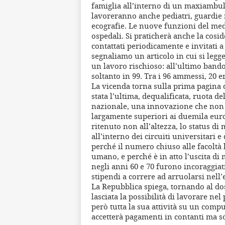
famiglia all’interno di un maxiambula
lavoreranno anche pediatri, guardie m
ecografie. Le nuove funzioni del med
ospedali. Si praticherà anche la cosid
contattati periodicamente e invitati a
segnaliamo un articolo in cui si legg
un lavoro rischioso: all’ultimo bando
soltanto in 99. Tra i 96 ammessi, 20 e
La vicenda torna sulla prima pagina d
stata l’ultima, dequalificata, ruota d
nazionale, una innovazione che non 
largamente superiori ai duemila euro 
ritenuto non all’altezza, lo status di
all’interno dei circuiti universitari e
perché il numero chiuso alle facoltà 
umano, e perché è in atto l’uscita di 
negli anni 60 e 70 furono incoraggi
stipendi a correre ad arruolarsi nell’
La Repubblica spiega, tornando al dos
lasciata la possibilità di lavorare nel
però tutta la sua attività su un comp
accetterà pagamenti in contanti ma so