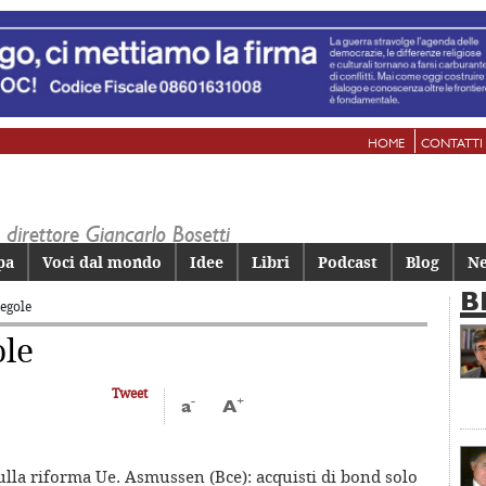
HOME
CONTATTI
pa
Voci dal mondo
Idee
Libri
Podcast
Blog
Ne
B
regole
ole
Tweet
-
+
a
A
sulla riforma Ue. Asmussen (Bce): acquisti di bond solo