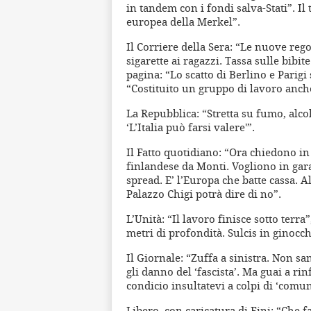
in tandem con i fondi salva-Stati”. Il 
europea della Merkel”.
Il Corriere della Sera: “Le nuove reg
sigarette ai ragazzi. Tassa sulle bibit
pagina: “Lo scatto di Berlino e Parigi
“Costituito un gruppo di lavoro anch
La Repubblica: “Stretta su fumo, alco
‘L’Italia può farsi valere'”.
Il Fatto quotidiano: “Ora chiedono in
finlandese da Monti. Vogliono in garan
spread. E’ l’Europa che batte cassa. A
Palazzo Chigi potrà dire di no”.
L’Unità: “Il lavoro finisce sotto terr
metri di profondità. Sulcis in ginocc
Il Giornale: “Zuffa a sinistra. Non s
gli danno del ‘fascista’. Ma guai a rin
condicio insultatevi a colpi di ‘comu
Libero, con caricatura di Fini: “Che fai