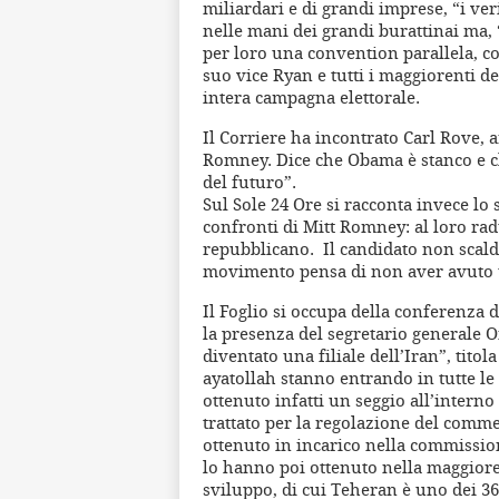
miliardari e di grandi imprese, “i ver
nelle mani dei grandi burattinai ma, 
per loro una convention parallela, co
suo vice Ryan e tutti i maggiorenti de
intera campagna elettorale.
Il Corriere ha incontrato Carl Rove, ar
Romney. Dice che Obama è stanco e c
del futuro”.
Sul Sole 24 Ore si racconta invece lo
confronti di Mitt Romney: al loro ra
repubblicano. Il candidato non scalda
movimento pensa di non aver avuto 
Il Foglio si occupa della conferenza d
la presenza del segretario generale O
diventato una filiale dell’Iran”, tito
ayatollah stanno entrando in tutte l
ottenuto infatti un seggio all’intern
trattato per la regolazione del comm
ottenuto in incarico nella commissio
lo hanno poi ottenuto nella maggior
sviluppo, di cui Teheran è uno dei 36