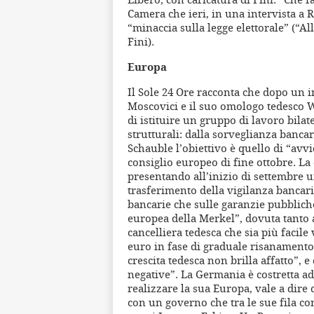
Camera che ieri, in una intervista a 
“minaccia sulla legge elettorale” (“Al
Fini).
Europa
Il Sole 24 Ore racconta che dopo un i
Moscovici e il suo omologo tedesco 
di istituire un gruppo di lavoro bila
strutturali: dalla sorveglianza bancar
Schauble l’obiettivo è quello di “avvic
consiglio europeo di fine ottobre. L
presentando all’inizio di settembre u
trasferimento della vigilanza bancaria
bancarie che sulle garanzie pubbliche
europea della Merkel”, dovuta tanto 
cancelliera tedesca che sia più facile
euro in fase di graduale risanamento 
crescita tedesca non brilla affatto”, 
negative”. La Germania è costretta ad
realizzare la sua Europa, vale a dire
con un governo che tra le sue fila co