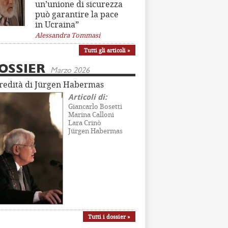
un’unione di sicurezza
può garantire la pace
in Ucraina”
Alessandra Tommasi
Tutti gli articoli »
OSSIER
Marzo 2026
eredità di Jürgen Habermas
Articoli di:
Giancarlo Bosetti
Marina Calloni
Lara Crinò
Jürgen Habermas
Tutti i dossier »