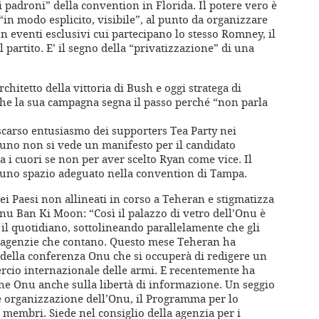
i padroni” della convention in Florida. Il potere vero è
“in modo esplicito, visibile”, al punto da organizzare
n eventi esclusivi cui partecipano lo stesso Romney, il
l partito. E’ il segno della “privatizzazione” di una
chitetto della vittoria di Bush e oggi stratega di
he la sua campagna segna il passo perché “non parla
 scarso entusiasmo dei supporters Tea Party nei
duno non si vede un manifesto per il candidato
 i cuori se non per aver scelto Ryan come vice. Il
uno spazio adeguato nella convention di Tampa.
ei Paesi non allineati in corso a Teheran e stigmatizza
nu Ban Ki Moon: “Così il palazzo di vetro dell’Onu è
la il quotidiano, sottolineando parallelamente che gli
e agenzie che contano. Questo mese Teheran ha
o della conferenza Onu che si occuperà di redigere un
ercio internazionale delle armi. E recentemente ha
ne Onu anche sulla libertà di informazione. Un seggio
e organizzazione dell’Onu, il Programma per lo
 membri. Siede nel consiglio della agenzia per i