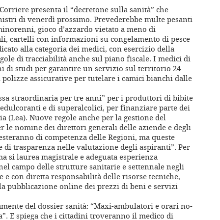
il Corriere presenta il “decretone sulla sanità” che
inistri di venerdì prossimo. Prevederebbe multe pesanti
 minorenni, gioco d’azzardo vietato a meno di
li, cartelli con informazioni su congelamento di pesce
dicato alla categoria dei medici, con esercizio della
ole di tracciabilità anche sul piano fiscale. I medici di
 di studi per garantire un servizio sul territorio 24
polizze assicurative per tutelare i camici bianchi dalle
sa straordinaria per tre anni” per i produttori di bibite
edulcoranti e di superalcolici, per finanziare parte dei
aria (Lea). Nuove regole anche per la gestione del
r le nomine dei direttori generali delle aziende e degli
 resteranno di competenza delle Regioni, ma queste
di trasparenza nelle valutazione degli aspiranti”. Per
a si laurea magistrale e adeguata esperienza
el campo delle strutture sanitarie e settennale negli
e e con diretta responsabilità delle risorse tecniche,
a pubblicazione online dei prezzi di beni e servizi
mente del dossier sanità: “Maxi-ambulatori e orari no-
”. E spiega che i cittadini troveranno il medico di