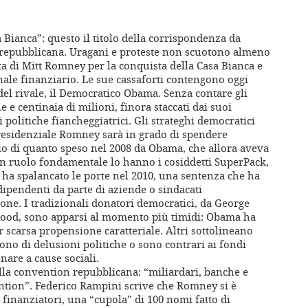
 Bianca”: questo il titolo della corrispondenza da
 repubblicana. Uragani e proteste non scuotono almeno
ta di Mitt Romney per la conquista della Casa Bianca e
nale finanziario. Le sue cassaforti contengono oggi
 del rivale, il Democratico Obama. Senza contare gli
 e centinaia di milioni, finora staccati dai suoi
 politiche fiancheggiatrici. Gli strateghi democratici
residenziale Romney sarà in grado di spendere
pio di quanto speso nel 2008 da Obama, che allora aveva
n ruolo fondamentale lo hanno i cosiddetti SuperPack,
 ha spalancato le porte nel 2010, una sentenza che ha
ndipendenti da parte di aziende o sindacati
ione. I tradizionali donatori democratici, da George
ywood, sono apparsi al momento più timidi: Obama ha
er scarsa propensione caratteriale. Altri sottolineano
rono di delusioni politiche o sono contrari ai fondi
nare a cause sociali.
la convention repubblicana: “miliardari, banche e
ention”. Federico Rampini scrive che Romney si è
 finanziatori, una “cupola” di 100 nomi fatto di