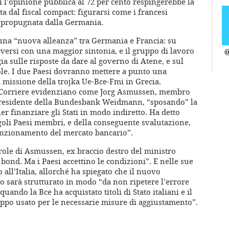
i l’opinione pubblica al 72 per cento respingerebbe la
ta dal fiscal compact: figurarsi come i francesi
e propugnata dalla Germania.
 una “nuova alleanza” tra Germania e Francia: su
versi con una maggior sintonia, e il gruppo di lavoro
@
ia sulle risposte da dare al governo di Atene, e sul
le. I due Paesi dovranno mettere a punto una
missione della trojka Ue-Bce-Fmi in Grecia.
 il Corriere evidenziano come Jorg Asmussen, membro
l presidente della Bundesbank Weidmann, “sposando” la
er finanziare gli Stati in modo indiretto. Ha detto
goli Paesi membri, e della conseguente svalutazione,
unzionamento del mercato bancario”.
role di Asmussen, ex braccio destro del ministro
bond. Ma i Paesi accettino le condizioni”. E nelle sue
o all’Italia, allorché ha spiegato che il nuovo
to sarà strutturato in modo “da non ripetere l’errore
quando la Bce ha acquistato titoli di Stato italiani e il
ppo usato per le necessarie misure di aggiustamento”.