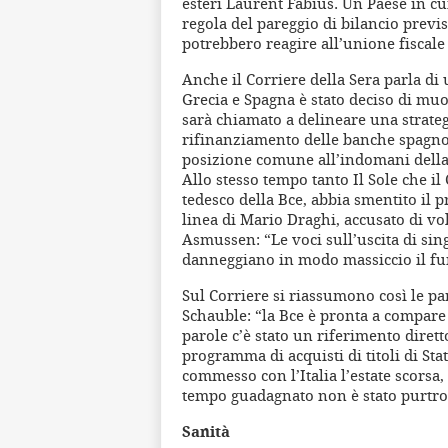
esteri Laurent Fabius. Un Paese in cu
regola del pareggio di bilancio previs
potrebbero reagire all’unione fiscal
Anche il Corriere della Sera parla di
Grecia e Spagna è stato deciso di muo
sarà chiamato a delineare una strateg
rifinanziamento delle banche spagno
posizione comune all’indomani della 
Allo stesso tempo tanto Il Sole che
tedesco della Bce, abbia smentito i
linea di Mario Draghi, accusato di vol
Asmussen: “Le voci sull’uscita di sin
danneggiano in modo massiccio il f
Sul Corriere si riassumono così le pa
Schauble: “la Bce è pronta a compare 
parole c’è stato un riferimento dirett
programma di acquisti di titoli di Sta
commesso con l’Italia l’estate scorsa, 
tempo guadagnato non è stato purtro
Sanità