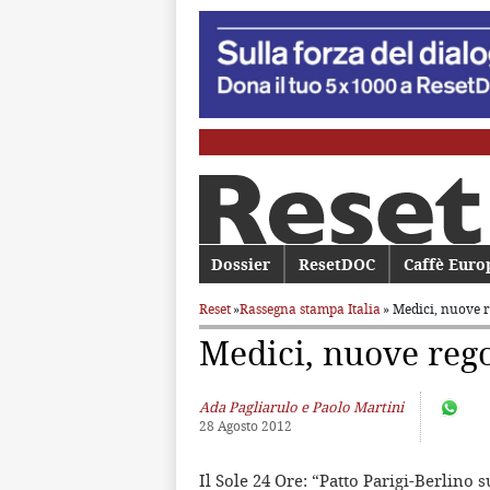
Menu principale
Dossier
Vai al contenuto principale
Vai al contenuto secondario
ResetDOC
Caffè Euro
Reset
»
Rassegna stampa Italia
» Medici, nuove 
Medici, nuove reg
Ada Pagliarulo e Paolo Martini
28 Agosto 2012
Il Sole 24 Ore: “Patto Parigi-Berlino 