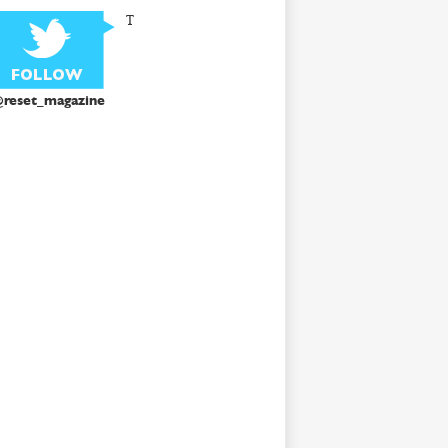
T
reset_magazine