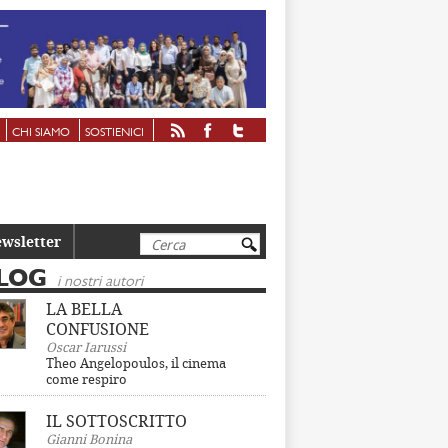
CHI SIAMO
SOSTIENICI
Cerca
wsletter
LOG
i nostri autori
LA BELLA
CONFUSIONE
Oscar Iarussi
Theo Angelopoulos, il cinema
come respiro
IL SOTTOSCRITTO
Gianni Bonina