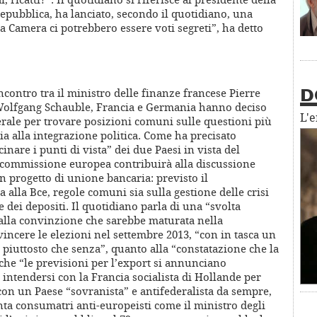
Repubblica, ha lanciato, secondo il quotidiano, una
la Camera ci potrebbero essere voti segreti”, ha detto
ncontro tra il ministro delle finanze francese Pierre
D
Wolfgang Schauble, Francia e Germania hanno deciso
L'
terale per trovare posizioni comuni sulle questioni più
ia alla integrazione politica. Come ha precisato
inare i punti di vista” dei due Paesi in vista del
a commissione europea contribuirà alla discussione
n progetto di unione bancaria: previsto il
 alla Bce, regole comuni sia sulla gestione delle crisi
 dei depositi. Il quotidiano parla di una “svolta
alla convinzione che sarebbe maturata nella
 vincere le elezioni nel settembre 2013, “con in tasca un
piuttosto che senza”, quanto alla “constatazione che la
e che “le previsioni per l’export si annunciano
 intendersi con la Francia socialista di Hollande per
 con un Paese “sovranista” e antifederalista da sempre,
nta consumatri anti-europeisti come il ministro degli