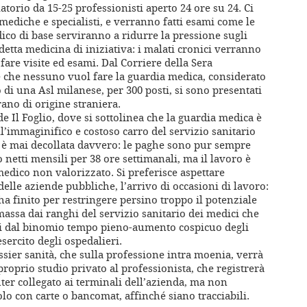
torio da 15-25 professionisti aperto 24 ore su 24. Ci
ediche e specialisti, e verranno fatti esami come le
ico di base serviranno a ridurre la pressione sugli
detta medicina di iniziativa: i malati cronici verranno
 fare visite ed esami. Dal Corriere della Sera
e che nessuno vuol fare la guardia medica, considerato
 di una Asl milanese, per 300 posti, si sono presentati
rano di origine straniera.
e Il Foglio, dove si sottolinea che la guardia medica è
ell’immaginifico e costoso carro del servizio sanitario
è mai decollata davvero: le paghe sono pur sempre
netti mensili per 38 ore settimanali, ma il lavoro è
 medico non valorizzato. Si preferisce aspettare
 delle aziende pubbliche, l’arrivo di occasioni di lavoro:
ha finito per restringere persino troppo il potenziale
massa dai ranghi del servizio sanitario dei medici che
ati dal binomio tempo pieno-aumento cospicuo degli
esercito degli ospedalieri.
sier sanità, che sulla professione intra moenia, verrà
 proprio studio privato al professionista, che registrerà
uter collegato ai terminali dell’azienda, ma non
lo con carte o bancomat, affinché siano tracciabili.