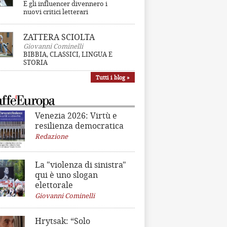
E gli influencer divennero i
nuovi critici letterari
ZATTERA SCIOLTA
Giovanni Cominelli
BIBBIA, CLASSICI, LINGUA E
STORIA
Tutti i blog »
Venezia 2026: Virtù e
resilienza democratica
Redazione
La "violenza di sinistra"
qui è uno slogan
elettorale
Giovanni Cominelli
Hrytsak: “Solo