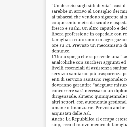
“Un decreto sugli stili di vita”: così 
sarebbe in arrivo al Consiglio dei m
ai tabaccai che vendono sigarette ai
cinquecento metri da scuole e ospeda
fresco e sushi. Un altro capitolo è de
libera professione in ospedale con reg
famiglia si riuniranno in aggregazioni
ore su 24. Previsto un meccanismo di 
denunce.
L’Unità spiega che si prevede una “tas
analcoliche con zuccheri aggiunti ed 
livelli essenziali di assistenza sanit
servizio sanitario: più trasparenza pe
enti di servizio sanitario regionale:
dovranno garantire “adeguate misure 
concorrere sarà necessario un diplom
dirigenziale, almeno quiniquennale n
altri settori, con autonomia gestional
umane o finanziarie. Prevista anche l
acquistati dalle Asl.
Anche La Repubblica si occupa estesa
stop, ecco il nuovo medico di famiglia