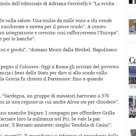
titolo dell’editoriale di Adriana Cerretelli è “La svolta
ole sulla salute. Una multa da mille euro a chi vende
e zuccherate e stretta per il pesce crudo”. A centro
 su integrazione e crescita: così rafforzeremo l’Europa”.
e per le banche”.
lici e giochi”, “domani Monti dalla Merkel. Napolitano:
 pegno il Colosseo. Oggi a Roma gli invitati del governo
zia i beni dello Stato per dire sì allo scudo sullo
lla Grecia fu chiesto il Partenone: fino a quando
a”, “Sardegna, un gruppo di minatori barricato a 370
hio in una regione in cui anche Alcoa sta per chiudere”.
anno neanche litigare. I compagni per offendere Grilla
facciare loro la militanza nel Pci. Se vale la par
nista’. E Bersani ammette: meglio Vendola di Casini”.
, ricatti?”. Il quotidiano si riferisce al presidente della