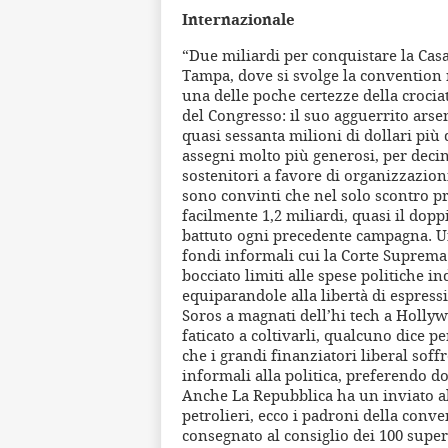
Internazionale
“Due miliardi per conquistare la Casa
Tampa, dove si svolge la convention
una delle poche certezze della crocia
del Congresso: il suo agguerrito arse
quasi sessanta milioni di dollari più
assegni molto più generosi, per decine
sostenitori a favore di organizzazioni
sono convinti che nel solo scontro p
facilmente 1,2 miliardi, quasi il dop
battuto ogni precedente campagna. U
fondi informali cui la Corte Suprema
bocciato limiti alle spese politiche i
equiparandole alla libertà di espress
Soros a magnati dell’hi tech a Holl
faticato a coltivarli, qualcuno dice p
che i grandi finanziatori liberal soff
informali alla politica, preferendo do
Anche La Repubblica ha un inviato al
petrolieri, ecco i padroni della conv
consegnato al consiglio dei 100 super