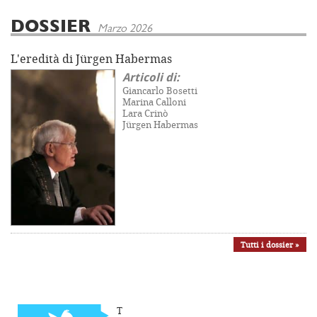
DOSSIER
Marzo 2026
L'eredità di Jürgen Habermas
Articoli di:
Giancarlo Bosetti
Marina Calloni
Lara Crinò
Jürgen Habermas
Tutti i dossier »
T