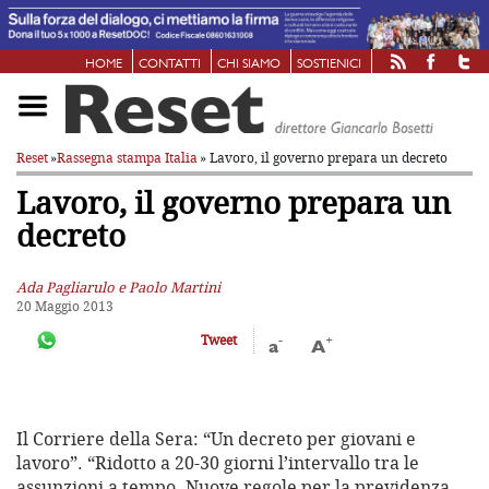
HOME
CONTATTI
CHI SIAMO
SOSTIENICI
Reset
»
Rassegna stampa Italia
» Lavoro, il governo prepara un decreto
Lavoro, il governo prepara un
decreto
Ada Pagliarulo e Paolo Martini
20 Maggio 2013
-
+
Tweet
a
A
Il Corriere della Sera: “Un decreto per giovani e
lavoro”. “Ridotto a 20-30 giorni l’intervallo tra le
assunzioni a tempo. Nuove regole per la previdenza.