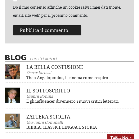
Do il mio consenso affinché un cookie salvi i miei dati (nome,
email, sito web) per il prossimo commento.
BLOG
i nostri autori
LA BELLA CONFUSIONE
Oscar Iarussi
Theo Angelopoulos, il cinema come respiro
IL SOTTOSCRITTO
Gianni Bonina
E gli influencer divennero i nuovi critici letterari
ZATTERA SCIOLTA
Giovanni Cominelli
BIBBIA, CLASSICI, LINGUA E STORIA
Tutti i blog »