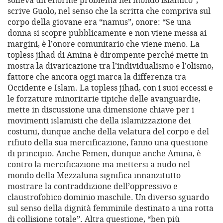
solleva un enorme problema nel mondo islamico”,
scrive Guolo, nel senso che la scritta che compriva sul
corpo della giovane era “namus”, onore: “Se una
donna si scopre pubblicamente e non viene messa ai
margini, è l’onore comunitario che viene meno. La
topless jihad di Amina è dirompente perché mette in
mostra la divaricazione tra l’individualismo e l’olismo,
fattore che ancora oggi marca la differenza tra
Occidente e Islam. La topless jihad, con i suoi eccessi e
le forzature minoritarie tipiche delle avanguardie,
mette in discussione una dimensione chiave per i
movimenti islamisti che della islamizzazione dei
costumi, dunque anche della velatura del corpo e del
rifiuto della sua mercificazione, fanno una questione
di principio. Anche Femen, dunque anche Amina, è
contro la mercificazione ma mettersi a nudo nel
mondo della Mezzaluna significa innanzitutto
mostrare la contraddizione dell’oppressivo e
claustrofobico dominio maschile. Un diverso sguardo
sul senso della dignità femminile destinato a una rotta
di collisione totale”. Altra questione, “ben più