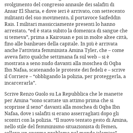
svolgimento del congresso annaule dei salafiti di
Ansar El Sharia, e dove ieri è arrivato, con settecento
militanti del suo movimento, il portavoce Saifeddin
Rais. I militari massicciamente presenti lo hanno
arrestato, “ed è stata subito la domenica di sangue che
si temeva”, prima a Kairouan e poi in molte altee città,
fino alle banlieues della capitale. In più è arrivata
anche l’attivista femminista Amina Tyler, che – come
aveva fatto qualche settimana fa sul web – si è
mostrata a seno nudo davanti alla moschea di Oqba
Ibn Nafaa, scatenando le proteste dei fedeli e – scrive
il Corriere – “obbligando la polizia, per proteggerla, a
incarcerarla”.
Scrive Renzo Guolo su La Repubblica che le manette
per Amina “sono scattate un attimo prima che si
scoprisse il seno” davanti alla moschea di Oqba Ibn
Nafaa, dove i salafiti si erano asserragliati dopo gli
scontri con la polizia. “Il nuovo tentato gesto di Amina,
nello stile del femminismo situazionista di Femen,