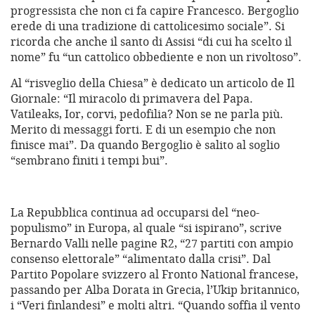
progressista che non ci fa capire Francesco. Bergoglio
erede di una tradizione di cattolicesimo sociale”. Si
ricorda che anche il santo di Assisi “di cui ha scelto il
nome” fu “un cattolico obbediente e non un rivoltoso”.
Al “risveglio della Chiesa” è dedicato un articolo de Il
Giornale: “Il miracolo di primavera del Papa.
Vatileaks, Ior, corvi, pedofilia? Non se ne parla più.
Merito di messaggi forti. E di un esempio che non
finisce mai”. Da quando Bergoglio è salito al soglio
“sembrano finiti i tempi bui”.
La Repubblica continua ad occuparsi del “neo-
populismo” in Europa, al quale “si ispirano”, scrive
Bernardo Valli nelle pagine R2, “27 partiti con ampio
consenso elettorale” “alimentato dalla crisi”. Dal
Partito Popolare svizzero al Fronto National francese,
passando per Alba Dorata in Grecia, l’Ukip britannico,
i “Veri finlandesi” e molti altri. “Quando soffia il vento