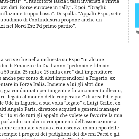
nti-crisi”. “Francoforte lascia i tassi invariati e rinvia
vi dati. Borse europee in rally”. E poi: “Draghi:
inflazione troppo bassa”. Di spalla: “Appalti Expo, sette
l quotidiano di Confindustria propone anche un
nzi nel Nord-Est: Pd primo partito”.
@
la scrive che nella inchiesta su Expo “in alcune
ardia di Finanza e la Dia hanno “pedinato e filmato
a 50 mila, 25 mila e 15 mila euro” dall’impenditore
 anche per conto di altri imprendiori) a Frigerio, ex
tare in Forza Italia. Insieme a lui gli altri due
, già condannato per tangenti e finanziamento illecito,
ri “legato al mondo delle cooperative” di area Pd, e poi
e Udc in Liguria, a sua volta “legato” a Luigi Grillo, ex
alti Angelo Paris, direttore acquisti e general manager
“’Io vi do tutti gli appalti che volete se favorite la mia
e, parlando con alcuni componenti dell’associazione a
zione criminale veniva a conoscenza in anticipo delle
sempio i progetti dei padiglioni dei diversi Paesi o gli