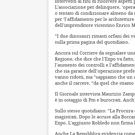
interventi ai fini di risolvere aspett
L’associazione per delinquere, ‘ope
o tentato di condizionare almeno da m
per ‘l’affidamento per le architetture 
dell’imprenditore vicentino Enrico Ma
“I due dinosauri rimasti orfani dei vecc
sulla prima pagina del quotidiano.
Ancora sul Corriere da segnalare una i
Regione, che dice che l’Expo va fatto,
l’aumento dei controlli e l’affidament
che sia garante dell’operazione prefe
vanno ridotti, ma “sappiamo che un a
anche il carcere, “da quel che stiamo
Il Giornale intervista Maurizio Zampa
è in ostaggio di Pm e burocrati. Anch’
Sullo stesso quotidiano: “La Procura d
magistrati. Dopo le accuse alla Boccasi
Expo. L’aggiunto Robledo non firma l
Anche La Repubblica evidenzia come 