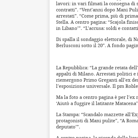
lavori: in vari filmati la consegna di 
contratti”. “Vent’anni dopo Mani Pulite
arrestati”. “Come prima, più di prima”
Stella. A centro pagina: “Scajola finis
in Libano’”. “L’accusa: soldi e contat
Di spalla il sondaggio elettorale, di N
Berlusconi sotto il 20”. A fondo pagin
La Repubblica: “La grande retata dell
appalti di Milano. Arrestati politici 
riemergono Primo Greganti all’ex demo
l’esposizione universale. Il pm Roble
Ma la foto a centro pagina è per l’ex m
‘Aiutò a fuggire il latitante Matacena’
La Stampa: “Scandalo mazzette all’Expo
protagonisti di Mani pulite”, “A Roma 
deputato’”.
A centro pagina, la vicenda delle lice