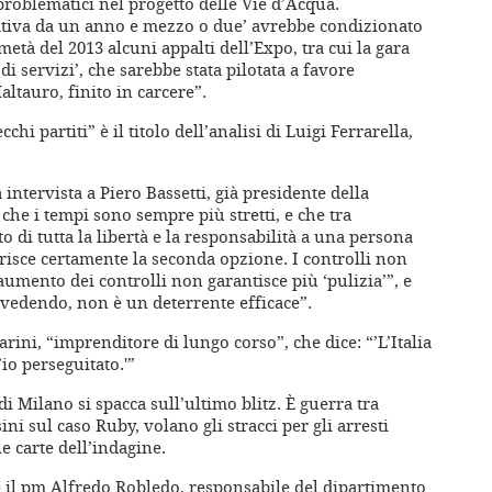
i problematici nel progetto delle Vie d’Acqua.
rativa da un anno e mezzo o due’ avrebbe condizionato
età del 2013 alcuni appalti dell’Expo, tra cui la gara
di servizi’, che sarebbe stata pilotata a favore
ltauro, finito in carcere”.
hi partiti” è il titolo dell’analisi di Luigi Ferrarella,
ntervista a Piero Bassetti, già presidente della
 che i tempi sono sempre più stretti, e che tra
o di tutta la libertà e la responsabilità a una persona
risce certamente la seconda opzione. I controlli non
umento dei controlli non garantisce più ‘pulizia’”, e
 vedendo, non è un deterrente efficace”.
rini, “imprenditore di lungo corso”, che dice: “’L’Italia
io perseguitato.'”
i Milano si spacca sull’ultimo blitz. È guerra tra
ni sul caso Ruby, volano gli stracci per gli arresti
e carte dell’indagine.
il pm Alfredo Robledo, responsabile del dipartimento