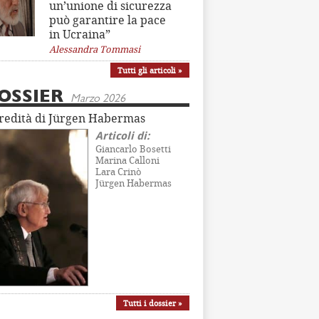
un’unione di sicurezza
può garantire la pace
in Ucraina”
Alessandra Tommasi
Tutti gli articoli »
OSSIER
Marzo 2026
eredità di Jürgen Habermas
Articoli di:
Giancarlo Bosetti
Marina Calloni
Lara Crinò
Jürgen Habermas
Tutti i dossier »