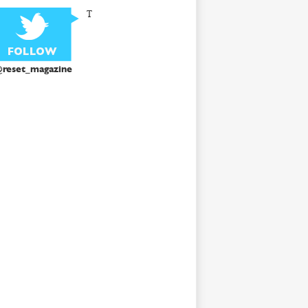
T
reset_magazine