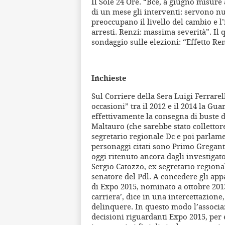
Il Sole 24 Ore. “Bce, a giugno misure a
di un mese gli interventi: servono nuo
preoccupano il livello del cambio e l’
arresti. Renzi: massima severità”. I
sondaggio sulle elezioni: “Effetto Re
Inchieste
Sul Corriere della Sera Luigi Ferrarel
occasioni” tra il 2012 e il 2014 la Gu
effettivamente la consegna di buste d
Maltauro (che sarebbe stato collettore
segretario regionale Dc e poi parlamen
personaggi citati sono Primo Greganti
oggi ritenuto ancora dagli investigato
Sergio Catozzo, ex segretario regional
senatore del Pdl. A concedere gli app
di Expo 2015, nominato a ottobre 2013: 
carriera’, dice in una intercettazion
delinquere. In questo modo l’associa
decisioni riguardanti Expo 2015, per e