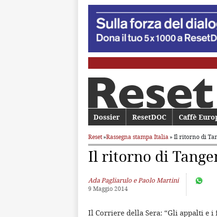
Menu principale
Dossier
Vai al contenuto principale
Vai al contenuto secondario
ResetDOC
Caffè Euro
Reset
»
Rassegna stampa Italia
» Il ritorno di T
Il ritorno di Tange
Ada Pagliarulo e Paolo Martini
9 Maggio 2014
Il Corriere della Sera: “Gli appalti e 