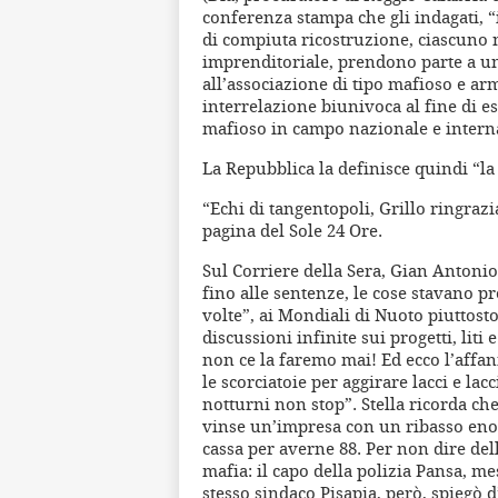
conferenza stampa che gli indagati, “i
di compiuta ricostruzione, ciascuno n
imprenditoriale, prendono parte a un
all’associazione di tipo mafioso e a
interrelazione biunivoca al fine di es
mafioso in campo nazionale e intern
La Repubblica la definisce quindi “la
“Echi di tangentopoli, Grillo ringrazi
pagina del Sole 24 Ore.
Sul Corriere della Sera, Gian Antonio
fino alle sentenze, le cose stavano 
volte”, ai Mondiali di Nuoto piuttost
discussioni infinite sui progetti, liti 
non ce la faremo mai! Ed ecco l’affa
le scorciatoie per aggirare lacci e lac
notturni non stop”. Stella ricorda che
vinse un’impresa con un ribasso eno
cassa per averne 88. Per non dire dell
mafia: il capo della polizia Pansa, m
stesso sindaco Pisapia, però, spiegò d’