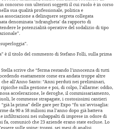
n concorso con ulteriori soggetti il cui ruolo è in corso
ella sua qualità professionale, politica e
a associazione a delinquere segreta collegata
rmata denominata ‘ndrangheta’ da rapporto di
tendere le potenzialità operative del sodalizio di tipo
azionale”.
 superloggia”.
a” è il titolo del commento di Stefano Folli, sulla prima
 Stella scrive che “ferma restando l’innocenza di tutti
procedendo esattamente come era andata troppe altre
o che all’Anno Santo: “Anni perduti nei preliminari,
e ripicche sulla gestione e poi, di colpo, l’allarme: oddio,
nnosa accelerazione, le deroghe, il commissariamento,
ciuoli, le commesse strapagate, i costosissimi cantieri
 “già la prima” delle gare per Expo “fu un’avvisaglia:
rme da 90 a 58 milioni ma l’anno dopo già batteva
e infiltrazioni nei subappalti di imprese in odore di
esi fa, comunicò che 23 aziende erano state escluse. Lo
essere sulle spine: troppi, sei mesi di analisi