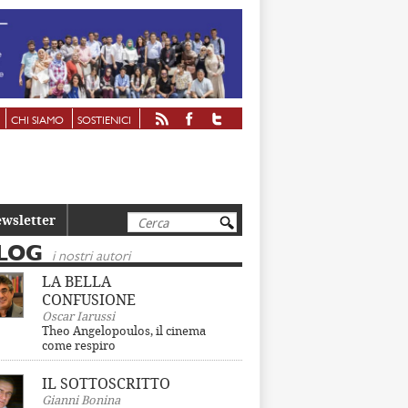
CHI SIAMO
SOSTIENICI
Cerca
wsletter
LOG
i nostri autori
LA BELLA
CONFUSIONE
Oscar Iarussi
Theo Angelopoulos, il cinema
come respiro
IL SOTTOSCRITTO
Gianni Bonina