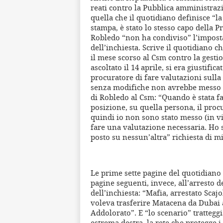
reati contro la Pubblica amministrazi
quella che il quotidiano definisce “
stampa, è stato lo stesso capo della
Robledo “non ha condiviso” l’impostaz
dell’inchiesta. Scrive il quotidiano c
il mese scorso al Csm contro la gesti
ascoltato il 14 aprile, si era giustif
procuratore di fare valutazioni sulla
senza modifiche non avrebbe messo il 
di Robledo al Csm: “Quando è stata fa
posizione, su quella persona, il pro
quindi io non sono stato messo (in vi
fare una valutazione necessaria. Ho s
posto su nessun’altra” richiesta di m
Le prime sette pagine del quotidiano 
pagine seguenti, invece, all’arresto d
dell’inchiesta: “Mafia, arrestato Scajo
voleva trasferire Matacena da Dubai al
Addolorato”. E “lo scenario” tratteggi
estrema destra, la rete che protegge i