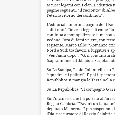
accuse: legami con i clan. E identica 
pagine seguenti, “il racconto” di Albe
l’eterno ritorno dei soliti noti”.
L’editoriale in prima pagina de Il Fa
soliti noti”. Dove si legge di come “l
continua a monopolizzare il mercato d
vedono l’ora di farsi valere, con tec
seguente, Marco Lillo: “Romanzo crim
Nord a Sud: tra favori a fuggitivi e ap
“Vent’anni dopo”, “G, il comunista che
(soprannome affibbiato a Scajola, ndr.
Su La Stampa, Paolo Colonnello, su Exp
‘squadra’ e i politici”. E poi i “pers
Repubblica si mangia la Terza nella cu
Su La Repubblica: “Il compagno G ci r
Sull’inchiesta che ha portato all’arre
Reggio Calabria: “’Favorì un latitante
deputato Matacena. I pm sospettano l’
(Dia, procuratore di Reggio Calabria 