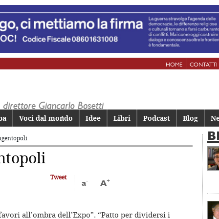
HOME
CONTATTI
pa
Voci dal mondo
Idee
Libri
Podcast
Blog
Ne
B
angentopoli
ntopoli
Tweet
-
+
a
A
i favori all’ombra dell’Expo”. “Patto per dividersi i