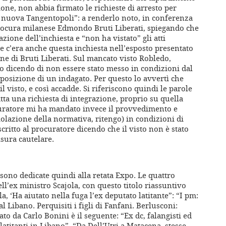
one, non abbia firmato le richieste di arresto per
la nuova Tangentopoli”: a renderlo noto, in conferenza
 Procura milanese Edmondo Bruti Liberati, spiegando che
ione dell’inchiesta e “non ha vistato” gli atti
he c’era anche questa inchiesta nell’esposto presentato
one di Bruti Liberati. Sul mancato visto Robledo,
icato dicendo di non essere stato messo in condizioni dal
 posizione di un indagato. Per questo lo avvertì che
visto, e così accadde. Si riferiscono quindi le parole
tta una richiesta di integrazione, proprio su quella
curatore mi ha mandato invece il provvedimento e
olazione della normativa, ritengo) in condizioni di
critto al procuratore dicendo che il visto non è stato
isura cautelare.
sono dedicate quindi alla retata Expo. Le quattro
ell’ex ministro Scajola, con questo titolo riassuntivo
la, ‘Ha aiutato nella fuga l’ex deputato latitante”: “I pm:
 Libano. Perquisiti i figli di Fanfani. Berlusconi:
ato da Carlo Bonini è il seguente: “Ex dc, falangisti ed
 latitanti in Libano”, “Da Dell’Utri a Matacena, stesse