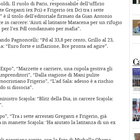
soldi. Il ruolo di Paris, responsabile dell’ufficio
 Greganti (ex Pci) e Frigerio (ex Dc) tra i sette
 è il titolo dell’editoriale firmato da Gian Antonio
ce in carcere: ‘Aiuti al latitante Matacena per un rifugio
ti per l’ex Pdl condannato per mafia”.
ando Pagnoncelli: “Pd al 33,8 per cento, Grillo al 23,
a: “Euro forte e inflazione, Bce pronta ad agire”.
’Expo”, “Mazzette e carriere, una cupola gestiva gli
e imprenditori”, “Dalla stagione di Mani pulite
cristiano Frigerio”, “L’ad Sala: adesso è a rischio
do si dissocia”.
inistro Scajola: “Blitz della Dia, in carcere Scajola:
”.
”, “Tra i sette arrestati Greganti e Frigerio, già
in manette Scajola: ‘Ha aiutato la latitanza di un ex
ali nigeriane rapite, con le foto di Michelle Obama,