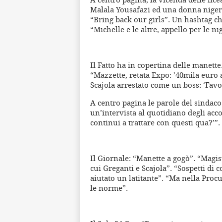
Malala Yousafazi ed una donna nigeria
“Bring back our girls”. Un hashtag che
“Michelle e le altre, appello per le ni
Il Fatto ha in copertina delle manette
“Mazzette, retata Expo: ’40mila euro a
Scajola arrestato come un boss: ‘Favor
A centro pagina le parole del sindac
un’intervista al quotidiano degli acc
continui a trattare con questi qua?’”.
Il Giornale: “Manette a gogò”. “Magistr
cui Greganti e Scajola”. “Sospetti di 
aiutato un latitante”. “Ma nella Proc
le norme”.