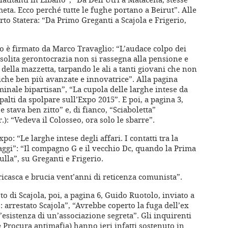
meta. Ecco perché tutte le fughe portano a Beirut”. Alle
rto Statera: “Da Primo Greganti a Scajola e Frigerio,
tto è firmato da Marco Travaglio: “L’audace colpo dei
a solita gerontocrazia non si rassegna alla pensione e
ella mazzetta, tarpando le ali a tanti giovani che non
niche ben più avanzate e innovatrice”. Alla pagina
inale bipartisan”, “La cupola delle larghe intese da
palti da spolpare sull’Expo 2015”. E poi, a pagina 3,
 stava ben zitto” e, di fianco, “Sciaboletta”
): “Vedeva il Colosseo, ora solo le sbarre”.
o: “Le larghe intese degli affari. I contatti tra la
onaggi”: “Il compagno G e il vecchio Dc, quando la Prima
lla”, su Greganti e Frigerio.
icasca e brucia vent’anni di reticenza comunista”.
sto di Scajola, poi, a pagina 6, Guido Ruotolo, inviato a
’: arrestato Scajola”, “Avrebbe coperto la fuga dell’ex
esistenza di un’associazione segreta”. Gli inquirenti
e Procura antimafia) hanno ieri infatti sostenuto in