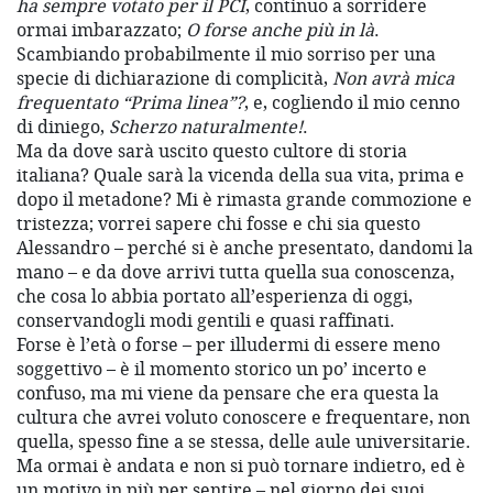
ha sempre votato per il PCI
, continuo a sorridere
ormai imbarazzato;
O forse anche più in là
.
Scambiando probabilmente il mio sorriso per una
specie di dichiarazione di complicità,
Non avrà mica
frequentato “Prima linea”?
, e, cogliendo il mio cenno
di diniego,
Scherzo naturalmente!
.
Ma da dove sarà uscito questo cultore di storia
italiana? Quale sarà la vicenda della sua vita, prima e
dopo il metadone? Mi è rimasta grande commozione e
tristezza; vorrei sapere chi fosse e chi sia questo
Alessandro – perché si è anche presentato, dandomi la
mano – e da dove arrivi tutta quella sua conoscenza,
che cosa lo abbia portato all’esperienza di oggi,
conservandogli modi gentili e quasi raffinati.
Forse è l’età o forse – per illudermi di essere meno
soggettivo – è il momento storico un po’ incerto e
confuso, ma mi viene da pensare che era questa la
cultura che avrei voluto conoscere e frequentare, non
quella, spesso fine a se stessa, delle aule universitarie.
Ma ormai è andata e non si può tornare indietro, ed è
un motivo in più per sentire – nel giorno dei suoi