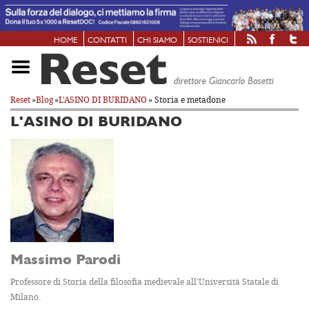
HOME
CONTATTI
CHI SIAMO
SOSTIENICI
Reset
»
Blog
»
L'ASINO DI BURIDANO
» Storia e metadone
L'ASINO DI BURIDANO
Massimo Parodi
Professore di Storia della filosofia medievale all'Università Statale di
Milano.