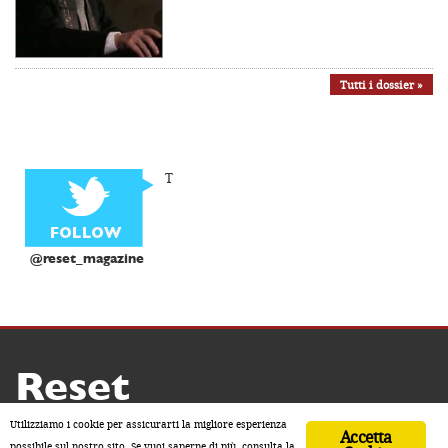
Tutti i dossier »
T
@reset_magazine
Reset
Copyright ® 2026 by Reset
Utilizziamo i cookie per assicurarti la migliore esperienza
Accetta
Home
Contatti
Chi siamo
Sostienici
possibile sul nostro sito. Se vuoi saperne di più, consulta la