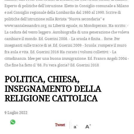
Esperto di politiche dell’istruzione. Eletto in Consiglio comunale a Milano
e nel Consiglio regionale della Lombardia dal 1980 al 1990. Scrive di
politiche dell’istruzione sulla Rivista “Nuova secondaria” e
www.santalessandro.org, su Libertà eguale, su Mondoperaio. Ha scritto: -
La caduta del vento leggero. Autobiografia di una generazione che voleva
cambiare il mondo. Ed. Guerini 2008. - La scuola è finita… forse. Per
insegnanti sulle tracce di sé. Ed. Guerini 2009 - Scuola: rompere il muro
fra aula e vita. Ed. Guerini 2016 Ha curato i volumi collettivi: - La
cittadinanza. Idee per una buona immigrazione. Ed. Franco Angeli 2004 -
Che fine ha fatto il ’68. Fu vera gloria? Ed. Guerini 2018
POLITICA, CHIESA,
INSEGNAMENTO DELLA
RELIGIONE CATTOLICA
9 Luglio 2022
-
+
Tweet
a
A