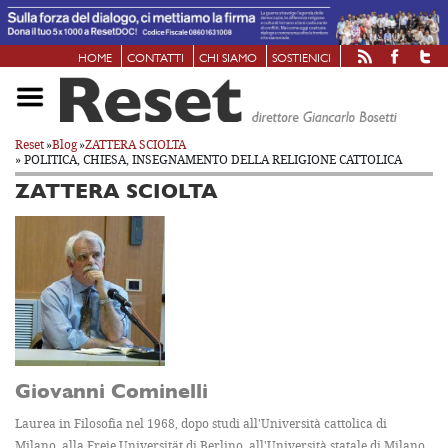
HOME
CONTATTI
CHI SIAMO
SOSTIENICI
Reset
»
Blog
»
ZATTERA SCIOLTA
» POLITICA, CHIESA, INSEGNAMENTO DELLA RELIGIONE CATTOLICA
ZATTERA SCIOLTA
Giovanni Cominelli
Laurea in Filosofia nel 1968, dopo studi all'Università cattolica di
Milano, alla Freie Universität di Berlino, all'Università statale di Milano.