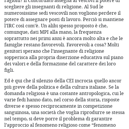
ragioni? Il Concordato assegna ai Vescovi il potere di
scegliere gli insegnanti di religione. Al Sud le
numerosissime sedi vescovili non vogliono perdere il
potere di assegnare posti di lavoro. Perciò si mantiene
l’IRC così com’è. Un alibi spesso proposto è che,
comunque, dati MPI alla mano, la frequenza
soprattutto nei primi anni è ancora molto alta e che le
famiglie restano favorevoli. Favorevoli a cosa? Molti
genitori sperano che l’insegnante di religione
sopperisca alla propria diserzione educativa sul piano
dei valori e della formazione del carattere dei loro
figli.
Ed è qui che il silenzio della CEI incrocia quello ancor
più greve della politica e della cultura italiane. Se la
domanda religiosa è una costante antropologica, cui le
varie fedi hanno dato, nel corso della storia, risposte
diverse e spesso reciprocamente in competizione
sanguinosa, una società che voglia riprodurre se stessa
nel tempo, si deve porre il problema di garantire
l’approccio al fenomeno religioso come “fenomeno