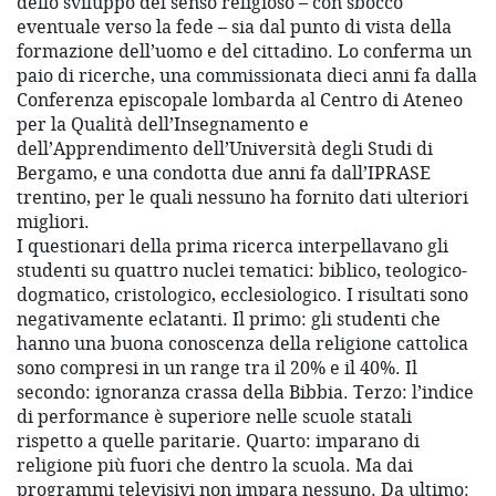
dello sviluppo del senso religioso – con sbocco
eventuale verso la fede – sia dal punto di vista della
formazione dell’uomo e del cittadino. Lo conferma un
paio di ricerche, una commissionata dieci anni fa dalla
Conferenza episcopale lombarda al Centro di Ateneo
per la Qualità dell’Insegnamento e
dell’Apprendimento dell’Università degli Studi di
Bergamo, e una condotta due anni fa dall’IPRASE
trentino, per le quali nessuno ha fornito dati ulteriori
migliori.
I questionari della prima ricerca interpellavano gli
studenti su quattro nuclei tematici: biblico, teologico-
dogmatico, cristologico, ecclesiologico. I risultati sono
negativamente eclatanti. Il primo: gli studenti che
hanno una buona conoscenza della religione cattolica
sono compresi in un range tra il 20% e il 40%. Il
secondo: ignoranza crassa della Bibbia. Terzo: l’indice
di performance è superiore nelle scuole statali
rispetto a quelle paritarie. Quarto: imparano di
religione più fuori che dentro la scuola. Ma dai
programmi televisivi non impara nessuno. Da ultimo: