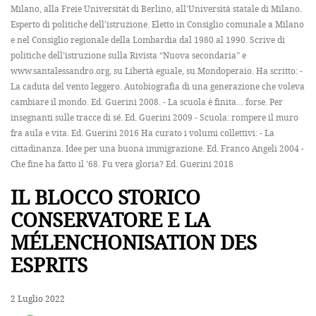
Milano, alla Freie Universität di Berlino, all'Università statale di Milano.
Esperto di politiche dell’istruzione. Eletto in Consiglio comunale a Milano
e nel Consiglio regionale della Lombardia dal 1980 al 1990. Scrive di
politiche dell’istruzione sulla Rivista “Nuova secondaria” e
www.santalessandro.org, su Libertà eguale, su Mondoperaio. Ha scritto: -
La caduta del vento leggero. Autobiografia di una generazione che voleva
cambiare il mondo. Ed. Guerini 2008. - La scuola è finita… forse. Per
insegnanti sulle tracce di sé. Ed. Guerini 2009 - Scuola: rompere il muro
fra aula e vita. Ed. Guerini 2016 Ha curato i volumi collettivi: - La
cittadinanza. Idee per una buona immigrazione. Ed. Franco Angeli 2004 -
Che fine ha fatto il ’68. Fu vera gloria? Ed. Guerini 2018
IL BLOCCO STORICO
CONSERVATORE E LA
MÉLENCHONISATION DES
ESPRITS
2 Luglio 2022