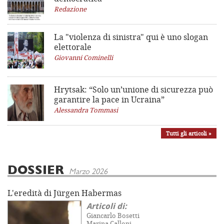
Redazione
La "violenza di sinistra"
qui è uno slogan
elettorale
Giovanni Cominelli
Hrytsak: “Solo un’unione di sicurezza può
garantire la pace in Ucraina”
Alessandra Tommasi
Tutti gli articoli »
DOSSIER
Marzo 2026
L'eredità di Jürgen Habermas
Articoli di:
Giancarlo Bosetti
Marina Calloni