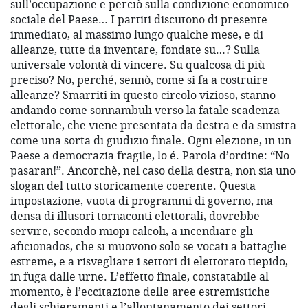
sull’occupazione e perciò sulla condizione economico-
sociale del Paese… I partiti discutono di presente
immediato, al massimo lungo qualche mese, e di
alleanze, tutte da inventare, fondate su…? Sulla
universale volontà di vincere. Su qualcosa di più
preciso? No, perché, sennò, come si fa a costruire
alleanze? Smarriti in questo circolo vizioso, stanno
andando come sonnambuli verso la fatale scadenza
elettorale, che viene presentata da destra e da sinistra
come una sorta di giudizio finale. Ogni elezione, in un
Paese a democrazia fragile, lo é. Parola d’ordine: “No
pasaran!”. Ancorchè, nel caso della destra, non sia uno
slogan del tutto storicamente coerente. Questa
impostazione, vuota di programmi di governo, ma
densa di illusori tornaconti elettorali, dovrebbe
servire, secondo miopi calcoli, a incendiare gli
aficionados, che si muovono solo se vocati a battaglie
estreme, e a risvegliare i settori di elettorato tiepido,
in fuga dalle urne. L’effetto finale, constatabile al
momento, è l’eccitazione delle aree estremistiche
degli schieramenti e l’allontanamento dei settori