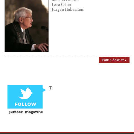
Lara Crinò
Jürgen Habermas
Tutti i dossier »
T
@reset_magazine