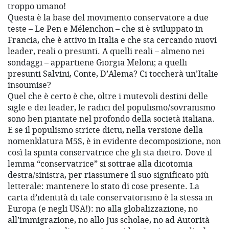
troppo umano!
Questa è la base del movimento conservatore a due
teste – Le Pen e Mélenchon – che si è sviluppato in
Francia, che è attivo in Italia e che sta cercando nuovi
leader, reali o presunti. A quelli reali – almeno nei
sondaggi – appartiene Giorgia Meloni; a quelli
presunti Salvini, Conte, D’Alema? Ci toccherà un’Italie
insoumise?
Quel che è certo è che, oltre i mutevoli destini delle
sigle e dei leader, le radici del populismo/sovranismo
sono ben piantate nel profondo della società italiana.
E se il populismo stricte dictu, nella versione della
nomenklatura M5S, è in evidente decomposizione, non
così la spinta conservatrice che gli sta dietro. Dove il
lemma “conservatrice” si sottrae alla dicotomia
destra/sinistra, per riassumere il suo significato più
letterale: mantenere lo stato di cose presente. La
carta d’identità di tale conservatorismo è la stessa in
Europa (e negli USA!): no alla globalizzazione, no
all’immigrazione, no allo Jus scholae, no ad Autorità