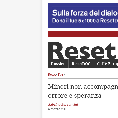
Menu principale
Dossier
Vai al contenuto principale
Vai al contenuto secondario
ResetDOC
Caffè Euro
Reset
»
Tag
»
Minori non accompagnat
orrore e speranza
Sabrina Bergamini
4 Marzo 2016