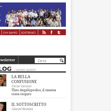
CHI SIAMO
SOSTIENICI
Cerca
wsletter
LOG
i nostri autori
LA BELLA
CONFUSIONE
Oscar Iarussi
Theo Angelopoulos, il cinema
come respiro
IL SOTTOSCRITTO
Gianni Bonina