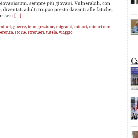
Giovanissimi, sempre più giovani. Vulnerabili, con
, diventati adulti troppo presto davanti alle fatiche,
 esseri
[…]
enitori
,
guerre
,
immigrazione
,
migranti
,
minori
,
minori non
eranza
,
storie
,
stranieri
,
tutela
,
viaggio