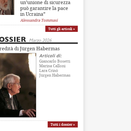
un’unione di sicurezza
può garantire la pace
in Ucraina”
Alessandra Tommasi
Tutti gli articoli »
OSSIER
Marzo 2026
eredità di Jürgen Habermas
Articoli di:
Giancarlo Bosetti
Marina Calloni
Lara Crinò
Jürgen Habermas
Tutti i dossier »