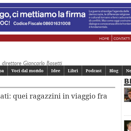
HOME
CONTATTI
pa
Voci dal mondo
Idee
Libri
Podcast
Blog
Ne
B
i: quei ragazzini in viaggio fra