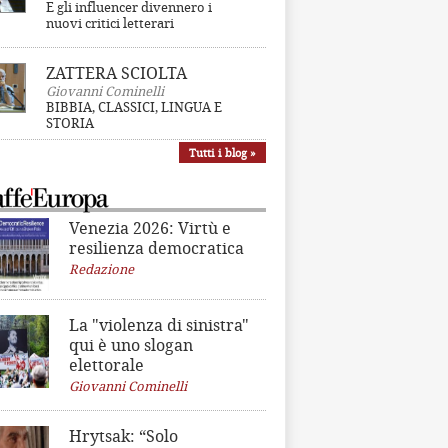
E gli influencer divennero i
nuovi critici letterari
ZATTERA SCIOLTA
Giovanni Cominelli
BIBBIA, CLASSICI, LINGUA E
STORIA
Tutti i blog »
Venezia 2026: Virtù e
resilienza democratica
Redazione
La "violenza di sinistra"
qui è uno slogan
elettorale
Giovanni Cominelli
Hrytsak: “Solo