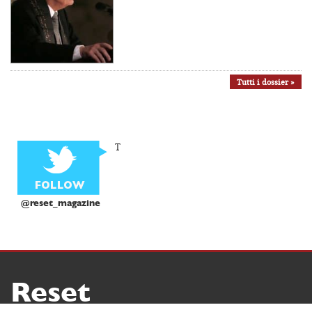
Tutti i dossier »
T
@reset_magazine
Reset
Copyright ® 2026 by Reset