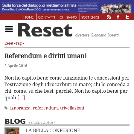
HOME
CONTATTI
CHI SIAMO
SOSTIENICI
Reset
»
Tag
»
Referendum e diritti umani
2 Aprile 2016
Non ho capito bene come funzionino le concessioni per
l’estrazione degli idrocarburi in mare; chi le conceda a
chi, come, su che basi, perché. Non ho capito bene per
quali
[…]
ignoranza
,
referendum
,
trivellazioni
BLOG
i nostri autori
LA BELLA CONFUSIONE