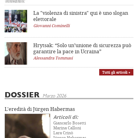
La "violenza di sinistra"
qui è uno slogan
elettorale
Giovanni Cominelli
Hrytsak: “Solo un’unione di sicurezza può
garantire la pace in Ucraina”
Alessandra Tommasi
Tutti gli articoli »
DOSSIER
Marzo 2026
L'eredità di Jürgen Habermas
Articoli di:
Giancarlo Bosetti
Marina Calloni
Lara Crinò
Jürgen Habermas