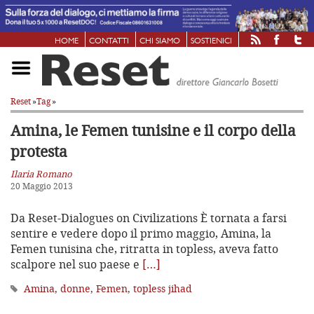
HOME
CONTATTI
CHI SIAMO
SOSTIENICI
Reset
»
Tag
»
Amina, le Femen tunisine e il corpo della
protesta
Ilaria Romano
20 Maggio 2013
Da Reset-Dialogues on Civilizations È tornata a farsi
sentire e vedere dopo il primo maggio, Amina, la
Femen tunisina che, ritratta in topless, aveva fatto
scalpore nel suo paese e
[…]
Amina
,
donne
,
Femen
,
topless jihad