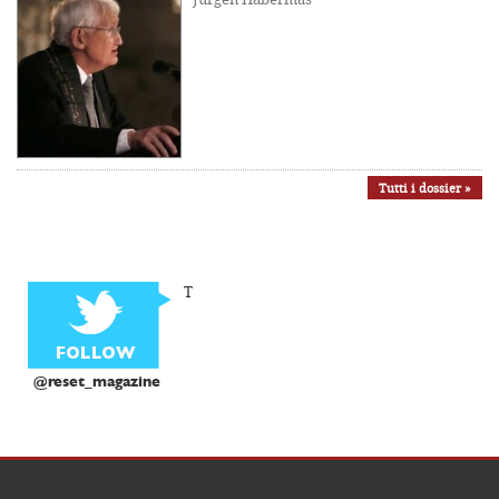
Tutti i dossier »
T
@reset_magazine