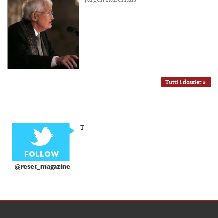
Tutti i dossier »
T
@reset_magazine