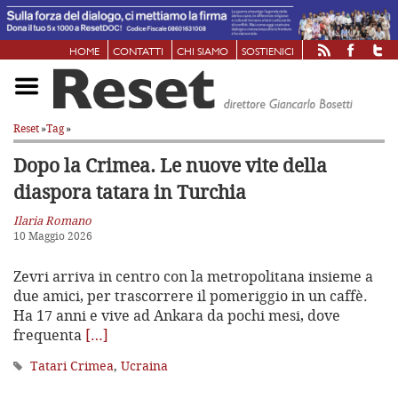
HOME
CONTATTI
CHI SIAMO
SOSTIENICI
Reset
»
Tag
»
Dopo la Crimea. Le nuove vite della
diaspora tatara in Turchia
Ilaria Romano
10 Maggio 2026
Zevri arriva in centro con la metropolitana insieme a
due amici, per trascorrere il pomeriggio in un caffè.
Ha 17 anni e vive ad Ankara da pochi mesi, dove
frequenta
[…]
Tatari Crimea
,
Ucraina