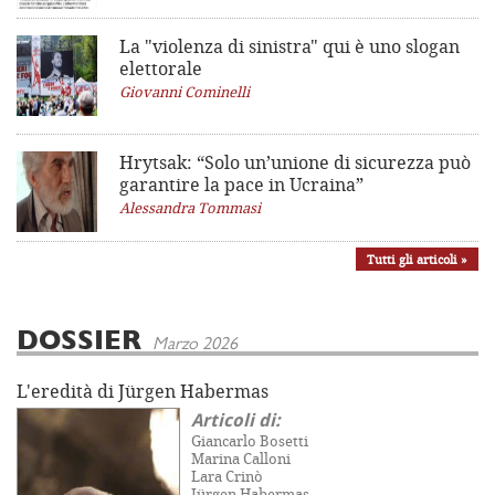
La "violenza di sinistra"
qui è uno slogan
elettorale
Giovanni Cominelli
Hrytsak: “Solo un’unione di sicurezza può
garantire la pace in Ucraina”
Alessandra Tommasi
Tutti gli articoli »
DOSSIER
Marzo 2026
L'eredità di Jürgen Habermas
Articoli di:
Giancarlo Bosetti
Marina Calloni
Lara Crinò
Jürgen Habermas