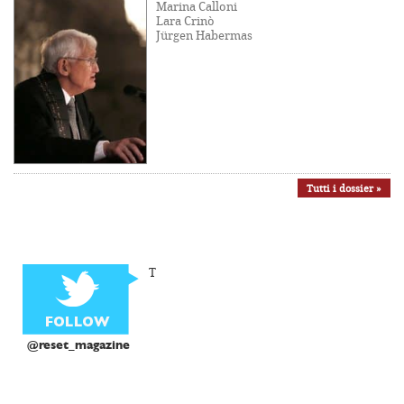
Marina Calloni
Lara Crinò
Jürgen Habermas
Tutti i dossier »
T
@reset_magazine