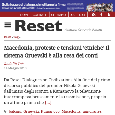
HOME
CONTATTI
CHI SIAMO
SOSTIENICI
Reset
»
Tag
»
Macedonia, proteste e tensioni ‘etniche’
Il
sistema Gruevski è alla resa dei conti
Rodolfo Toè
14 Maggio 2015
Da Reset-Dialogues on Civilizations Alla fine del primo
discorso pubblico del premier Nikola Gruevski
dall’inizio degli scontri a Kumanovo la televisione
interrompeva bruscamente la trasmissione, proprio
un attimo prima che
[…]
balcani
,
Gruevski
,
Kumanovo
,
Macedonia
,
minoranze
,