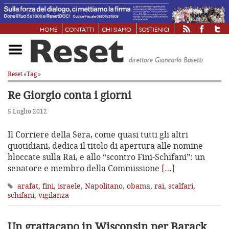
HOME
CONTATTI
CHI SIAMO
SOSTIENICI
Reset
»
Tag
»
Re Giorgio conta i giorni
5 Luglio 2012
Il Corriere della Sera, come quasi tutti gli altri
quotidiani, dedica il titolo di apertura alle nomine
bloccate sulla Rai, e allo “scontro Fini-Schifani”: un
senatore e membro della Commissione
[…]
arafat
,
fini
,
israele
,
Napolitano
,
obama
,
rai
,
scalfari
,
schifani
,
vigilanza
Un grattacapo in Wisconsin per Barack