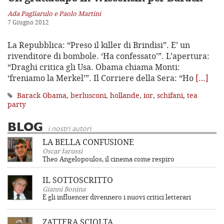
Ada Pagliarulo e Paolo Martini
7 Giugno 2012
La Repubblica: “Preso il killer di Brindisi”. E’ un
rivenditore di bombole. ‘Ha confessato’”. L’apertura:
“Draghi critica gli Usa. Obama chiama Monti:
‘freniamo la Merkel’”. Il Corriere della Sera: “Ho
[…]
Barack Obama
,
berlusconi
,
hollande
,
ior
,
schifani
,
tea
party
BLOG
i nostri autori
LA BELLA CONFUSIONE
Oscar Iarussi
Theo Angelopoulos, il cinema come respiro
IL SOTTOSCRITTO
Gianni Bonina
E gli influencer divennero i nuovi critici letterari
ZATTERA SCIOLTA