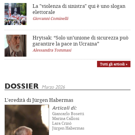
La "violenza di sinistra"
qui è uno slogan
elettorale
Giovanni Cominelli
Hrytsak: “Solo un’unione di sicurezza può
garantire la pace in Ucraina”
Alessandra Tommasi
Tutti gli articoli »
DOSSIER
Marzo 2026
L'eredità di Jürgen Habermas
Articoli di:
Giancarlo Bosetti
Marina Calloni
Lara Crinò
Jürgen Habermas