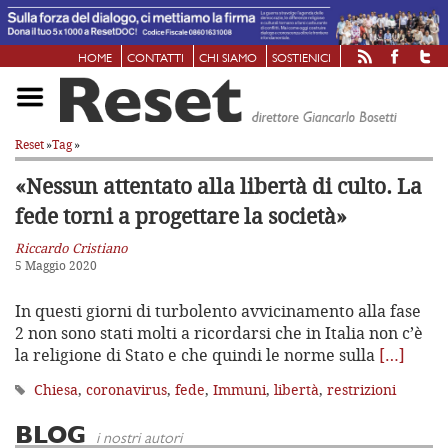
HOME
CONTATTI
CHI SIAMO
SOSTIENICI
Reset
»
Tag
»
«Nessun attentato alla libertà di culto. La
fede torni a progettare la società»
Riccardo Cristiano
5 Maggio 2020
In questi giorni di turbolento avvicinamento alla fase
2 non sono stati molti a ricordarsi che in Italia non c’è
la religione di Stato e che quindi le norme sulla
[…]
Chiesa
,
coronavirus
,
fede
,
Immuni
,
libertà
,
restrizioni
BLOG
i nostri autori