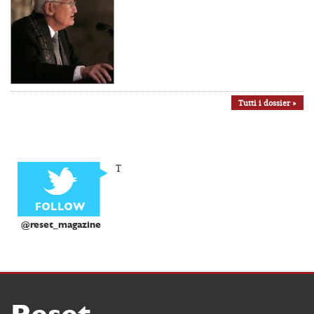
Tutti i dossier »
T
@reset_magazine