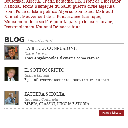
Bouteflika
,
Algeria
,
Chadli Benjedid
,
FIS
,
Front de Libération
National
,
Front Islamique du Salut
,
guerra civile algerina
,
Islam Politico
,
Islam politico Algeria
,
islamismo
,
Mahfoud
Nannah
,
Mouvement de la Renaissance Islamique
,
Mouvement de la société pour la paix
,
primavere arabe
,
Rassemblement National Démocratique
BLOG
i nostri autori
LA BELLA CONFUSIONE
Oscar Iarussi
Theo Angelopoulos, il cinema come respiro
IL SOTTOSCRITTO
Gianni Bonina
E gli influencer divennero i nuovi critici letterari
ZATTERA SCIOLTA
Giovanni Cominelli
BIBBIA, CLASSICI, LINGUA E STORIA
Tutti i blog »