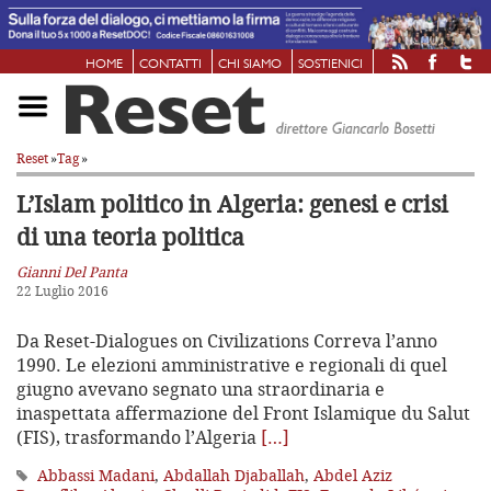
HOME
CONTATTI
CHI SIAMO
SOSTIENICI
Reset
»
Tag
»
L’Islam politico in Algeria:
genesi e crisi
di una teoria politica
Gianni Del Panta
22 Luglio 2016
Da Reset-Dialogues on Civilizations Correva l’anno
1990. Le elezioni amministrative e regionali di quel
giugno avevano segnato una straordinaria e
inaspettata affermazione del Front Islamique du Salut
(FIS), trasformando l’Algeria
[…]
Abbassi Madani
,
Abdallah Djaballah
,
Abdel Aziz