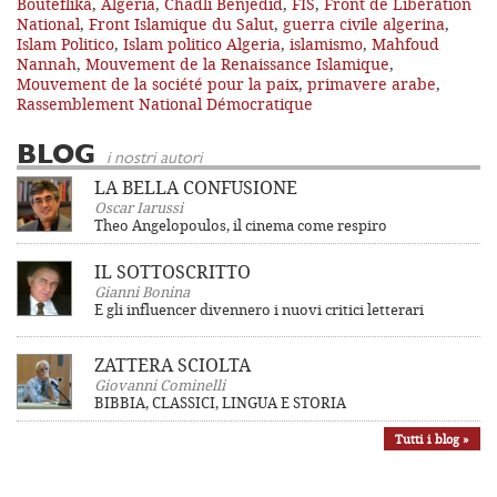
Bouteflika
,
Algeria
,
Chadli Benjedid
,
FIS
,
Front de Libération
National
,
Front Islamique du Salut
,
guerra civile algerina
,
Islam Politico
,
Islam politico Algeria
,
islamismo
,
Mahfoud
Nannah
,
Mouvement de la Renaissance Islamique
,
Mouvement de la société pour la paix
,
primavere arabe
,
Rassemblement National Démocratique
BLOG
i nostri autori
LA BELLA CONFUSIONE
Oscar Iarussi
Theo Angelopoulos, il cinema come respiro
IL SOTTOSCRITTO
Gianni Bonina
E gli influencer divennero i nuovi critici letterari
ZATTERA SCIOLTA
Giovanni Cominelli
BIBBIA, CLASSICI, LINGUA E STORIA
Tutti i blog »