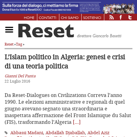
HOME
CONTATTI
CHI SIAMO
SOSTIENICI
Reset
»
Tag
»
L’Islam politico in Algeria:
genesi e crisi
di una teoria politica
Gianni Del Panta
22 Luglio 2016
Da Reset-Dialogues on Civilizations Correva l’anno
1990. Le elezioni amministrative e regionali di quel
giugno avevano segnato una straordinaria e
inaspettata affermazione del Front Islamique du Salut
(FIS), trasformando l’Algeria
[…]
Abbassi Madani
,
Abdallah Djaballah
,
Abdel Aziz