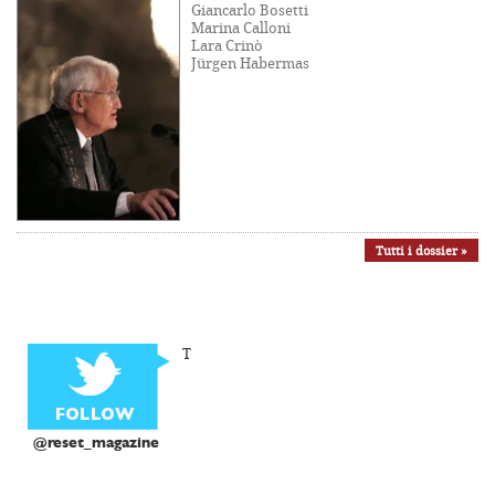
Giancarlo Bosetti
Marina Calloni
Lara Crinò
Jürgen Habermas
Tutti i dossier »
T
@reset_magazine