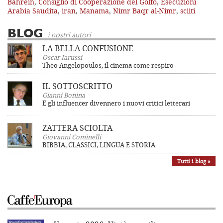
Bahrein
,
Consiglio di Cooperazione del Golfo
,
Esecuzioni
Arabia Saudita
,
iran
,
Manama
,
Nimr Baqr al-Nimr
,
sciiti
BLOG
i nostri autori
LA BELLA CONFUSIONE
Oscar Iarussi
Theo Angelopoulos, il cinema come respiro
IL SOTTOSCRITTO
Gianni Bonina
E gli influencer divennero i nuovi critici letterari
ZATTERA SCIOLTA
Giovanni Cominelli
BIBBIA, CLASSICI, LINGUA E STORIA
Tutti i blog »