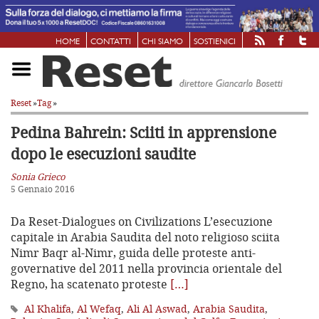
HOME
CONTATTI
CHI SIAMO
SOSTIENICI
Reset
»
Tag
»
Pedina Bahrein: Sciiti in apprensione
dopo le esecuzioni saudite
Sonia Grieco
5 Gennaio 2016
Da Reset-Dialogues on Civilizations L’esecuzione
capitale in Arabia Saudita del noto religioso sciita
Nimr Baqr al-Nimr, guida delle proteste anti-
governative del 2011 nella provincia orientale del
Regno, ha scatenato proteste
[…]
Al Khalifa
,
Al Wefaq
,
Ali Al Aswad
,
Arabia Saudita
,