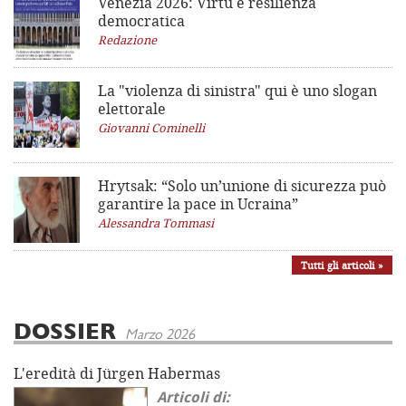
Venezia 2026: Virtù e resilienza
democratica
Redazione
La "violenza di sinistra"
qui è uno slogan
elettorale
Giovanni Cominelli
Hrytsak: “Solo un’unione di sicurezza può
garantire la pace in Ucraina”
Alessandra Tommasi
Tutti gli articoli »
DOSSIER
Marzo 2026
L'eredità di Jürgen Habermas
Articoli di: