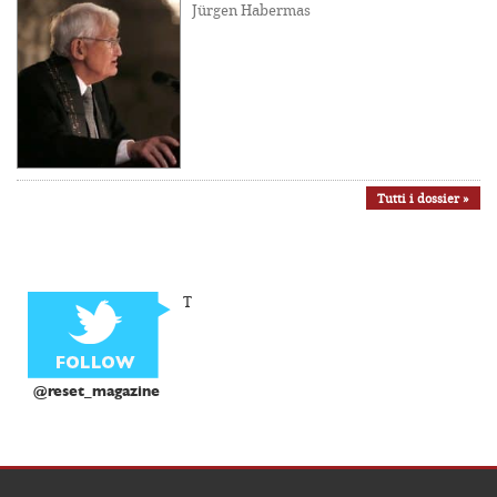
Jürgen Habermas
Tutti i dossier »
T
@reset_magazine