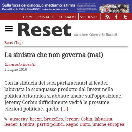
HOME
CONTATTI
CHI SIAMO
SOSTIENICI
Reset
»
Tag
»
La sinistra che non governa (mai)
Giancarlo Bosetti
2 Luglio 2016
Con la sfiducia dei suoi parlamentari al leader
laburista lo sconquasso prodotto dal Brexit nella
politica britannica si abbatte anche sull’opposizione.
Jeremy Corbin difficilmente vedrà le prossime
elezioni politiche, quelle
[…]
austerity
,
brexit
,
bruxelles
,
Jeremy Cobin
,
laburista
,
leader
,
Londra
,
partiti politici
,
Regno Unito
,
unione europea