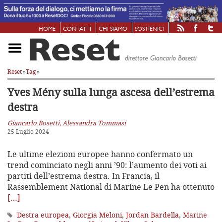
HOME
CONTATTI
CHI SIAMO
SOSTIENICI
Reset
»
Tag
»
Yves Mény sulla lunga ascesa dell’estrema
destra
Giancarlo Bosetti, Alessandra Tommasi
25 Luglio 2024
Le ultime elezioni europee hanno confermato un
trend cominciato negli anni ’90: l’aumento dei voti ai
partiti dell’estrema destra. In Francia, il
Rassemblement National di Marine Le Pen ha ottenuto
[…]
Destra europea
,
Giorgia Meloni
,
Jordan Bardella
,
Marine