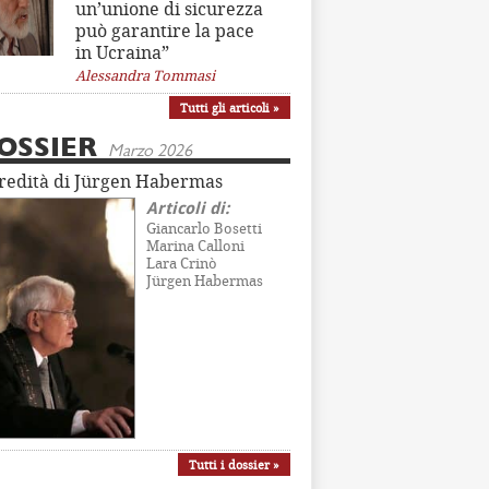
un’unione di sicurezza
può garantire la pace
in Ucraina”
Alessandra Tommasi
Tutti gli articoli »
OSSIER
Marzo 2026
eredità di Jürgen Habermas
Articoli di:
Giancarlo Bosetti
Marina Calloni
Lara Crinò
Jürgen Habermas
Tutti i dossier »