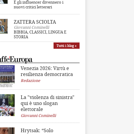
E gli influencer divennero i
nuovi critici letterari
ZATTERA SCIOLTA
Giovanni Cominelli
BIBBIA, CLASSICI, LINGUA E
STORIA
Tutti i blog »
Venezia 2026: Virtù e
resilienza democratica
Redazione
La "violenza di sinistra"
qui è uno slogan
elettorale
Giovanni Cominelli
Hrytsak: “Solo