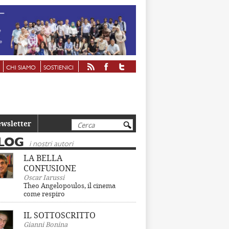
CHI SIAMO
SOSTIENICI
Cerca
wsletter
LOG
i nostri autori
LA BELLA
CONFUSIONE
Oscar Iarussi
Theo Angelopoulos, il cinema
come respiro
IL SOTTOSCRITTO
Gianni Bonina