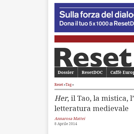
Menu principale
Dossier
Vai al contenuto principale
Vai al contenuto secondario
ResetDOC
Caffè Euro
Reset
»
Tag
»
Her
, il Tao, la mistica,
letteratura medievale
Annarosa Mattei
8 Aprile 2014