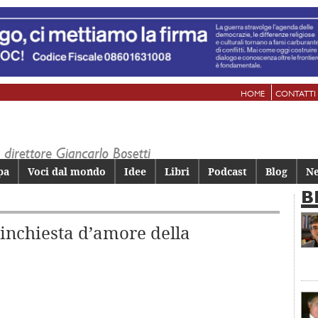
HOME
CONTATTI
pa
Voci dal mondo
Idee
Libri
Podcast
Blog
Ne
B
 l’inchiesta d’amore della