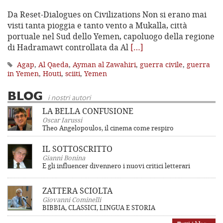
Da Reset-Dialogues on Civilizations Non si erano mai
visti tanta pioggia e tanto vento a Mukalla, città
portuale nel Sud dello Yemen, capoluogo della regione
di Hadramawt controllata da Al
[…]
Agap
,
Al Qaeda
,
Ayman al Zawahiri
,
guerra civile
,
guerra
in Yemen
,
Houti
,
sciiti
,
Yemen
BLOG
i nostri autori
LA BELLA CONFUSIONE
Oscar Iarussi
Theo Angelopoulos, il cinema come respiro
IL SOTTOSCRITTO
Gianni Bonina
E gli influencer divennero i nuovi critici letterari
ZATTERA SCIOLTA
Giovanni Cominelli
BIBBIA, CLASSICI, LINGUA E STORIA