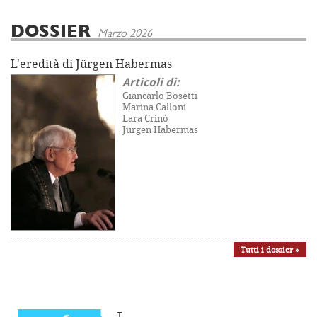
DOSSIER
Marzo 2026
L'eredità di Jürgen Habermas
Articoli di:
Giancarlo Bosetti
Marina Calloni
Lara Crinò
Jürgen Habermas
Tutti i dossier »
T