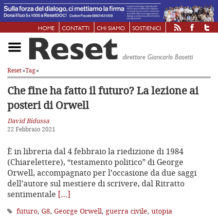
HOME
CONTATTI
CHI SIAMO
SOSTIENICI
Reset
»
Tag
»
Che fine ha fatto il futuro?
La lezione ai
posteri di Orwell
David Bidussa
22 Febbraio 2021
È in libreria dal 4 febbraio la riedizione di 1984
(Chiarelettere), “testamento politico” di George
Orwell, accompagnato per l’occasione da due saggi
dell’autore sul mestiere di scrivere, dal Ritratto
sentimentale
[…]
futuro
,
G8
,
George Orwell
,
guerra civile
,
utopia