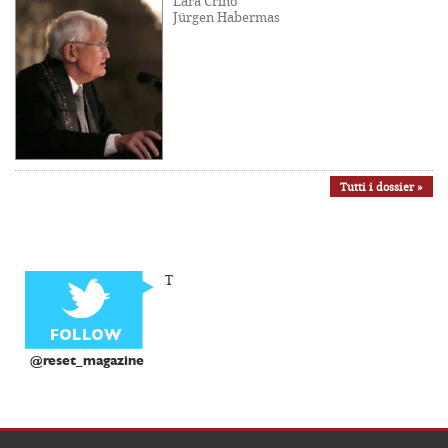
Lara Crinò
Jürgen Habermas
Tutti i dossier »
T
@reset_magazine