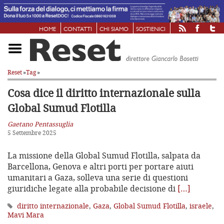
HOME
CONTATTI
CHI SIAMO
SOSTIENICI
Reset
»
Tag
»
Cosa dice il diritto internazionale
sulla
Global Sumud Flotilla
Gaetano Pentassuglia
5 Settembre 2025
La missione della Global Sumud Flotilla, salpata da
Barcellona, Genova e altri porti per portare aiuti
umanitari a Gaza, solleva una serie di questioni
giuridiche legate alla probabile decisione di
[…]
diritto internazionale
,
Gaza
,
Global Sumud Flotilla
,
israele
,
Mavi Mara