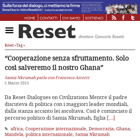
HOME
CONTATTI
CHI SIAMO
SOSTIENICI
Reset
»
Tag
»
“Cooperazione senza sfruttamento.
Solo
così salveremo il nostro Ghana”
Samia Nkrumah parla con Francesca Astorri
5 Marzo 2015
Da Reset-Dialogues on Civilizations Mentre il padre
discuteva di politica con i maggiori leader mondiali,
dalla stanza accanto lei ascoltava. Così è cominciato il
percorso politico di Samia Nkrumah, figlia
[…]
africa
,
Cooperazione internazionale
,
Democrazia
,
Ghana
,
Mandela
,
politica internaizonale
,
Samia Nkrumah