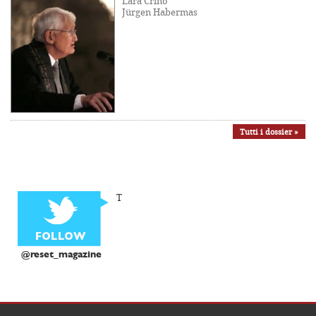
Lara Crinò
Jürgen Habermas
Tutti i dossier »
T
@reset_magazine