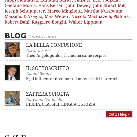
Gaetano Mosca
,
Hans Kelsen
,
John Dewey
,
John Stuart Mill
,
Joseph Schumpeter
,
Marco Minghetti
,
Martha Nussbaum
,
Massimo D'Azeglio
,
Max Weber
,
Niccolò Machiavelli
,
Platone
,
Robert Dahl
,
Ruggiero Bonghi
,
Walter Lippman
BLOG
i nostri autori
LA BELLA CONFUSIONE
Oscar Iarussi
Theo Angelopoulos, il cinema come respiro
IL SOTTOSCRITTO
Gianni Bonina
E gli influencer divennero i nuovi critici letterari
ZATTERA SCIOLTA
Giovanni Cominelli
BIBBIA, CLASSICI, LINGUA E STORIA
Tutti i blog »