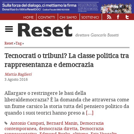
HOME
CONTATTI
CHI SIAMO
SOSTIENICI
Reset
»
Tag
»
Tecnocrati o tribuni? La classe politica
tra
rappresentanza e democrazia
Mattia Baglieri
3 Agosto 2016
Allargare o restringere le basi della
liberaldemocrazia? È la domanda che attraversa come
un fiume carsico la storia tutta del pensiero politico da
quando i suoi teorici hanno preso a
[…]
Antonio Campati
,
Bernard Manin
,
Democrazia
contemporanea
,
democrazia diretta
,
Democrazia
rappresentativa
,
Edmund Burke
,
elitismo
,
Eric Voegelin
,