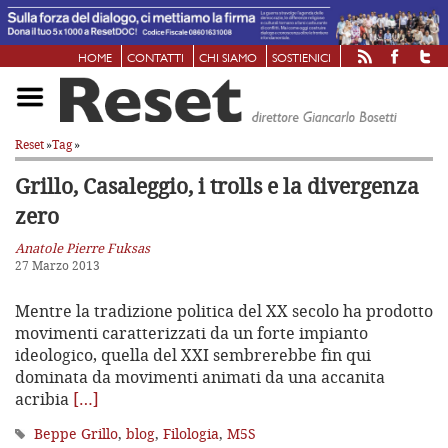
HOME
CONTATTI
CHI SIAMO
SOSTIENICI
Reset
»
Tag
»
Grillo, Casaleggio, i trolls
e la divergenza
zero
Anatole Pierre Fuksas
27 Marzo 2013
Mentre la tradizione politica del XX secolo ha prodotto
movimenti caratterizzati da un forte impianto
ideologico, quella del XXI sembrerebbe fin qui
dominata da movimenti animati da una accanita
acribia
[…]
Beppe Grillo
,
blog
,
Filologia
,
M5S