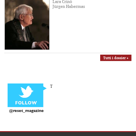
Lara Crinò
Jürgen Habermas
Tutti i dossier »
T
@reset_magazine