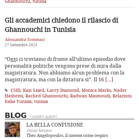
Ghannouchi
,
tunisia
Gli accademici chiedono il rilascio
di
Ghannouchi in Tunisia
Alessandra Tommasi
27 Settembre 2023
“Oggi ci troviamo di fronte all’ultimo episodio dove
personalità politiche vengono prese di mira dalla
magistratura. Non abbiamo alcun problema con la
magistratura, ma con la dittatura sì”. Il 16
[…]
CSID
,
Kais Saïed
,
Larry Diamond
,
Monica Marks
,
Nader
Hashemi
,
Rached Ghannouchi
,
Radwan Masmoudi
,
Relazioni
Italia Tunisia
,
tunisia
BLOG
i nostri autori
LA BELLA CONFUSIONE
Oscar Iarussi
Theo Angelopoulos, il cinema come respiro