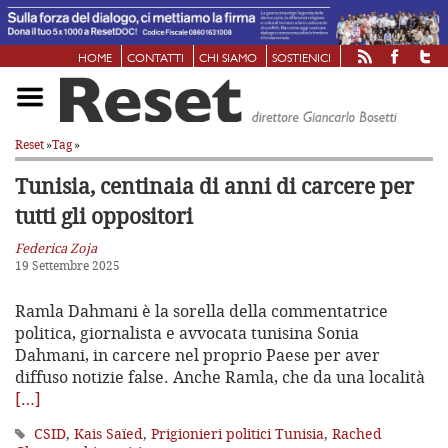
HOME
CONTATTI
CHI SIAMO
SOSTIENICI
Reset
»
Tag
»
Tunisia, centinaia di anni di carcere per
tutti gli oppositori
Federica Zoja
19 Settembre 2025
Ramla Dahmani è la sorella della commentatrice
politica, giornalista e avvocata tunisina Sonia
Dahmani, in carcere nel proprio Paese per aver
diffuso notizie false. Anche Ramla, che da una località
[…]
CSID
,
Kais Saïed
,
Prigionieri politici Tunisia
,
Rached