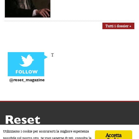
Tutti i dossier »
T
@reset_magazine
Reset
Copyright ® 2026 by Reset
Utilizziamo i cookie per assicurarti la migliore esperienza
Accetta
Home
Contatti
Chi siamo
Sostienici
possibile sul nostro sito. Se vuoi saperne di più, consulta la