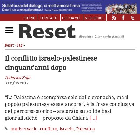
HOME
CONTATTI
CHI SIAMO
SOSTIENICI
Reset
»
Tag
»
Il conflitto israelo-palestinese
cinquant’anni dopo
Federica Zoja
3 Luglio 2017
“La Palestina è scomparsa solo dalle cronache, ma il
popolo palestinese esiste ancora”, è la frase conclusiva
del percorso storico – ancorato su solide basi
giornalistiche – proposto da Chiara
[…]
anniversario
,
conflitto
,
israele
,
Palestina