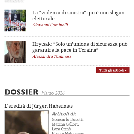
La "violenza di sinistra"
qui è uno slogan
elettorale
Giovanni Cominelli
Hrytsak: “Solo un’unione di sicurezza può
garantire la pace in Ucraina”
Alessandra Tommasi
Tutti gli articoli »
DOSSIER
Marzo 2026
L'eredità di Jürgen Habermas
Articoli di:
Giancarlo Bosetti
Marina Calloni
Lara Crinò
Jürgen Habermas