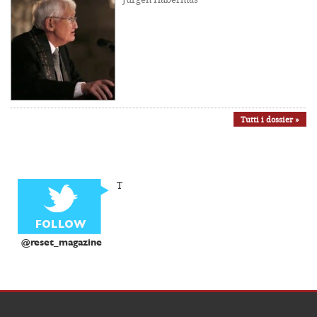
Tutti i dossier »
T
@reset_magazine