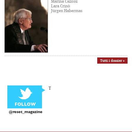
Marina Calloni
Lara Crinò
Jürgen Habermas
Tutti i dossier »
T
@reset_magazine