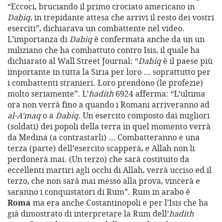
“Eccoci, bruciando il primo crociato americano in
Dabiq
, in trepidante attesa che arrivi il resto dei vostri
eserciti”, dichiarava un combattente nel video.
L’importanza di
Dabiq
è confermata anche da un un
miliziano che ha combattuto contro Isis, il quale ha
dichiarato al Wall Street Journal: “
Dabiq
è il paese più
importante in tutta la Siria per loro … soprattutto per
i combattenti stranieri. Loro prendono (le profezie)
molto seriamente”. L’
hadith
6924 afferma: “L’ultima
ora non verrà fino a quando i Romani arriveranno ad
al-A’maq
o a
Dabiq
. Un esercito composto dai migliori
(soldati) dei popoli della terra in quel momento verrà
da Medina (a contrastarli) … Combatteranno e una
terza (parte) dell’esercito scapperà, e Allah non li
perdonerà mai. (Un terzo) che sarà costituito da
eccellenti martiri agli occhi di Allah, verrà ucciso ed il
terzo, che non sarà mai messo alla prova, vincerà e
saranno i conquistatori di Rum”. Rum in arabo è
Roma
ma era anche Costantinopoli e per l’Isis che ha
già dimostrato di interpretare la Rum dell’
hadith