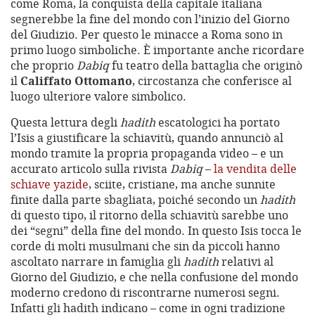
come Roma, la conquista della capitale italiana
segnerebbe la fine del mondo con l’inizio del Giorno
del Giudizio. Per questo le minacce a Roma sono in
primo luogo simboliche. È importante anche ricordare
che proprio
Dabiq
fu teatro della battaglia che originò
il
Califfato Ottomano
, circostanza che conferisce al
luogo ulteriore valore simbolico.
Questa lettura degli
hadith
escatologici ha portato
l’Isis a giustificare la schiavitù, quando annunciò al
mondo tramite la propria propaganda video – e un
accurato articolo sulla rivista
Dabiq
–
la vendita delle
schiave yazide
, sciite, cristiane, ma anche sunnite
finite dalla parte sbagliata, poiché secondo un
hadith
di questo tipo, il ritorno della schiavitù sarebbe uno
dei “segni” della fine del mondo. In questo Isis tocca le
corde di molti musulmani che sin da piccoli hanno
ascoltato narrare in famiglia gli
hadith
relativi al
Giorno del Giudizio, e che nella confusione del mondo
moderno credono di riscontrarne numerosi segni.
Infatti gli hadith indicano – come in ogni tradizione