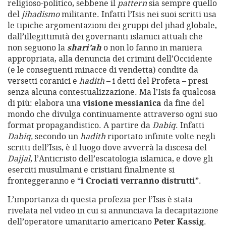
religioso-politico, sebbene il
pattern
sia sempre quello
del
jihadismo
militante. Infatti l’Isis nei suoi scritti usa
le tipiche argomentazioni dei gruppi del jihad globale,
dall’illegittimità dei governanti islamici attuali che
non seguono la
shari’ah
o non lo fanno in maniera
appropriata, alla denuncia dei crimini dell’Occidente
(e le conseguenti minacce di vendetta) condite da
versetti coranici e
hadith
– i detti del Profeta – presi
senza alcuna contestualizzazione. Ma l’Isis fa qualcosa
di più: elabora una
visione messianica
da fine del
mondo che divulga continuamente attraverso ogni suo
format propagandistico. A partire da
Dabiq
. Infatti
Dabiq,
secondo un
hadith
riportato infinite volte negli
scritti dell’Isis, è il luogo dove avverrà la discesa del
Dajjal
, l’Anticristo dell’escatologia islamica, e dove gli
eserciti musulmani e cristiani finalmente si
fronteggeranno e “
i Crociati verranno distrutti
”.
L’importanza di questa profezia per l’Isis è stata
rivelata nel video in cui si annunciava la decapitazione
dell’operatore umanitario americano
Peter Kassig
.