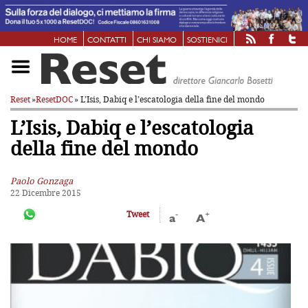
HOME
CONTATTI
CHI SIAMO
SOSTIENICI
Reset
»
ResetDOC
» L’Isis, Dabiq e l’escatologia
della fine del mondo
L’Isis, Dabiq e l’escatologia
della fine del mondo
Paolo Gonzaga
22 Dicembre 2015
-
+
Tweet
a
A