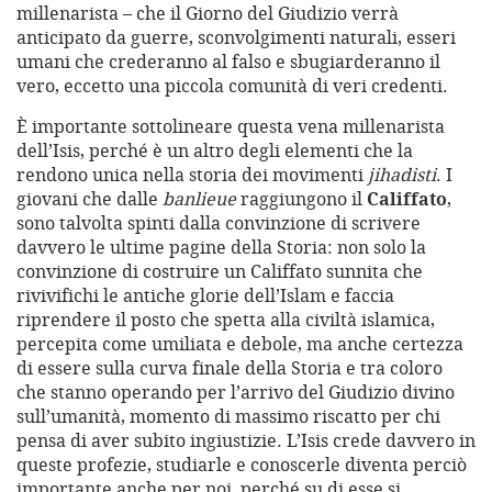
millenarista – che il Giorno del Giudizio verrà
anticipato da guerre, sconvolgimenti naturali, esseri
umani che crederanno al falso e sbugiarderanno il
vero, eccetto una piccola comunità di veri credenti.
È importante sottolineare questa vena millenarista
dell’Isis, perché è un altro degli elementi che la
rendono unica nella storia dei movimenti
jihadisti
. I
giovani che dalle
banlieue
raggiungono il
Califfato
,
sono talvolta spinti dalla convinzione di scrivere
davvero le ultime pagine della Storia: non solo la
convinzione di costruire un Califfato sunnita che
rivivifichi le antiche glorie dell’Islam e faccia
riprendere il posto che spetta alla civiltà islamica,
percepita come umiliata e debole, ma anche certezza
di essere sulla curva finale della Storia e tra coloro
che stanno operando per l’arrivo del Giudizio divino
sull’umanità, momento di massimo riscatto per chi
pensa di aver subito ingiustizie. L’Isis crede davvero in
queste profezie, studiarle e conoscerle diventa perciò
importante anche per noi, perché su di esse si