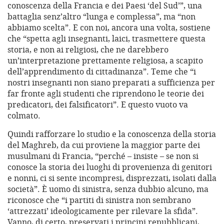
conoscenza della Francia e dei Paesi ‘del Sud’”, una
battaglia senz’altro “lunga e complessa”, ma “non
abbiamo scelta”. E con noi, ancora una volta, sostiene
che “spetta agli insegnanti, laici, trasmettere questa
storia, e non ai religiosi, che ne darebbero
un’interpretazione prettamente religiosa, a scapito
dell’apprendimento di cittadinanza”. Teme che “i
nostri insegnanti non siano preparati a sufficienza per
far fronte agli studenti che riprendono le teorie dei
predicatori, dei falsificatori”. E questo vuoto va
colmato.
Quindi rafforzare lo studio e la conoscenza della storia
del Maghreb, da cui proviene la maggior parte dei
musulmani di Francia, “perché – insiste – se non si
conosce la storia dei luoghi di provenienza di genitori
e nonni, ci si sente incompresi, disprezzati, isolati dalla
società”. È uomo di sinistra, senza dubbio alcuno, ma
riconosce che “i partiti di sinistra non sembrano
‘attrezzati’ ideologicamente per rilevare la sfida”.
Vanno, di certo, preservati i principi repubblicani,