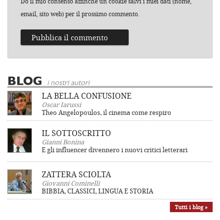
Do il mio consenso affinché un cookie salvi i miei dati (nome,
email, sito web) per il prossimo commento.
BLOG
i nostri autori
LA BELLA CONFUSIONE
Oscar Iarussi
Theo Angelopoulos, il cinema come respiro
IL SOTTOSCRITTO
Gianni Bonina
E gli influencer divennero i nuovi critici letterari
ZATTERA SCIOLTA
Giovanni Cominelli
BIBBIA, CLASSICI, LINGUA E STORIA
Tutti i blog »