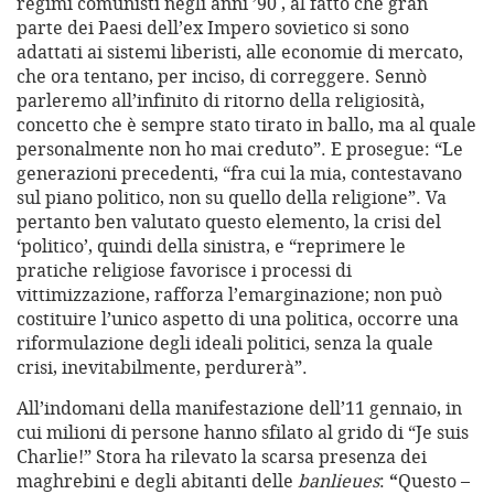
regimi comunisti negli anni ’90 , al fatto che gran
parte dei Paesi dell’ex Impero sovietico si sono
adattati ai sistemi liberisti, alle economie di mercato,
che ora tentano, per inciso, di correggere. Sennò
parleremo all’infinito di ritorno della religiosità,
concetto che è sempre stato tirato in ballo, ma al quale
personalmente non ho mai creduto”. E prosegue: “Le
generazioni precedenti, “fra cui la mia, contestavano
sul piano politico, non su quello della religione”. Va
pertanto ben valutato questo elemento, la crisi del
‘politico’, quindi della sinistra, e “reprimere le
pratiche religiose favorisce i processi di
vittimizzazione, rafforza l’emarginazione; non può
costituire l’unico aspetto di una politica, occorre una
riformulazione degli ideali politici, senza la quale
crisi, inevitabilmente, perdurerà”.
All’indomani della manifestazione dell’11 gennaio, in
cui milioni di persone hanno sfilato al grido di “Je suis
Charlie!” Stora ha rilevato la scarsa presenza dei
maghrebini e degli abitanti delle
banlieues
:
“
Questo –