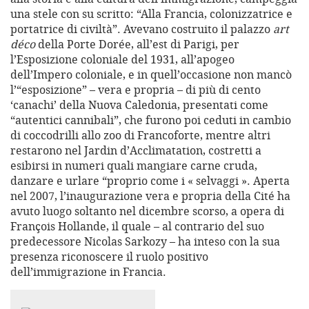
una stele con su scritto: “Alla Francia, colonizzatrice e
portatrice di civiltà”. Avevano costruito il palazzo
art
déco
della Porte Dorée, all’est di Parigi, per
l’Esposizione coloniale del 1931, all’apogeo
dell’Impero coloniale, e in quell’occasione non mancò
l’“esposizione” – vera e propria – di più di cento
‘canachi’ della Nuova Caledonia, presentati come
“autentici cannibali”, che furono poi ceduti in cambio
di coccodrilli allo zoo di Francoforte, mentre altri
restarono nel Jardin d’Acclimatation, costretti a
esibirsi in numeri quali mangiare carne cruda,
danzare e urlare “proprio come i « selvaggi ». Aperta
nel 2007, l’inaugurazione vera e propria della Cité ha
avuto luogo soltanto nel dicembre scorso, a opera di
François Hollande, il quale – al contrario del suo
predecessore Nicolas Sarkozy – ha inteso con la sua
presenza riconoscere il ruolo positivo
dell’immigrazione in Francia.