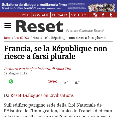
HOME
CONTATTI
CHI SIAMO
SOSTIENICI
Reset
»
ResetDOC
» Francia, se la République
non riesce a farsi plurale
Francia, se la République
non
riesce a farsi plurale
Incontro con Benjamin Stora, di Anna Tito
29 Maggio 2015
-
+
Tweet
a
A
Da
Reset-Dialogues on Civilizations
Sull’edificio parigino sede della Cité Nationale de
l’Histoire de l’Immigration, l’unico in Francia dedicato
alla storia e alla cultura dell’immigrazione, campeggia