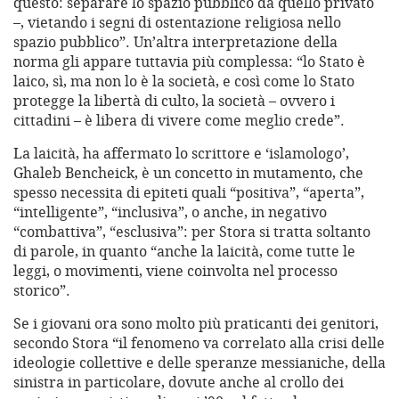
questo: separare lo spazio pubblico da quello privato
–, vietando i segni di ostentazione religiosa nello
spazio pubblico”. Un’altra interpretazione della
norma gli appare tuttavia più complessa: “lo Stato è
laico, sì, ma non lo è la società, e così come lo Stato
protegge la libertà di culto, la società – ovvero i
cittadini – è libera di vivere come meglio crede”.
La laicità, ha affermato lo scrittore e ‘islamologo’,
Ghaleb Bencheick, è un concetto in mutamento, che
spesso necessita di epiteti quali “positiva”, “aperta”,
“intelligente”, “inclusiva”, o anche, in negativo
“combattiva”, “esclusiva”: per Stora si tratta soltanto
di parole, in quanto “anche la laicità, come tutte le
leggi, o movimenti, viene coinvolta nel processo
storico”.
Se i giovani ora sono molto più praticanti dei genitori,
secondo Stora “il fenomeno va correlato alla crisi delle
ideologie collettive e delle speranze messianiche, della
sinistra in particolare, dovute anche al crollo dei