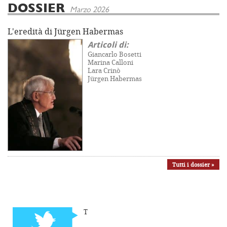
DOSSIER
Marzo 2026
L'eredità di Jürgen Habermas
Articoli di:
Giancarlo Bosetti
Marina Calloni
Lara Crinò
Jürgen Habermas
Tutti i dossier »
T