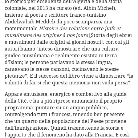
lo storico per eccellenza dell’Algeria e della storia
coloniale, nel 2013 ha curato (ed. Albin Michel),
insieme al poeta e scrittore franco-tunisino
Abdelwahab Meddeb da poco scomparso, una
monumentale
Histoire des relations entre juifs et
musulmans des origines à nos jours
[Storia degli ebrei
e musulmani dalle origini ai giorni nostri], con cui gli
autori hanno “inteso dimostrare che una cultura
giudeo-musulmana è realmente esistita in terra
d’Islam; le persone parlavano la stessa lingua,
cantavano le stesse canzoni, cucinavano le stesse
pietanze”. E il successo del libro viene a dimostrare “la
volontà di far sì che questa memoria non vada persa”.
Appare entusiasta, energico e combattivo alla guida
della Cité, e ha a più riprese annunciato il proprio
programma: puntare su un ampio pubblico,
coinvolgendo tutti i francesi, tenendo ben presente
che un quarto della popolazione del Paese proviene
dall’immigrazione. Quindi trasmetterne la storia e
l’apporto che il fenomeno ha dato alla Francia. E così