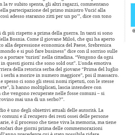
n la tv subito spenta, gli altri ragazzi, commentano
della partecipazione del primo ministro Vucić alla
così adesso staranno zitti per un po’”, dice con tono
@
di più rispetto a prima della guerra. In tanti si sono
 della Bosnia. Come il giovane Miloš, che qui ha aperto
o alla depressione economica del Paese, Srebrenica
 mondo e si può fare business” dice con il sorriso sulle
io a portare ‘turisti’ nella cittadina. “Vengono da ogni
è in questi giorni che sono sold out”. L’onda emotiva
riera della retorica serba del giovane “Prima del luglio
ti i serbi a morire in numero maggiore”, poi il massacro.
e spesso ci sono gli stessi nomi ripetuti, con le stesse
orte”, li hanno moltiplicati, lascia intendere con
sa che vengono recuperate nelle fosse comuni – si
trovino mai una di un serbo?”.
io è uno degli obiettivi attuali delle autorità. La
e comuni e il recupero dei resti ossei delle persone
rie, è il processo che tiene viva la memoria, ma tiene
 Potočari due giorni prima delle commemorazioni
nell’anno precedente cui è stato possibile ridare