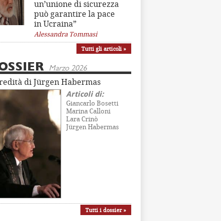
un’unione di sicurezza
può garantire la pace
in Ucraina”
Alessandra Tommasi
Tutti gli articoli »
OSSIER
Marzo 2026
eredità di Jürgen Habermas
Articoli di:
Giancarlo Bosetti
Marina Calloni
Lara Crinò
Jürgen Habermas
Tutti i dossier »