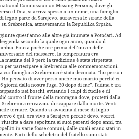
ternational Commission on Missing Persons, dove gli
averso il Dna, si arriva spesso a un nome, una famiglia.
di legno parte da Sarajevo, attraversa le strade della
su Srebrenica, attraversando la Republika Srpska.
ggiunte quest’anno alle altre già inumate a Potočari. Ad
 leggenda secondo la quale ogni anno, quando il
cambia. Fino a poche ore prima dell’inizio delle
iversario del massacro, la temperatura era
a mattina del 9 però la tradizione è stata rispettata.
on per partecipare a Srebrenica alle commemorazioni.
a cui famiglia a Srebrenica è stata decimata: “ho perso i
io. Ho pensato di aver perso anche mio marito perché ci
6 giorni dalla nostra fuga, 30 dopo di me”. Fatima è tra
cappando nei boschi, evitando i colpi di fucile e di
adić contro il fronte della montagna dove, protetti dalla
 Srebrenica cercavano di scappare dalla morte. Venti
icile tornare. Quando si avvicina il mese di luglio
 avevo è qui, ora vivo a Sarajevo perché devo, vorrei
iuscita a dare sepoltura ai suoi parenti dopo anni, tra
eppelliti in varie fosse comuni, dalle quali erano stati in
ente. Parti dello scheletro del fratello sono stati