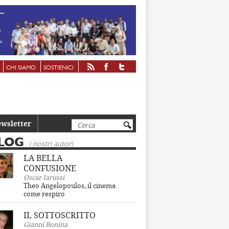
CHI SIAMO
SOSTIENICI
Cerca
wsletter
LOG
i nostri autori
LA BELLA
CONFUSIONE
Oscar Iarussi
Theo Angelopoulos, il cinema
come respiro
IL SOTTOSCRITTO
Gianni Bonina