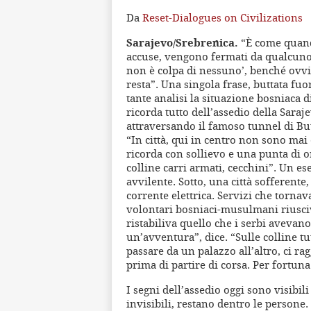
Da
Reset-Dialogues on Civilizations
Sarajevo/Srebrenica.
“È come quand
accuse, vengono fermati da qualcuno 
non è colpa di nessuno’, benché ovvia
resta”. Una singola frase, buttata fu
tante analisi la situazione bosniaca 
ricorda tutto dell’assedio della Saraje
attraversando il famoso tunnel di But
“In città, qui in centro non sono mai e
ricorda con sollievo e una punta di o
colline carri armati, cecchini”. Un e
avvilente. Sotto, una città sofferent
corrente elettrica. Servizi che torn
volontari bosniaci-musulmani riusciv
ristabiliva quello che i serbi avevano
un’avventura”, dice. “Sulle colline tu
passare da un palazzo all’altro, ci r
prima di partire di corsa. Per fortun
I segni dell’assedio oggi sono visibil
invisibili, restano dentro le person