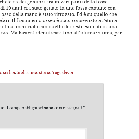
heletro dei genitori era in vari punti della fossa
 di 19 anni era stato gettato in una fossa comune con
 osso della mano è stato ritrovato. Ed è su quello che
točari. Il frammento osseo è stato consegnato a Fatima
o Dna, incrociato con quello dei resti esumati in una
ivo. Ma basterà identificare fino all’ultima vittima, per
o
,
serbia
,
Srebrenica
,
storia
,
Yugoslavia
ato.
I campi obbligatori sono contrassegnati
*