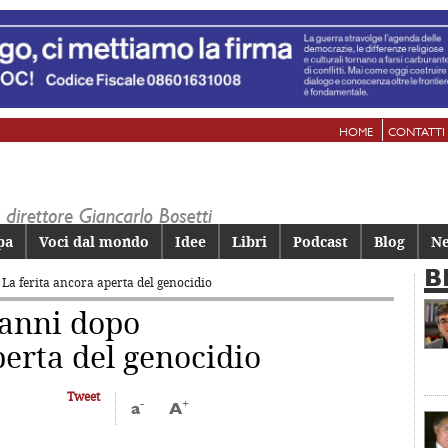
HOME
CONTATTI
pa
Voci dal mondo
Idee
Libri
Podcast
Blog
Ne
B
o
La ferita ancora aperta del genocidio
’anni dopo
perta del genocidio
Tweet
-
+
a
A