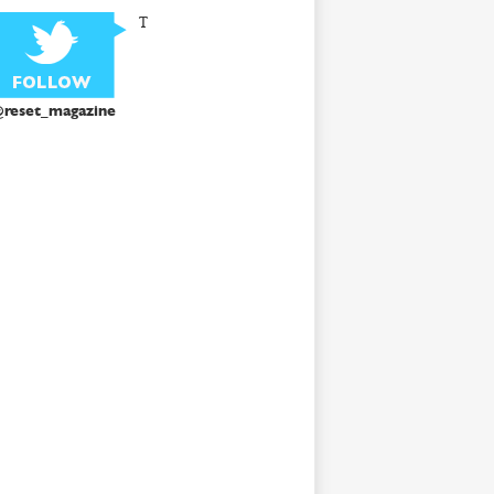
T
reset_magazine