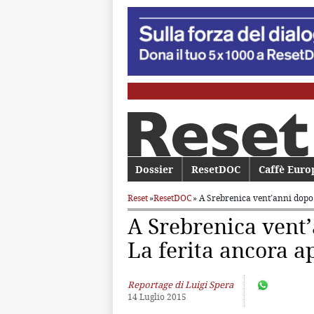
Menu principale
Dossier
Vai al contenuto principale
Vai al contenuto secondario
ResetDOC
Caffè Euro
Reset
»
ResetDOC
» A Srebrenica vent’anni dop
A Srebrenica vent
La ferita ancora a
Reportage di Luigi Spera
14 Luglio 2015