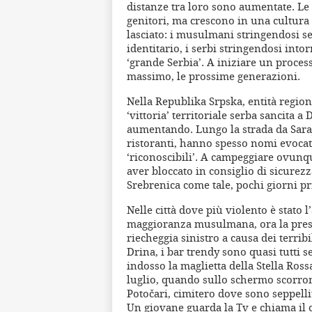
distanze tra loro sono aumentate. L
genitori, ma crescono in una cultura c
lasciato: i musulmani stringendosi s
identitario, i serbi stringendosi into
‘grande Serbia’. A iniziare un proces
massimo, le prossime generazioni.
Nella Republika Srpska, entità region
‘vittoria’ territoriale serba sancita 
aumentando. Lungo la strada da Saraj
ristoranti, hanno spesso nomi evocativ
‘riconoscibili’. A campeggiare ovunque
aver bloccato in consiglio di sicurez
Srebrenica come tale, pochi giorni p
Nelle città dove più violento è stato 
maggioranza musulmana, ora la pres
riecheggia sinistro a causa dei terribi
Drina, i bar trendy sono quasi tutti s
indosso la maglietta della Stella Ross
luglio, quando sullo schermo scorro
Potočari, cimitero dove sono seppellit
Un giovane guarda la Tv e chiama il