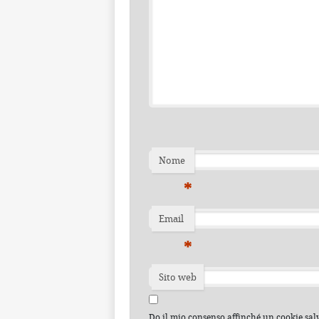
Nome
*
Email
*
Sito web
Do il mio consenso affinché un cookie salvi