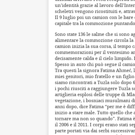
un’identità grazie al lavoro dell’In
scheletri vengono ricostituiti e, attr
Il 9 luglio poi un camion con le bare 
capitale tra la commozione puntando 
Sono state 136 le salme che si sono a
alimentare la commozione circola la
camion inizia la sua corsa, il tempo 
commemorazioni per il ventesimo ann
decisamente calda e il cielo limpido. L
Spesso in auto chi può segue il cami
Tra questi la signora Fatima Ahmeć, l
miei genitori, mio fratello e un figl
siamo rincontrati a Tuzla solo dopo 6
i pochi riusciti a raggiungere Tuzla s
artiglieria esplosi delle truppe di Ml
vegetazione, i bosniaci musulmani di
anni dopo, dice Fatima “per me è diff
inizio a stare male. Tutto quello che
tornare ma non so quando”. Fatima è r
il 2006 e il 2011. I corpi erano stati s
parte portati via dai serbi successivam