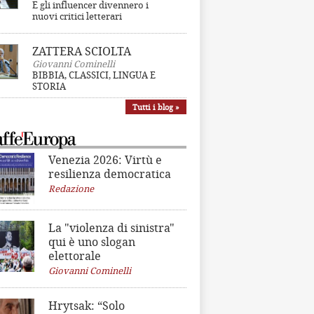
E gli influencer divennero i
nuovi critici letterari
ZATTERA SCIOLTA
Giovanni Cominelli
BIBBIA, CLASSICI, LINGUA E
STORIA
Tutti i blog »
Venezia 2026: Virtù e
resilienza democratica
Redazione
La "violenza di sinistra"
qui è uno slogan
elettorale
Giovanni Cominelli
Hrytsak: “Solo