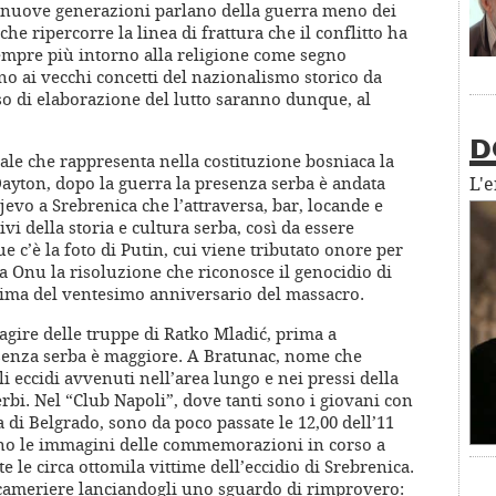
e nuove generazioni parlano della guerra meno dei
he ripercorre la linea di frattura che il conflitto ha
empre più intorno alla religione come segno
rno ai vecchi concetti del nazionalismo storico da
so di elaborazione del lutto saranno dunque, al
D
ale che rappresenta nella costituzione bosniaca la
a Dayton, dopo la guerra la presenza serba è andata
L'
evo a Srebrenica che l’attraversa, bar, locande e
i della storia e cultura serba, così da essere
 c’è la foto di Putin, cui viene tributato onore per
za Onu la risoluzione che riconosce il genocidio di
rima del ventesimo anniversario del massacro.
l’agire delle truppe di Ratko Mladić, prima a
enza serba è maggiore. A Bratunac, nome che
li eccidi avvenuti nell’area lungo e nei pressi della
erbi. Nel “Club Napoli”, dove tanti sono i giovani con
a di Belgrado, sono da poco passate le 12,00 dell’11
no le immagini delle commemorazioni in corso a
e le circa ottomila vittime dell’eccidio di Srebrenica.
 cameriere lanciandogli uno sguardo di rimprovero: