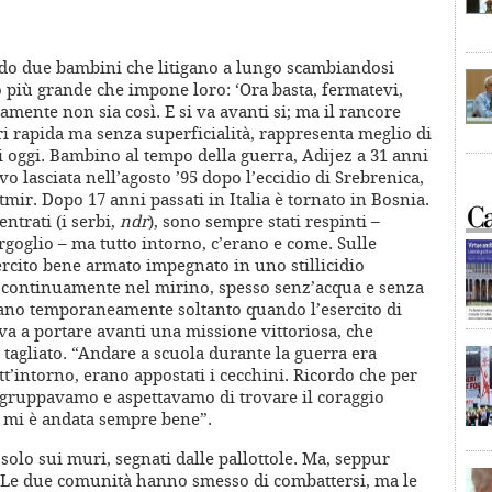
o due bambini che litigano a lungo scambiandosi
più grande che impone loro: ‘Ora basta, fermatevi,
mente non sia così. E si va avanti si; ma il rancore
ori rapida ma senza superficialità, rappresenta meglio di
di oggi. Bambino al tempo della guerra, Adijez a 31 anni
vo lasciata nell’agosto ’95 dopo l’eccidio di Srebrenica,
mir. Dopo 17 anni passati in Italia è tornato in Bosnia.
ntrati (i serbi,
ndr
), sono sempre stati respinti –
rgoglio – ma tutto intorno, c’erano e come. Sulle
sercito bene armato impegnato in uno stillicidio
e, continuamente nel mirino, spesso senz’acqua e senza
avano temporaneamente soltanto quando l’esercito di
a a portare avanti una missione vittoriosa, che
 tagliato. “Andare a scuola durante la guerra era
tt’intorno, erano appostati i cecchini. Ricordo che per
aggruppavamo e aspettavamo di trovare il coraggio
a mi è andata sempre bene”.
i solo sui muri, segnati dalle pallottole. Ma, seppur
e. Le due comunità hanno smesso di combattersi, ma le