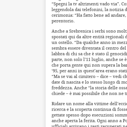
“Spegni la tv altrimenti vado via”. Co
leggendola dai telefonini, la notizia 
cerimonia: “Ha fatto bene ad andare, 
perentorio.
Anche a Srebrenica i serbi sono molti 
spostati qui da altre entità regionali
un ostello. “Da qualche anno in mezz
sembra essere diventata il centro del
labbra di chi sa che è stato il genocid
parte, non solo l’11 luglio, anche se 
che porta gente qui non supera la bar
‘95, per anni in quest’area erano sta
“Ma se vai al cimitero – dice – vedi ch
date di nascita e lo stesso luogo di m
freddezza. Anche “la storia delle os
chiede – è mai possibile che non ne 
Ridare un nome alla vittime dell’eccid
ricerca e la scoperta continua di foss
gettate spesso dopo esecuzioni somma
anche aperta la ferita. Ogni anno a
ufficiali arrivano i resti recuperati 