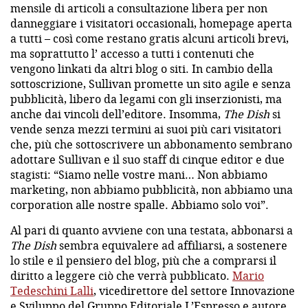
mensile di articoli a consultazione libera per non
danneggiare i visitatori occasionali, homepage aperta
a tutti – così come restano gratis alcuni articoli brevi,
ma soprattutto l’ accesso a tutti i contenuti che
vengono linkati da altri blog o siti. In cambio della
sottoscrizione, Sullivan promette un sito agile e senza
pubblicità, libero da legami con gli inserzionisti, ma
anche dai vincoli dell’editore. Insomma,
The Dish
si
vende senza mezzi termini ai suoi più cari visitatori
che, più che sottoscrivere un abbonamento sembrano
adottare Sullivan e il suo staff di cinque editor e due
stagisti: “Siamo nelle vostre mani… Non abbiamo
marketing, non abbiamo pubblicità, non abbiamo una
corporation alle nostre spalle. Abbiamo solo voi”.
Al pari di quanto avviene con una testata, abbonarsi a
The Dish
sembra equivalere ad affiliarsi, a sostenere
lo stile e il pensiero del blog, più che a comprarsi il
diritto a leggere ciò che verrà pubblicato.
Mario
Tedeschini Lalli
, vicedirettore del settore Innovazione
e Sviluppo del Gruppo Editoriale L’Espresso e autore