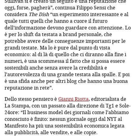
Sullivan si è creato un seguito e una reputazione che
oggi, forse, pagherà”, continua Filippo Sensi che
considera
The Dish
“un esperimento interessante e al
quale tutti quelli che hanno a cuore il futuro
dell’informazione devono guardare con attenzione. Lo
è per lo shift da testata a brand personale, che
potrebbe avere delle conseguenze importanti per le
grandi testate. Ma lo è pure dal punto di vista
economico: al di là di quello che ci diranno alla fine i
numeri, è una scommessa il fatto che si possa essere
sostenibili anche senza avere la credibilità e
l’autorevolezza di una grande testata alla spalle. E poi
è una sfida anche per altri blog che hanno una buona
reputazione in rete”.
Dello stesso pensiero è
Gianni Riotta
, editorialista de
La Stampa, con un passato alla direzione di Tg1 e Sole-
24ore: “Il business model dei giornali come l’abbiamo
conosciuto è finito: nessun giornale oggi dal NYT al
Manifesto ha più una sostenibilità economica legata
alla pubblicità, alle vendite, e alle copie.