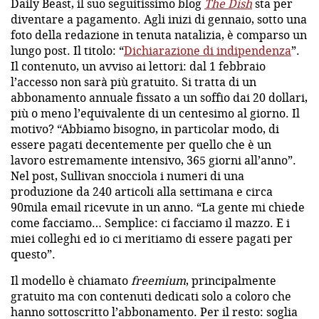
Daily Beast, il suo seguitissimo blog
The Dish
sta per
diventare a pagamento. Agli inizi di gennaio, sotto una
foto della redazione in tenuta natalizia, è comparso un
lungo post. Il titolo: “
Dichiarazione di indipendenza
”.
Il contenuto, un avviso ai lettori: dal 1 febbraio
l’accesso non sarà più gratuito. Si tratta di un
abbonamento annuale fissato a un soffio dai 20 dollari,
più o meno l’equivalente di un centesimo al giorno. Il
motivo? “Abbiamo bisogno, in particolar modo, di
essere pagati decentemente per quello che è un
lavoro estremamente intensivo, 365 giorni all’anno”.
Nel post, Sullivan snocciola i numeri di una
produzione da 240 articoli alla settimana e circa
90mila email ricevute in un anno. “La gente mi chiede
come facciamo… Semplice: ci facciamo il mazzo. E i
miei colleghi ed io ci meritiamo di essere pagati per
questo”.
Il modello è chiamato
freemium
, principalmente
gratuito ma con contenuti dedicati solo a coloro che
hanno sottoscritto l’abbonamento. Per il resto: soglia