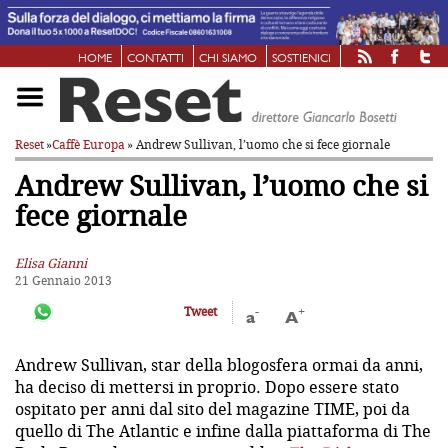
HOME
CONTATTI
CHI SIAMO
SOSTIENICI
Reset
»
Caffè Europa
» Andrew Sullivan, l’uomo che si fece giornale
Andrew Sullivan, l’uomo che si
fece giornale
Elisa Gianni
21 Gennaio 2013
-
+
Tweet
a
A
Andrew Sullivan, star della blogosfera ormai da anni,
ha deciso di mettersi in proprio. Dopo essere stato
ospitato per anni dal sito del magazine TIME, poi da
quello di The Atlantic e infine dalla piattaforma di The