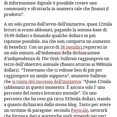
di informazione digitale è possibile creare una
community e sfruttarla in maniera tale che finanzi il
prodotto”.
A un solo giorno dall’avvio dell’iniziativa, quasi 12mila
lettori si erano abbonati, pagando la somma base di
19,99 dollari o donando qualche dollaro in più
(opzione possibile, ma che non comporta un aumento
di benefici). Con un picco di
36 membri
registrati in
un solo minuto, all’indomani della dichiarazione
d’indipendenza di
The Dish
, Sullivan raggiungeva un
terzo dell’obiettivo annuale (fissato attorno ai 900mila
dollari). “Temevamo che ci volesse ben di più per
raggiungere un simile supporto”, ammette Sullivan
che
si vanta del successo dell’iniziativa
: “Quasi 12mila
(
abbonati
) in questo momento. È ancora solo l’ uno
percento del nostro lettorato mensile”. Un uno
percento che ha reso già circa 333mila dollari, stando
a quanto dichiarato dallo stesso blog. Tanto per avere
un termine di paragone: secondo
Payscale
, network
che fornisce dati e statistiche sugli stipendi nei vari