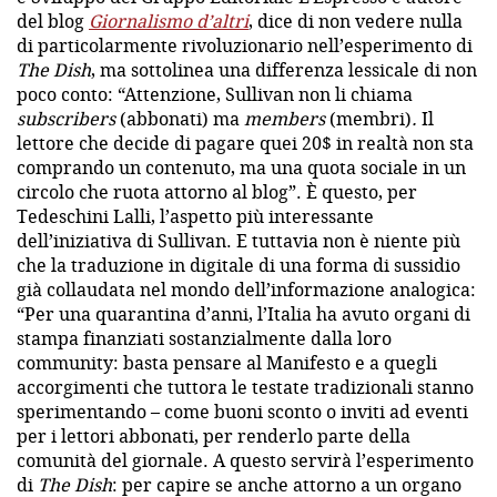
del blog
Giornalismo d’altri
, dice di non vedere nulla
di particolarmente rivoluzionario nell’esperimento di
The Dish
, ma sottolinea una differenza lessicale di non
poco conto: “Attenzione, Sullivan non li chiama
subscribers
(abbonati) ma
members
(membri)
.
Il
lettore che decide di pagare quei 20$ in realtà non sta
comprando un contenuto, ma una quota sociale in un
circolo che ruota attorno al blog”. È questo, per
Tedeschini Lalli, l’aspetto più interessante
dell’iniziativa di Sullivan. E tuttavia non è niente più
che la traduzione in digitale di una forma di sussidio
già collaudata nel mondo dell’informazione analogica:
“Per una quarantina d’anni, l’Italia ha avuto organi di
stampa finanziati sostanzialmente dalla loro
community: basta pensare al Manifesto e a quegli
accorgimenti che tuttora le testate tradizionali stanno
sperimentando – come buoni sconto o inviti ad eventi
per i lettori abbonati, per renderlo parte della
comunità del giornale. A questo servirà l’esperimento
di
The Dish
: per capire se anche attorno a un organo