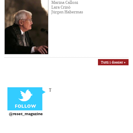
Marina Calloni
Lara Crinò
Jürgen Habermas
Tutti i dossier »
T
@reset_magazine