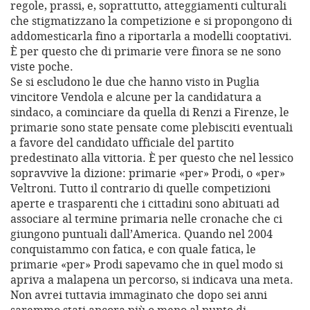
regole, prassi, e, soprattutto, atteggiamenti culturali
che stigmatizzano la competizione e si propongono di
addomesticarla fino a riportarla a modelli cooptativi.
È per questo che di primarie vere finora se ne sono
viste poche.
Se si escludono le due che hanno visto in Puglia
vincitore Vendola e alcune per la candidatura a
sindaco, a cominciare da quella di Renzi a Firenze, le
primarie sono state pensate come plebisciti eventuali
a favore del candidato ufficiale del partito
predestinato alla vittoria. È per questo che nel lessico
sopravvive la dizione: primarie «per» Prodi, o «per»
Veltroni. Tutto il contrario di quelle competizioni
aperte e trasparenti che i cittadini sono abituati ad
associare al termine primaria nelle cronache che ci
giungono puntuali dall’America. Quando nel 2004
conquistammo con fatica, e con quale fatica, le
primarie «per» Prodi sapevamo che in quel modo si
apriva a malapena un percorso, si indicava una meta.
Non avrei tuttavia immaginato che dopo sei anni