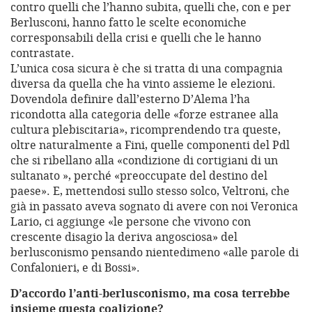
contro quelli che l’hanno subita, quelli che, con e per
Berlusconi, hanno fatto le scelte economiche
corresponsabili della crisi e quelli che le hanno
contrastate.
L’unica cosa sicura è che si tratta di una compagnia
diversa da quella che ha vinto assieme le elezioni.
Dovendola definire dall’esterno D’Alema l’ha
ricondotta alla categoria delle «forze estranee alla
cultura plebiscitaria», ricomprendendo tra queste,
oltre naturalmente a Fini, quelle componenti del Pdl
che si ribellano alla «condizione di cortigiani di un
sultanato », perché «preoccupate del destino del
paese». E, mettendosi sullo stesso solco, Veltroni, che
già in passato aveva sognato di avere con noi Veronica
Lario, ci aggiunge «le persone che vivono con
crescente disagio la deriva angosciosa» del
berlusconismo pensando nientedimeno «alle parole di
Confalonieri, e di Bossi».
D’accordo l’anti-berlusconismo, ma cosa terrebbe
insieme questa coalizione?