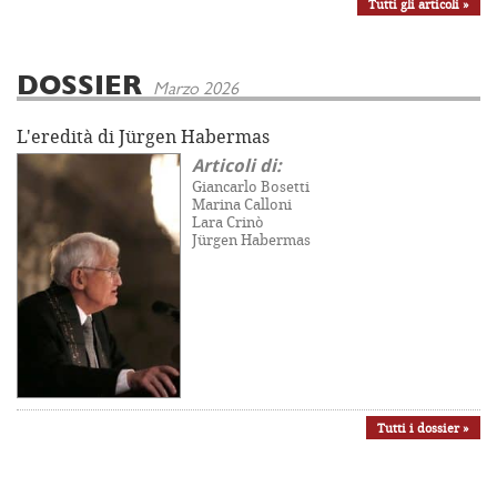
Tutti gli articoli »
DOSSIER
Marzo 2026
L'eredità di Jürgen Habermas
Articoli di:
Giancarlo Bosetti
Marina Calloni
Lara Crinò
Jürgen Habermas
Tutti i dossier »