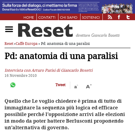
HOME
CONTATTI
CHI SIAMO
SOSTIENICI
Reset
»
Caffè Europa
» Pd: anatomia di una paralisi
Pd: anatomia di una paralisi
Intervista con Arturo Parisi di Giancarlo Bosetti
16 Novembre 2010
-
+
Tweet
a
A
Quello che Le voglio chiedere è prima di tutto di
immaginare la sequenza più logica ed efficace
possibile perché l’opposizione arrivi alle elezioni
in modo da poter battere Berlusconi proponendo
un’alternativa di governo.