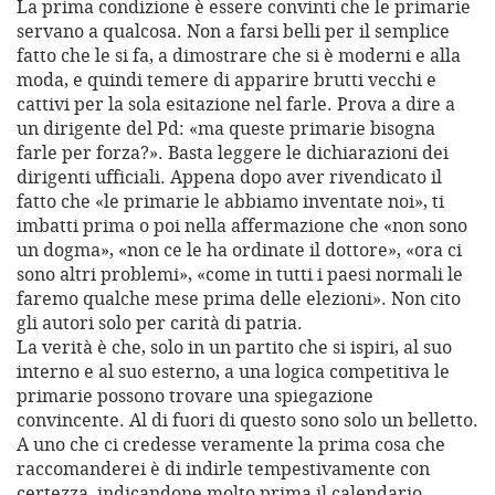
La prima condizione è essere convinti che le primarie
servano a qualcosa. Non a farsi belli per il semplice
fatto che le si fa, a dimostrare che si è moderni e alla
moda, e quindi temere di apparire brutti vecchi e
cattivi per la sola esitazione nel farle. Prova a dire a
un dirigente del Pd: «ma queste primarie bisogna
farle per forza?». Basta leggere le dichiarazioni dei
dirigenti ufficiali. Appena dopo aver rivendicato il
fatto che «le primarie le abbiamo inventate noi», ti
imbatti prima o poi nella affermazione che «non sono
un dogma», «non ce le ha ordinate il dottore», «ora ci
sono altri problemi», «come in tutti i paesi normali le
faremo qualche mese prima delle elezioni». Non cito
gli autori solo per carità di patria.
La verità è che, solo in un partito che si ispiri, al suo
interno e al suo esterno, a una logica competitiva le
primarie possono trovare una spiegazione
convincente. Al di fuori di questo sono solo un belletto.
A uno che ci credesse veramente la prima cosa che
raccomanderei è di indirle tempestivamente con
certezza, indicandone molto prima il calendario.