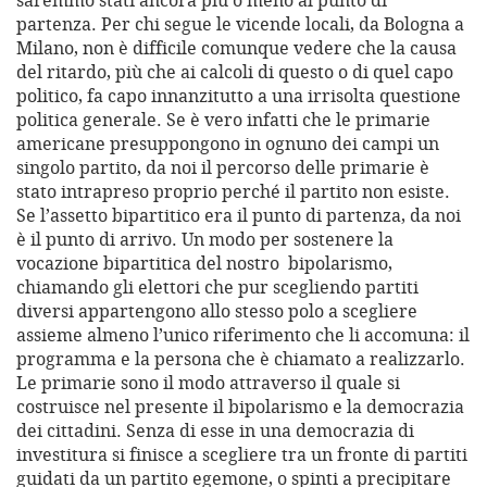
saremmo stati ancora più o meno al punto di
partenza. Per chi segue le vicende locali, da Bologna a
Milano, non è difficile comunque vedere che la causa
del ritardo, più che ai calcoli di questo o di quel capo
politico, fa capo innanzitutto a una irrisolta questione
politica generale. Se è vero infatti che le primarie
americane presuppongono in ognuno dei campi un
singolo partito, da noi il percorso delle primarie è
stato intrapreso proprio perché il partito non esiste.
Se l’assetto bipartitico era il punto di partenza, da noi
è il punto di arrivo. Un modo per sostenere la
vocazione bipartitica del nostro bipolarismo,
chiamando gli elettori che pur scegliendo partiti
diversi appartengono allo stesso polo a scegliere
assieme almeno l’unico riferimento che li accomuna: il
programma e la persona che è chiamato a realizzarlo.
Le primarie sono il modo attraverso il quale si
costruisce nel presente il bipolarismo e la democrazia
dei cittadini. Senza di esse in una democrazia di
investitura si finisce a scegliere tra un fronte di partiti
guidati da un partito egemone, o spinti a precipitare