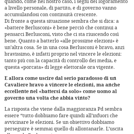
quando, come nel nostro caso, i segni del logoramento
a livello personale, di partito, e di governo vanno
accumulandosi con continuità crescente.
Di fronte a questa situazione sembra che si dica: a
«battere Berlusconi» è bene perciò che continui a
pensarci Berlusconi, visto che ci sta riuscendo così
bene. Quanto a batterlo «alle prossime elezioni» è
un’altra cosa. Se in una cosa Berlusconi è bravo, anzi
bravissimo, è infatti proprio nel vincere le elezioni:
tanto più con la capacità di controllo dei media, e
questa «porcata» di legge elettorale ora vigente.
E allora come uscire dal serio paradosso di un
Cavaliere bravo a vincere le elezioni, ma anche
eccellente nel «battersi da solo» come uomo al
governo una volta che abbia vinto?
La risposta che viene dalla maggioranza Pd sembra
essere “tutto dobbiamo fare quindi all’infuori che
avvicinare le elezioni. Se un obiettivo dobbiamo
perseguire è semmai quello di allontanarle. L’uscita