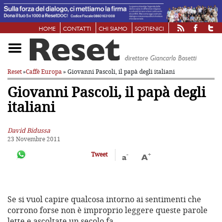
HOME
CONTATTI
CHI SIAMO
SOSTIENICI
Reset
»
Caffè Europa
» Giovanni Pascoli, il papà degli italiani
Giovanni Pascoli, il papà degli
italiani
David Bidussa
23 Novembre 2011
-
+
Tweet
a
A
Se si vuol capire qualcosa intorno ai sentimenti che
corrono forse non è improprio leggere queste parole
lette e ascoltate un secolo fa.