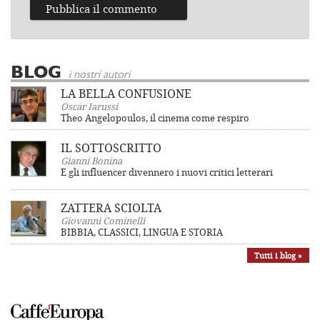
BLOG
i nostri autori
LA BELLA CONFUSIONE
Oscar Iarussi
Theo Angelopoulos, il cinema come respiro
IL SOTTOSCRITTO
Gianni Bonina
E gli influencer divennero i nuovi critici letterari
ZATTERA SCIOLTA
Giovanni Cominelli
BIBBIA, CLASSICI, LINGUA E STORIA
Tutti i blog »