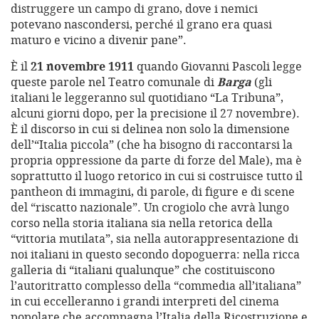
distruggere un campo di grano, dove i nemici
potevano nascondersi, perché il grano era quasi
maturo e vicino a divenir pane”.
È il
21 novembre 1911
quando Giovanni Pascoli legge
queste parole nel Teatro comunale di
Barga
(gli
italiani le leggeranno sul quotidiano “La Tribuna”,
alcuni giorni dopo, per la precisione il 27 novembre).
È il discorso in cui si delinea non solo la dimensione
dell’“Italia piccola” (che ha bisogno di raccontarsi la
propria oppressione da parte di forze del Male), ma è
soprattutto il luogo retorico in cui si costruisce tutto il
pantheon di immagini, di parole, di figure e di scene
del “riscatto nazionale”. Un crogiolo che avrà lungo
corso nella storia italiana sia nella retorica della
“vittoria mutilata”, sia nella autorappresentazione di
noi italiani in questo secondo dopoguerra: nella ricca
galleria di “italiani qualunque” che costituiscono
l’autoritratto complesso della “commedia all’italiana”
in cui eccelleranno i grandi interpreti del cinema
popolare che accompagna l’Italia della Ricostruzione e