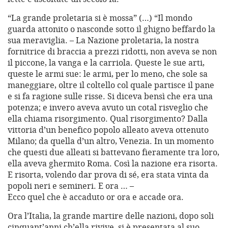
“La grande proletaria si è mossa” (…) “Il mondo
guarda attonito o nasconde sotto il ghigno beffardo la
sua meraviglia. – La Nazione proletaria, la nostra
fornitrice di braccia a prezzi ridotti, non aveva se non
il piccone, la vanga e la carriola. Queste le sue arti,
queste le armi sue: le armi, per lo meno, che sole sa
maneggiare, oltre il coltello col quale partisce il pane
e si fa ragione sulle risse. Si diceva bensì che era una
potenza; e invero aveva avuto un cotal risveglio che
ella chiama risorgimento. Qual risorgimento? Dalla
vittoria d’un benefico popolo alleato aveva ottenuto
Milano; da quella d’un altro, Venezia. In un momento
che questi due alleati si battevano fieramente tra loro,
ella aveva ghermito Roma. Così la nazione era risorta.
E risorta, volendo dar prova di sé, era stata vinta da
popoli neri e semineri. E ora … –
Ecco quel che è accaduto or ora e accade ora.
Ora l’Italia, la grande martire delle nazioni, dopo soli
cinquant’anni ch’ella rivive, si è presentata al suo