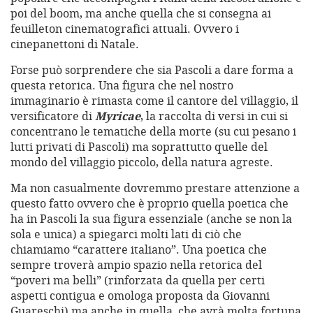
poi del boom, ma anche quella che si consegna ai
feuilleton cinematografici attuali. Ovvero i
cinepanettoni di Natale.
Forse può sorprendere che sia Pascoli a dare forma a
questa retorica. Una figura che nel nostro
immaginario è rimasta come il cantore del villaggio, il
versificatore di
Myricae
, la raccolta di versi in cui si
concentrano le tematiche della morte (su cui pesano i
lutti privati di Pascoli) ma soprattutto quelle del
mondo del villaggio piccolo, della natura agreste.
Ma non casualmente dovremmo prestare attenzione a
questo fatto ovvero che è proprio quella poetica che
ha in Pascoli la sua figura essenziale (anche se non la
sola e unica) a spiegarci molti lati di ciò che
chiamiamo “carattere italiano”. Una poetica che
sempre troverà ampio spazio nella retorica del
“poveri ma belli” (rinforzata da quella per certi
aspetti contigua e omologa proposta da Giovanni
Guareschi) ma anche in quella, che avrà molta fortuna