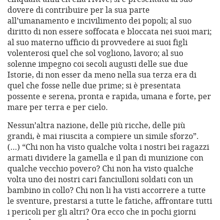
dovere di contribuire per la sua parte
all’umanamento e incivilimento dei popoli; al suo
diritto di non essere soffocata e bloccata nei suoi mari;
al suo materno ufficio di provvedere ai suoi figli
volenterosi quel che sol vogliono, lavoro; al suo
solenne impegno coi secoli augusti delle sue due
Istorie, di non esser da meno nella sua terza era di
quel che fosse nelle due prime; si è presentata
possente e serena, pronta e rapida, umana e forte, per
mare per terra e per cielo.
Nessun’altra nazione, delle più ricche, delle più
grandi, è mai riuscita a compiere un simile sforzo”.
(…) “Chi non ha visto qualche volta i nostri bei ragazzi
armati dividere la gamella e il pan di munizione con
qualche vecchio povero? Chi non ha visto qualche
volta uno dei nostri cari fanciulloni soldati con un
bambino in collo? Chi non li ha visti accorrere a tutte
le sventure, prestarsi a tutte le fatiche, affrontare tutti
i pericoli per gli altri? Ora ecco che in pochi giorni