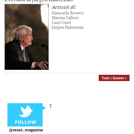
Articoli di:
Giancarlo Bosetti
Marina Calloni
Lara Crinò
Jürgen Habermas
Tutti i dossier »
T
@reset_magazine