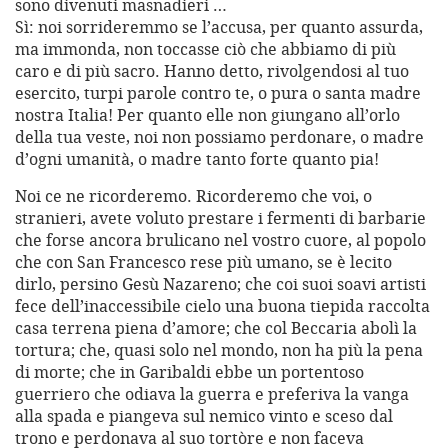
sono divenuti masnadieri …
Sì: noi sorrideremmo se l’accusa, per quanto assurda,
ma immonda, non toccasse ciò che abbiamo di più
caro e di più sacro. Hanno detto, rivolgendosi al tuo
esercito, turpi parole contro te, o pura o santa madre
nostra Italia! Per quanto elle non giungano all’orlo
della tua veste, noi non possiamo perdonare, o madre
d’ogni umanità, o madre tanto forte quanto pia!
Noi ce ne ricorderemo. Ricorderemo che voi, o
stranieri, avete voluto prestare i fermenti di barbarie
che forse ancora brulicano nel vostro cuore, al popolo
che con San Francesco rese più umano, se è lecito
dirlo, persino Gesù Nazareno; che coi suoi soavi artisti
fece dell’inaccessibile cielo una buona tiepida raccolta
casa terrena piena d’amore; che col Beccaria abolì la
tortura; che, quasi solo nel mondo, non ha più la pena
di morte; che in Garibaldi ebbe un portentoso
guerriero che odiava la guerra e preferiva la vanga
alla spada e piangeva sul nemico vinto e sceso dal
trono e perdonava al suo tortòre e non faceva