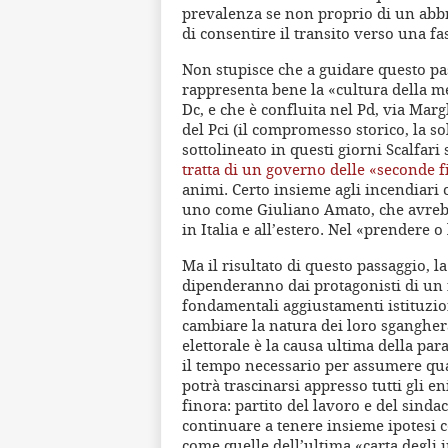
prevalenza se non proprio di un abb
di consentire il transito verso una f
Non stupisce che a guidare questo pa
rappresenta bene la «cultura della m
Dc, e che è confluita nel Pd, via Marg
del Pci (il compromesso storico, la 
sottolineato in questi giorni Scalfari
tratta di un governo delle «seconde f
animi. Certo insieme agli incendiari 
uno come Giuliano Amato, che avrebb
in Italia e all’estero. Nel «prendere o
Ma il risultato di questo passaggio,
dipenderanno dai protagonisti di un 
fondamentali aggiustamenti istituziona
cambiare la natura dei loro sgangherat
elettorale è la causa ultima della par
il tempo necessario per assumere qua
potrà trascinarsi appresso tutti gli e
finora: partito del lavoro e del sinda
continuare a tenere insieme ipotesi 
come quelle dell’ultima «carta degli i