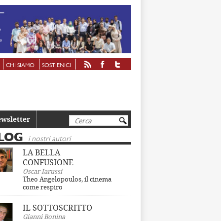
CHI SIAMO
SOSTIENICI
Cerca
wsletter
LOG
i nostri autori
LA BELLA
CONFUSIONE
Oscar Iarussi
Theo Angelopoulos, il cinema
come respiro
IL SOTTOSCRITTO
Gianni Bonina