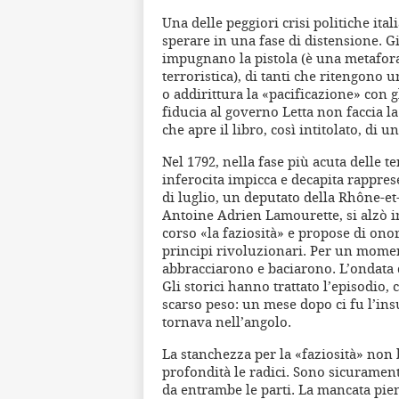
Una delle peggiori crisi politiche ita
sperare in una fase di distensione. Già
impugnano la pistola (è una metafora,
terroristica), di tanti che ritengono
o addirittura la «pacificazione» con g
fiducia al governo Letta non faccia l
che apre il libro, così intitolato, di
Nel 1792, nella fase più acuta delle t
inferocita impicca e decapita rapprese
di luglio, un deputato della Rhône-e
Antoine Adrien Lamourette, si alzò in
corso «la faziosità» e propose di onora
principi rivoluzionari. Per un momen
abbracciarono e baciarono. L’ondata di
Gli storici hanno trattato l’episodi
scarso peso: un mese dopo ci fu l’ins
tornava nell’angolo.
La stanchezza per la «faziosità» non 
profondità le radici. Sono sicurament
da entrambe le parti. La mancata pien