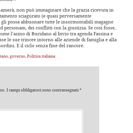
chiamerà, non può immaginare che la grazia ricevuta in
rtamento sciagurato (e quasi perversamente
o gli possa abbuonare tutte le insormontabili magagne
ad personam, dei conflitti con la giustizia. Se così fosse,
 come l’asino di Buridano al bivio tra agenda Fassina e
sse le sue trincee intorno alle aziende di famiglia e alla
rdini. E il ciclo senza fine del rancore.
itano
,
governo
,
Politica italiana
ato.
I campi obbligatori sono contrassegnati
*