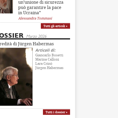
un’unione di sicurezza
può garantire la pace
in Ucraina”
Alessandra Tommasi
Tutti gli articoli »
OSSIER
Marzo 2026
eredità di Jürgen Habermas
Articoli di:
Giancarlo Bosetti
Marina Calloni
Lara Crinò
Jürgen Habermas
Tutti i dossier »