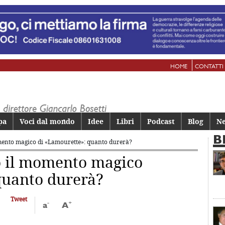
HOME
CONTATTI
pa
Voci dal mondo
Idee
Libri
Podcast
Blog
Ne
B
omento magico
di «Lamourette»: quanto durerà?
co il momento magico
quanto durerà?
Tweet
-
+
a
A