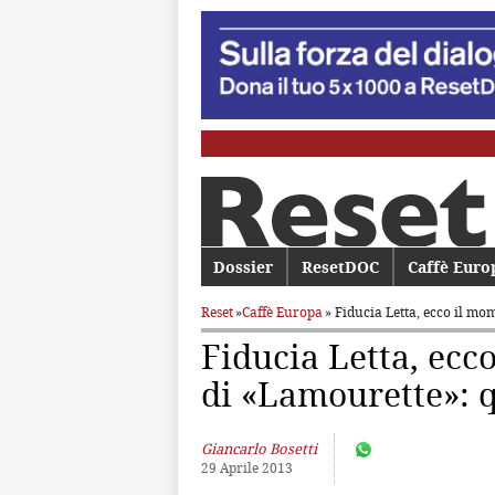
Menu principale
Dossier
Vai al contenuto principale
Vai al contenuto secondario
ResetDOC
Caffè Euro
Reset
»
Caffè Europa
» Fiducia Letta, ecco il m
Fiducia Letta, ec
di «Lamourette»: 
Giancarlo Bosetti
29 Aprile 2013