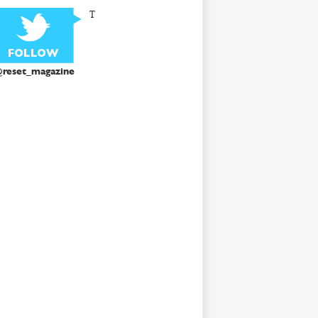
T
reset_magazine