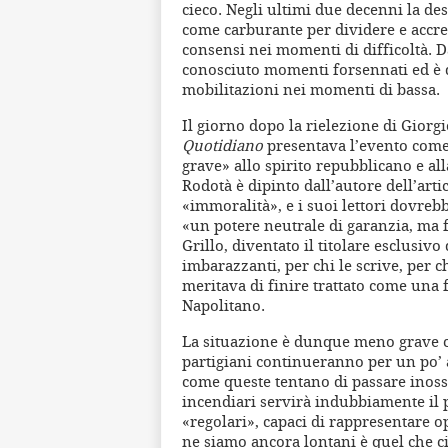
cieco. Negli ultimi due decenni la de
come carburante per dividere e accres
consensi nei momenti di difficoltà. Da
conosciuto momenti forsennati ed è d
mobilitazioni nei momenti di bassa.
Il giorno dopo la rielezione di Giorg
Quotidiano
presentava l’evento come
grave» allo spirito repubblicano e all
Rodotà è dipinto dall’autore dell’art
«immoralità», e i suoi lettori dovrebb
«un potere neutrale di garanzia, ma 
Grillo, diventato il titolare esclusivo
imbarazzanti, per chi le scrive, per 
meritava di finire trattato come una f
Napolitano.
La situazione è dunque meno grave ch
partigiani continueranno per un po’ 
come queste tentano di passare inoss
incendiari servirà indubbiamente il p
«regolari», capaci di rappresentare o
ne siamo ancora lontani è quel che c