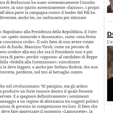
stra di Berlusconi ha usato sistematicamente l’insulto
cere, in uno spirito autenticamente «fazioso», i propri
ll’altra parte la campagna contro il leader del Pdl ha
iventata, anche lei, un carburante per attizzare
io Napolitano alla Presidenza della Repubblica, il
Fatto
D
 un «patto immorale e dissennato», come «una ferita
a «coscienza civile». Il solo fatto di non avere votato
L'
icolo di fondo, Maurizio Viroli, come un peccato di
ero credere alla tesi che ora il Presidente non è più
forza di parte» perché «opposta» al candidato di Beppe
 della «fedeltà alla Costituzione»: sciocchezze
chi le deve leggere, e anche per Stefano Rodotà, che non
reccetta, perdente, nel tiro al bersaglio contro
e nel rivoluzionario ’92 parigino, ma gli ardori
a produrre un forte rumore dentro il quale fesserie
ervate. E a spegnere definitivamente i sentimenti
assaggio a un regime di alternanza tra soggetti politici
pzioni di governo in competizione tra loro. Il fatto che
i deve fare apprezzare il momento «Lamourette», la