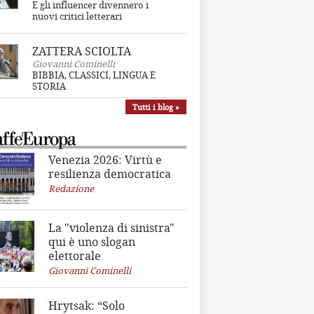
E gli influencer divennero i
nuovi critici letterari
ZATTERA SCIOLTA
Giovanni Cominelli
BIBBIA, CLASSICI, LINGUA E
STORIA
Tutti i blog »
Venezia 2026: Virtù e
resilienza democratica
Redazione
La "violenza di sinistra"
qui è uno slogan
elettorale
Giovanni Cominelli
Hrytsak: “Solo