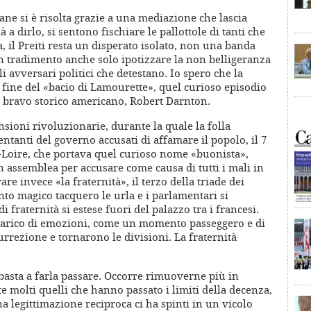
liane si è risolta grazie a una mediazione che lascia
 a dirlo, si sentono fischiare le pallottole di tanti che
 il Preiti resta un disperato isolato, non una banda
 un tradimento anche solo ipotizzare la non belligeranza
li avversari politici che detestano. Io spero che la
a fine del «bacio di Lamourette», quel curioso episodio
 un bravo storico americano, Robert Darnton.
ensioni rivoluzionarie, durante la quale la folla
ntanti del governo accusati di affamare il popolo, il 7
t-Loire, che portava quel curioso nome «buonista»,
 assemblea per accusare come causa di tutti i mali in
re invece «la fraternità», il terzo della triade dei
to magico tacquero le urla e i parlamentari si
 fraternità si estese fuori del palazzo tra i francesi.
o, carico di emozioni, come un momento passeggero e di
urrezione e tornarono le divisioni. La fraternità
basta a farla passare. Occorre rimuoverne più in
e molti quelli che hanno passato i limiti della decenza,
a legittimazione reciproca ci ha spinti in un vicolo