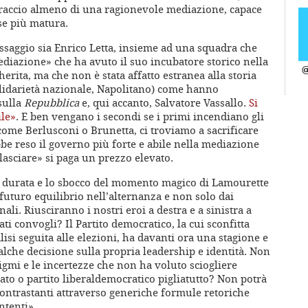
raccio almeno di una ragionevole mediazione, capace
ase più matura.
ssaggio sia Enrico Letta, insieme ad una squadra che
ediazione» che ha avuto il suo incubatore storico nella
@
herita, ma che non è stata affatto estranea alla storia
solidarietà nazionale, Napolitano) come hanno
 sulla
Repubblica
e, qui accanto, Salvatore Vassallo.
Si
ile»
. E ben vengano i secondi se i primi incendiano gli
come Berlusconi o Brunetta, ci troviamo a sacrificare
e reso il governo più forte e abile nella mediazione
 lasciare» si paga un prezzo elevato.
 la durata e lo sbocco del momento magico di Lamourette
futuro equilibrio nell’alternanza e non solo dai
li. Riusciranno i nostri eroi a destra e a sinistra a
i convogli? Il Partito democratico, la cui sconfitta
alisi seguita alle elezioni, ha davanti ora una stagione e
lche decisione sulla propria leadership e identità. Non
nigmi e le incertezze che non ha voluto sciogliere
cato o partito liberaldemocratico pigliatutto? Non potrà
contrastanti attraverso generiche formule retoriche
ntenti».