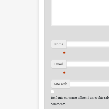
Nome
*
Email
*
Sito web
Do il mio consenso affinché un cookie salvi
commento.