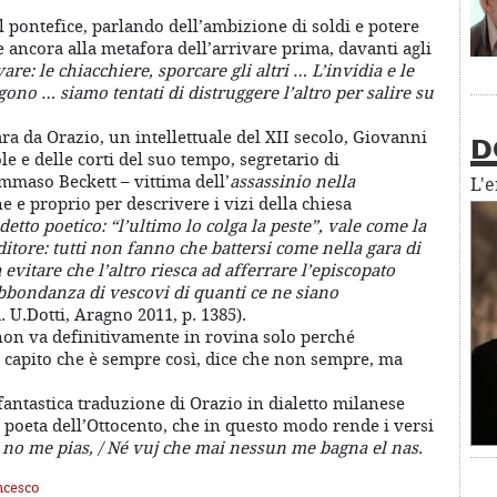
l pontefice, parlando dell’ambizione di soldi e potere
re ancora alla metafora dell’arrivare prima, davanti agli
e: le chiacchiere, sporcare gli altri … L’invidia e le
ono … siamo tentati di distruggere l’altro per salire su
ara da Orazio, un intellettuale del XII secolo, Giovanni
D
le e delle corti del suo tempo, segretario di
mmaso Beckett – vittima dell’
assassinio nella
L'
e e proprio per descrivere i vizi della chiesa
etto poetico: “l’ultimo lo colga la peste”, vale come la
ditore: tutti non fanno che battersi come nella gara di
vitare che l’altro riesca ad afferrare l’episcopato
abbondanza di vescovi di quanti ce ne siano
. U.Dotti, Aragno 2011, p. 1385).
 non va definitivamente in rovina solo perché
 capito che è sempre così, dice che non sempre, ma
antastica traduzione di Orazio in dialetto milanese
 poeta dell’Ottocento, che in questo modo rende i versi
no me pias, / Né vuj che mai nessun me bagna el nas
.
ncesco