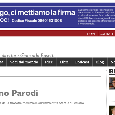
HOME
CONTATTI
pa
Voci dal mondo
Idee
Libri
Podcast
Blog
Ne
B
mo Parodi
a della filosofia medievale all'Università Statale di Milano.