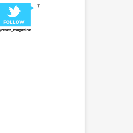
T
reset_magazine