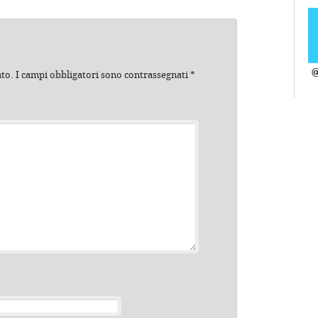
@
ato.
I campi obbligatori sono contrassegnati
*