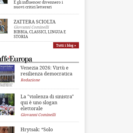
E gli influencer divennero i
nuovi critici letterari
ZATTERA SCIOLTA
Giovanni Cominelli
BIBBIA, CLASSICI, LINGUA E
STORIA
Tutti i blog »
Venezia 2026: Virtù e
resilienza democratica
Redazione
La "violenza di sinistra"
qui è uno slogan
elettorale
Giovanni Cominelli
Hrytsak: “Solo