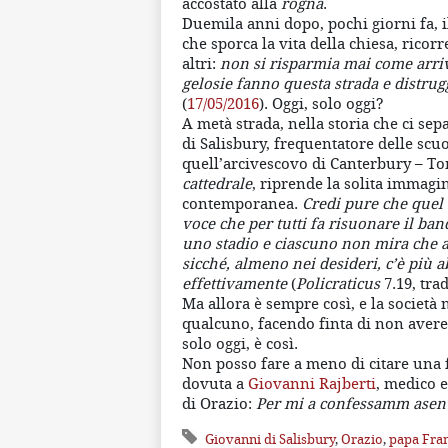
accostato alla
rogna
.
Duemila anni dopo, pochi giorni fa, i
che sporca la vita della chiesa, ricor
altri:
non si risparmia mai come arrivar
gelosie fanno questa strada e distrugg
(
17/05/2016
). Oggi, solo oggi?
A metà strada, nella storia che ci sep
di Salisbury, frequentatore delle scuo
quell’arcivescovo di Canterbury – To
cattedrale
, riprende la solita immagin
contemporanea.
Credi pure che quel d
voce che per tutti fa risuonare il ban
uno stadio e ciascuno non mira che a e
sicché, almeno nei desideri, c’è più 
effettivamente
(
Policraticus
7.19, trad
Ma allora è sempre così, e la società
qualcuno, facendo finta di non avere
solo oggi, è così.
Non posso fare a meno di citare una f
dovuta a
Giovanni Rajberti
, medico e
di Orazio:
Per mi a confessamm asen 
Giovanni di Salisbury
,
Orazio
,
papa Fra