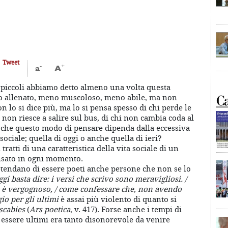
Tweet
-
+
a
A
 piccoli abbiamo detto almeno una volta questa
o allenato, meno muscoloso, meno abile, ma non
lo si dice più, ma lo si pensa spesso di chi perde le
i non riesce a salire sul bus, di chi non cambia coda al
e che questo modo di pensare dipenda dalla eccessiva
sociale; quella di oggi o anche quella di ieri?
ratti di una caratteristica della vita sociale di un
nsato in ogni momento.
tendano di essere poeti anche persone che non se lo
gi basta dire: i versi che scrivo sono meravigliosi. /
ro è vergognoso, / come confessare che, non avendo
io per gli ultimi
è assai più violento di quanto si
scabies
(
Ars poetica
, v. 417). Forse anche i tempi di
essere ultimi era tanto disonorevole da venire