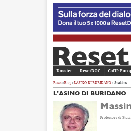
Menu principale
Dossier
Vai al contenuto principale
Vai al contenuto secondario
ResetDOC
Caffè Euro
Reset
»
Blog
»
L'ASINO DI BURIDANO
» Scabies
L'ASINO DI BURIDANO
Massi
Professore di Stori