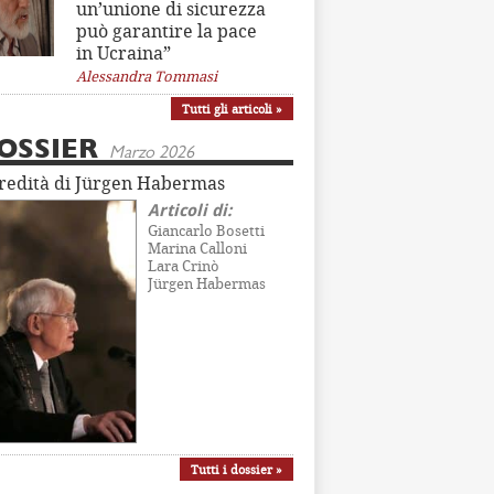
un’unione di sicurezza
può garantire la pace
in Ucraina”
Alessandra Tommasi
Tutti gli articoli »
OSSIER
Marzo 2026
eredità di Jürgen Habermas
Articoli di:
Giancarlo Bosetti
Marina Calloni
Lara Crinò
Jürgen Habermas
Tutti i dossier »