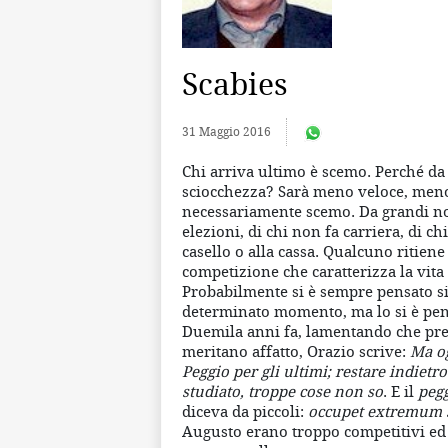
Scabies
31 Maggio 2016
Chi arriva ultimo è scemo. Perché da
sciocchezza? Sarà meno veloce, men
necessariamente scemo. Da grandi non 
elezioni, di chi non fa carriera, di ch
casello o alla cassa. Qualcuno ritien
competizione che caratterizza la vita 
Probabilmente si è sempre pensato si t
determinato momento, ma lo si è pe
Duemila anni fa, lamentando che pre
meritano affatto, Orazio scrive:
Ma og
Peggio per gli ultimi; restare indiet
studiato, troppe cose non so
. E il
pegg
diceva da piccoli:
occupet extremum 
Augusto erano troppo competitivi ed 