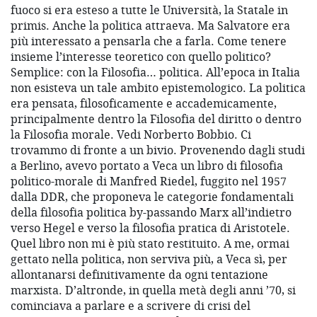
fuoco si era esteso a tutte le Università, la Statale in
primis. Anche la politica attraeva. Ma Salvatore era
più interessato a pensarla che a farla. Come tenere
insieme l’interesse teoretico con quello politico?
Semplice: con la Filosofia… politica. All’epoca in Italia
non esisteva un tale ambito epistemologico. La politica
era pensata, filosoficamente e accademicamente,
principalmente dentro la Filosofia del diritto o dentro
la Filosofia morale. Vedi Norberto Bobbio. Ci
trovammo di fronte a un bivio. Provenendo dagli studi
a Berlino, avevo portato a Veca un libro di filosofia
politico-morale di Manfred Riedel, fuggito nel 1957
dalla DDR, che proponeva le categorie fondamentali
della filosofia politica by-passando Marx all’indietro
verso Hegel e verso la filosofia pratica di Aristotele.
Quel libro non mi è più stato restituito. A me, ormai
gettato nella politica, non serviva più, a Veca sì, per
allontanarsi definitivamente da ogni tentazione
marxista. D’altronde, in quella metà degli anni ’70, si
cominciava a parlare e a scrivere di crisi del