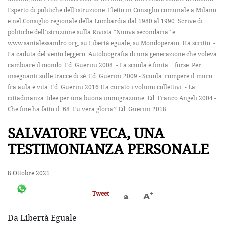
Esperto di politiche dell’istruzione. Eletto in Consiglio comunale a Milano
e nel Consiglio regionale della Lombardia dal 1980 al 1990. Scrive di
politiche dell’istruzione sulla Rivista “Nuova secondaria” e
www.santalessandro.org, su Libertà eguale, su Mondoperaio. Ha scritto: -
La caduta del vento leggero. Autobiografia di una generazione che voleva
cambiare il mondo. Ed. Guerini 2008. - La scuola è finita… forse. Per
insegnanti sulle tracce di sé. Ed. Guerini 2009 - Scuola: rompere il muro
fra aula e vita. Ed. Guerini 2016 Ha curato i volumi collettivi: - La
cittadinanza. Idee per una buona immigrazione. Ed. Franco Angeli 2004 -
Che fine ha fatto il ’68. Fu vera gloria? Ed. Guerini 2018
SALVATORE VECA, UNA
TESTIMONIANZA PERSONALE
8 Ottobre 2021
-
+
Tweet
a
A
Da Libertà Eguale