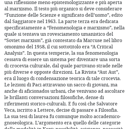
una riflessione meno epistemologizzante e più aperta
al marxismo. Il testo più organico si deve considerare
“Funzione delle Scienze e significato dell’uomo”, edito
dal Saggiatore nel 1963. La parte terza era dedicata
specificatamente a “Fenomenologia e marxismo”, nella
quale si tentava un rovesciamento umanistico del
“Soviet marxism”, già contestato da Marcuse nel libro
omonimo del 1958, il cui sottotitolo era “A Critical
Analysis”. In questa temperie, la sua fenomenologia
cessava di essere un sistema per diventare una sorta
di crocevia culturale, dal quale partivano strade nelle
più diverse e opposte direzioni. La Rivista “Aut Aut”,
era il luogo di condensazione teorica di tale crocevia.
Le lezioni di Paci attiravano un sacco di giovani, ma
anche di aficionados urbani, che venivano ad ascoltare
le brillanti conversazioni filosofiche, dense di
riferimenti storico-culturali. E fu così che Salvatore
Veca, iscritto a Lettere, decise di passare a Filosofia.
La sua tesi di laurea fu comunque molto accademico-
gnoseologica. L’argomento era quello delle categorie