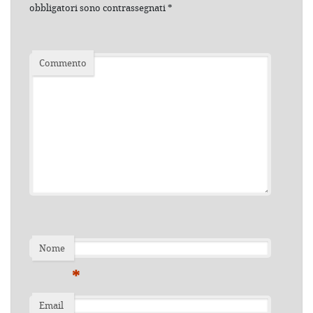
obbligatori sono contrassegnati
*
Commento
Nome
*
Email