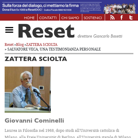
HOME
CONTATTI
CHI SIAMO
SOSTIENICI
Reset
»
Blog
»
ZATTERA SCIOLTA
» SALVATORE VECA, UNA TESTIMONIANZA PERSONALE
ZATTERA SCIOLTA
Giovanni Cominelli
Laurea in Filosofia nel 1968, dopo studi all'Università cattolica di
Milano, alla Freie Universität di Berlino, all'Università statale di Milano.