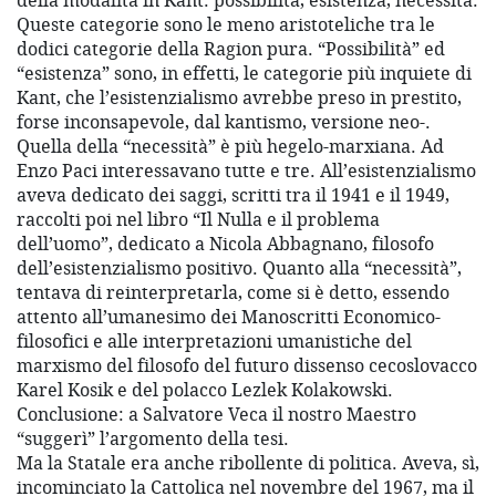
della modalità in Kant: possibilità, esistenza, necessità.
Queste categorie sono le meno aristoteliche tra le
dodici categorie della Ragion pura. “Possibilità” ed
“esistenza” sono, in effetti, le categorie più inquiete di
Kant, che l’esistenzialismo avrebbe preso in prestito,
forse inconsapevole, dal kantismo, versione neo-.
Quella della “necessità” è più hegelo-marxiana. Ad
Enzo Paci interessavano tutte e tre. All’esistenzialismo
aveva dedicato dei saggi, scritti tra il 1941 e il 1949,
raccolti poi nel libro “Il Nulla e il problema
dell’uomo”, dedicato a Nicola Abbagnano, filosofo
dell’esistenzialismo positivo. Quanto alla “necessità”,
tentava di reinterpretarla, come si è detto, essendo
attento all’umanesimo dei Manoscritti Economico-
filosofici e alle interpretazioni umanistiche del
marxismo del filosofo del futuro dissenso cecoslovacco
Karel Kosik e del polacco Lezlek Kolakowski.
Conclusione: a Salvatore Veca il nostro Maestro
“suggerì” l’argomento della tesi.
Ma la Statale era anche ribollente di politica. Aveva, sì,
incominciato la Cattolica nel novembre del 1967, ma il