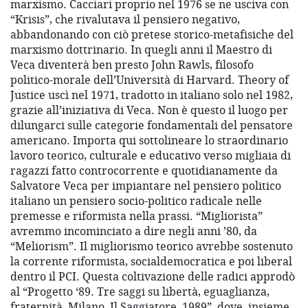
marxismo. Cacciari proprio nel 1976 se ne usciva con
“Krisis”, che rivalutava il pensiero negativo,
abbandonando con ciò pretese storico-metafisiche del
marxismo dottrinario. In quegli anni il Maestro di
Veca diventerà ben presto John Rawls, filosofo
politico-morale dell’Università di Harvard. Theory of
Justice uscì nel 1971, tradotto in italiano solo nel 1982,
grazie all’iniziativa di Veca. Non è questo il luogo per
dilungarci sulle categorie fondamentali del pensatore
americano. Importa qui sottolineare lo straordinario
lavoro teorico, culturale e educativo verso migliaia di
ragazzi fatto controcorrente e quotidianamente da
Salvatore Veca per impiantare nel pensiero politico
italiano un pensiero socio-politico radicale nelle
premesse e riformista nella prassi. “Migliorista”
avremmo incominciato a dire negli anni ’80, da
“Meliorism”. Il migliorismo teorico avrebbe sostenuto
la corrente riformista, socialdemocratica e poi liberal
dentro il PCI. Questa coltivazione delle radici approdò
al “Progetto ‘89. Tre saggi su libertà, eguaglianza,
fraternità, Milano, Il Saggiatore, 1989”, dove, insieme