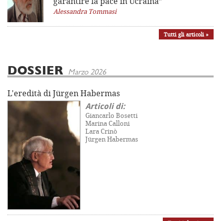
garantire la pace in Ucraina”
Alessandra Tommasi
Tutti gli articoli »
DOSSIER
Marzo 2026
L'eredità di Jürgen Habermas
Articoli di:
Giancarlo Bosetti
Marina Calloni
Lara Crinò
Jürgen Habermas