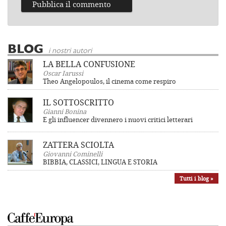
BLOG
i nostri autori
LA BELLA CONFUSIONE
Oscar Iarussi
Theo Angelopoulos, il cinema come respiro
IL SOTTOSCRITTO
Gianni Bonina
E gli influencer divennero i nuovi critici letterari
ZATTERA SCIOLTA
Giovanni Cominelli
BIBBIA, CLASSICI, LINGUA E STORIA
Tutti i blog »