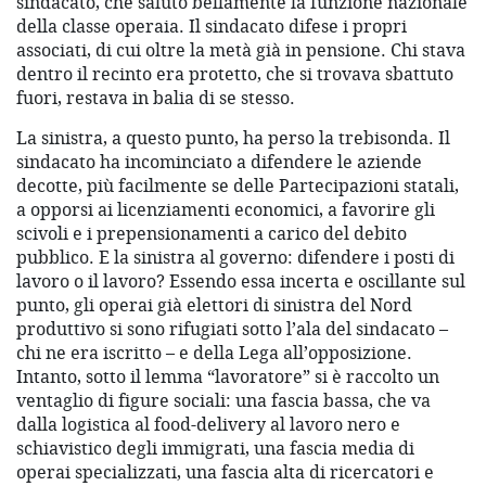
sindacato, che salutò bellamente la funzione nazionale
della classe operaia. Il sindacato difese i propri
associati, di cui oltre la metà già in pensione. Chi stava
dentro il recinto era protetto, che si trovava sbattuto
fuori, restava in balia di se stesso.
La sinistra, a questo punto, ha perso la trebisonda. Il
sindacato ha incominciato a difendere le aziende
decotte, più facilmente se delle Partecipazioni statali,
a opporsi ai licenziamenti economici, a favorire gli
scivoli e i prepensionamenti a carico del debito
pubblico. E la sinistra al governo: difendere i posti di
lavoro o il lavoro? Essendo essa incerta e oscillante sul
punto, gli operai già elettori di sinistra del Nord
produttivo si sono rifugiati sotto l’ala del sindacato –
chi ne era iscritto – e della Lega all’opposizione.
Intanto, sotto il lemma “lavoratore” si è raccolto un
ventaglio di figure sociali: una fascia bassa, che va
dalla logistica al food-delivery al lavoro nero e
schiavistico degli immigrati, una fascia media di
operai specializzati, una fascia alta di ricercatori e