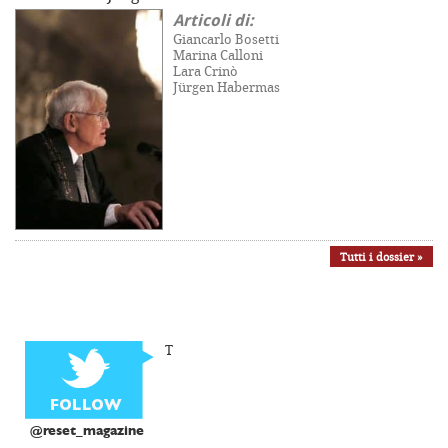
Articoli di:
Giancarlo Bosetti
Marina Calloni
Lara Crinò
Jürgen Habermas
Tutti i dossier »
T
@reset_magazine