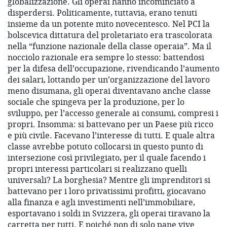
globalizzazione. Gli operai hanno incominciato a
disperdersi. Politicamente, tuttavia, erano tenuti
insieme da un potente mito novecentesco. Nel PCI la
bolscevica dittatura del proletariato era trascolorata
nella “funzione nazionale della classe operaia”. Ma il
nocciolo razionale era sempre lo stesso: battendosi
per la difesa dell’occupazione, rivendicando l’aumento
dei salari, lottando per un’organizzazione del lavoro
meno disumana, gli operai diventavano anche classe
sociale che spingeva per la produzione, per lo
sviluppo, per l’accesso generale ai consumi, compresi i
propri. Insomma: si battevano per un Paese più ricco
e più civile. Facevano l’interesse di tutti. E quale altra
classe avrebbe potuto collocarsi in questo punto di
intersezione così privilegiato, per il quale facendo i
propri interessi particolari si realizzano quelli
universali? La borghesia? Mentre gli imprenditori si
battevano per i loro privatissimi profitti, giocavano
alla finanza e agli investimenti nell’immobiliare,
esportavano i soldi in Svizzera, gli operai tiravano la
carretta per tutti. E poiché non di solo pane vive