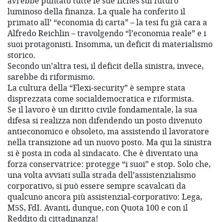
avrebbe puntato tutte le sue fiches sul futuro
luminoso della finanza. La quale ha conferito il
primato all’ “economia di carta” – la tesi fu già cara a
Alfredo Reichlin – travolgendo “l’economia reale” e i
suoi protagonisti. Insomma, un deficit di materialismo
storico.
Secondo un’altra tesi, il deficit della sinistra, invece,
sarebbe di riformismo.
La cultura della “Flexi-security” è sempre stata
disprezzata come socialdemocratica e riformista.
Se il lavoro è un diritto civile fondamentale, la sua
difesa si realizza non difendendo un posto divenuto
antieconomico e obsoleto, ma assistendo il lavoratore
nella transizione ad un nuovo posto. Ma qui la sinistra
si è posta in coda al sindacato. Che è diventato una
forza conservatrice: protegge “i suoi” e stop. Solo che,
una volta avviati sulla strada dell’assistenzialismo
corporativo, si può essere sempre scavalcati da
qualcuno ancora più assistenzial-corporativo: Lega,
M5S, FdI. Avanti, dunque, con Quota 100 e con il
Reddito di cittadinanza!