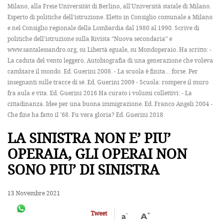
Milano, alla Freie Universität di Berlino, all'Università statale di Milano.
Esperto di politiche dell’istruzione. Eletto in Consiglio comunale a Milano
e nel Consiglio regionale della Lombardia dal 1980 al 1990. Scrive di
politiche dell’istruzione sulla Rivista “Nuova secondaria” e
www.santalessandro.org, su Libertà eguale, su Mondoperaio. Ha scritto: -
La caduta del vento leggero. Autobiografia di una generazione che voleva
cambiare il mondo. Ed. Guerini 2008. - La scuola è finita… forse. Per
insegnanti sulle tracce di sé. Ed. Guerini 2009 - Scuola: rompere il muro
fra aula e vita. Ed. Guerini 2016 Ha curato i volumi collettivi: - La
cittadinanza. Idee per una buona immigrazione. Ed. Franco Angeli 2004 -
Che fine ha fatto il ’68. Fu vera gloria? Ed. Guerini 2018
LA SINISTRA NON E’ PIU’
OPERAIA, GLI OPERAI NON
SONO PIU’ DI SINISTRA
13 Novembre 2021
-
+
Tweet
a
A