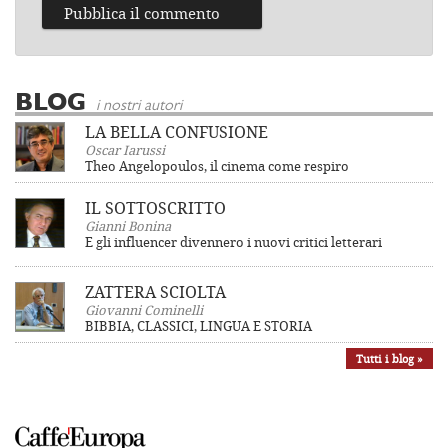
BLOG
i nostri autori
LA BELLA CONFUSIONE
Oscar Iarussi
Theo Angelopoulos, il cinema come respiro
IL SOTTOSCRITTO
Gianni Bonina
E gli influencer divennero i nuovi critici letterari
ZATTERA SCIOLTA
Giovanni Cominelli
BIBBIA, CLASSICI, LINGUA E STORIA
Tutti i blog »