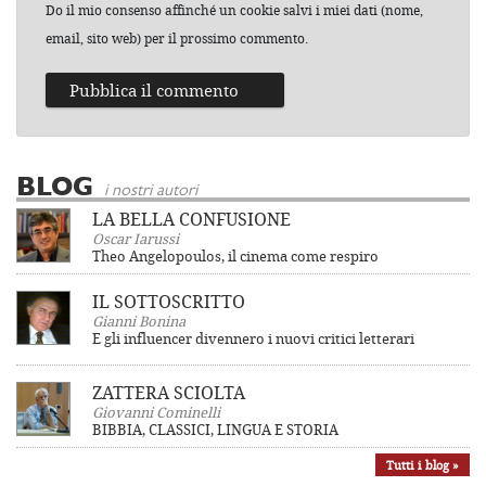
Do il mio consenso affinché un cookie salvi i miei dati (nome,
email, sito web) per il prossimo commento.
BLOG
i nostri autori
LA BELLA CONFUSIONE
Oscar Iarussi
Theo Angelopoulos, il cinema come respiro
IL SOTTOSCRITTO
Gianni Bonina
E gli influencer divennero i nuovi critici letterari
ZATTERA SCIOLTA
Giovanni Cominelli
BIBBIA, CLASSICI, LINGUA E STORIA
Tutti i blog »