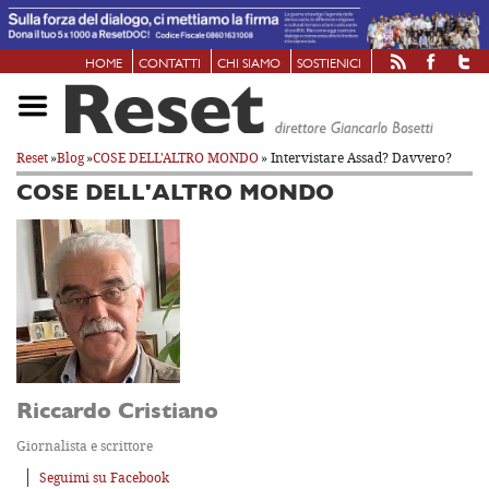
HOME
CONTATTI
CHI SIAMO
SOSTIENICI
Reset
»
Blog
»
COSE DELL'ALTRO MONDO
» Intervistare Assad? Davvero?
COSE DELL'ALTRO MONDO
Riccardo Cristiano
Giornalista e scrittore
Seguimi su Facebook