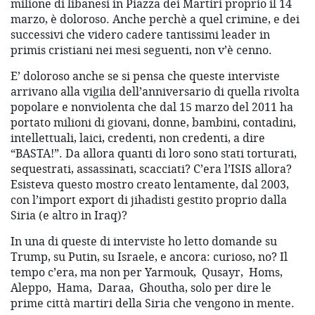
milione di libanesi in Piazza dei Martiri proprio il 14
marzo, è doloroso. Anche perchè a quel crimine, e dei
successivi che videro cadere tantissimi leader in
primis cristiani nei mesi seguenti, non v’è cenno.
E’ doloroso anche se si pensa che queste interviste
arrivano alla vigilia dell’anniversario di quella rivolta
popolare e nonviolenta che dal 15 marzo del 2011 ha
portato milioni di giovani, donne, bambini, contadini,
intellettuali, laici, credenti, non credenti, a dire
“BASTA!”. Da allora quanti di loro sono stati torturati,
sequestrati, assassinati, scacciati? C’era l’ISIS allora?
Esisteva questo mostro creato lentamente, dal 2003,
con l’import export di jihadisti gestito proprio dalla
Siria (e altro in Iraq)?
In una di queste di interviste ho letto domande su
Trump, su Putin, su Israele, e ancora: curioso, no? Il
tempo c’era, ma non per Yarmouk, Qusayr, Homs,
Aleppo, Hama, Daraa, Ghoutha, solo per dire le
prime città martiri della Siria che vengono in mente.