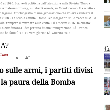
 al 1990. Scrive di politiche dell’istruzione sulla Rivista “Nuova
santalessandro.org, su Libertà eguale, su Mondoperaio. Ha scritto: -
o leggero. Autobiografia di una generazione che voleva cambiare il
2008. - La scuola è finita… forse. Per insegnanti sulle tracce di sé. Ed.
ola: rompere il muro fra aula e vita. Ed. Guerini 2016 Ha curato i
 - La cittadinanza. Idee per una buona immigrazione. Ed. Franco
ine ha fatto il ’68. Fu vera gloria? Ed. Guerini 2018
NA?
Tweet
-
+
a
A
o sulle armi, i partiti divisi
 la paura della Bomba