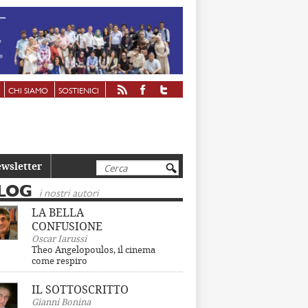
CHI SIAMO
SOSTIENICI
Cerca
wsletter
LOG
i nostri autori
LA BELLA
CONFUSIONE
Oscar Iarussi
Theo Angelopoulos, il cinema
come respiro
IL SOTTOSCRITTO
Gianni Bonina