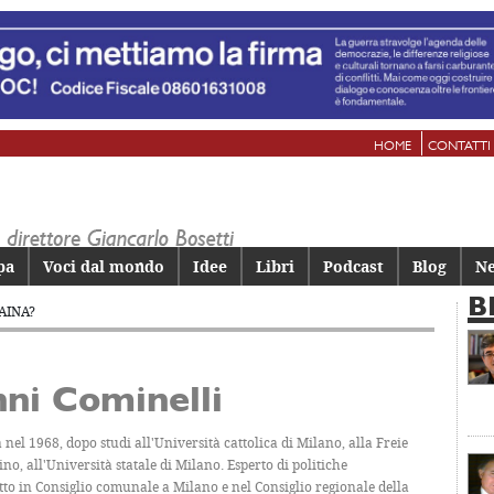
HOME
CONTATTI
pa
Voci dal mondo
Idee
Libri
Podcast
Blog
Ne
B
AINA?
ni Cominelli
 nel 1968, dopo studi all'Università cattolica di Milano, alla Freie
ino, all'Università statale di Milano. Esperto di politiche
etto in Consiglio comunale a Milano e nel Consiglio regionale della