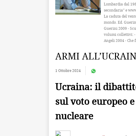
Lombardia dal 1980
secondaria” e www.
La caduta del vent
mondo. Ed. Guerini 
Guerini 2009 - Scu
volumi collettivi:
Angeli 2004 - Che f
ARMI ALL’UCRAI
1 Ottobre 2024
Ucraina: il dibattit
sul voto europeo e
nucleare