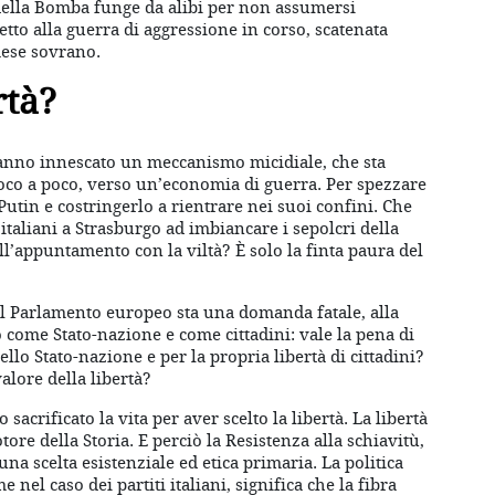
 della Bomba funge da alibi per non assumersi
etto alla guerra di aggressione in corso, scatenata
aese sovrano.
rtà?
 hanno innescato un meccanismo micidiale, che sta
poco a poco, verso un’economia di guerra. Per spezzare
Putin e costringerlo a rientrare nei suoi confini. Che
 italiani a Strasburgo ad imbiancare i sepolcri della
all’appuntamento con la viltà? È solo la finta paura del
nel Parlamento europeo sta una domanda fatale, alla
 come Stato-nazione e come cittadini: vale la pena di
lo Stato-nazione e per la propria libertà di cittadini?
valore della libertà?
sacrificato la vita per aver scelto la libertà. La libertà
tore della Storia. E perciò la Resistenza alla schiavitù,
una scelta esistenziale ed etica primaria. La politica
nel caso dei partiti italiani, significa che la fibra