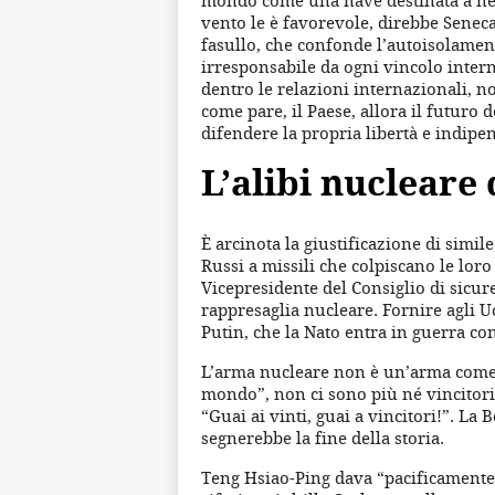
mondo come una nave destinata a nes
vento le è favorevole, direbbe Seneca
fasullo, che confonde l’autoisolamen
irresponsabile da ogni vincolo inter
dentro le relazioni internazionali, n
come pare, il Paese, allora il futuro 
difendere la propria libertà e indipe
L’alibi nucleare 
È arcinota la giustificazione di simil
Russi a missili che colpiscano le lor
Vicepresidente del Consiglio di sicure
rappresaglia nucleare. Fornire agli U
Putin, che la Nato entra in guerra con
L’arma nucleare non è un’arma come le
mondo”, non ci sono più né vincitori 
“Guai ai vinti, guai a vincitori!”. L
segnerebbe la fine della storia.
Teng Hsiao-Ping dava “pacificamente” 