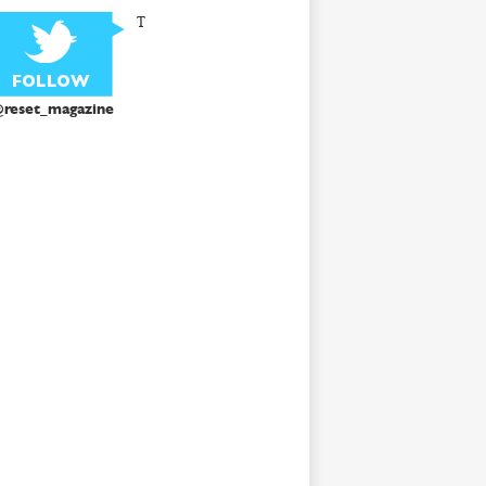
T
reset_magazine