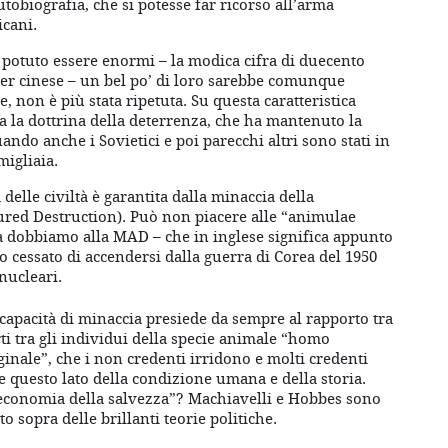
utobiografia, che si potesse far ricorso all’arma
icani.
 potuto essere enormi – la modica cifra di duecento
der cinese – un bel po’ di loro sarebbe comunque
 non è più stata ripetuta. Su questa caratteristica
ta la dottrina della deterrenza, che ha mantenuto la
ndo anche i Sovietici e poi parecchi altri sono stati in
igliaia.
elle civiltà è garantita dalla minaccia della
ured Destruction). Può non piacere alle “animulae
a dobbiamo alla MAD – che in inglese significa appunto
o cessato di accendersi dalla guerra di Corea del 1950
nucleari.
a capacità di minaccia presiede da sempre al rapporto tra
orti tra gli individui della specie animale “homo
ginale”, che i non credenti irridono e molti credenti
 questo lato della condizione umana e della storia.
’economia della salvezza”? Machiavelli e Hobbes sono
 sopra delle brillanti teorie politiche.