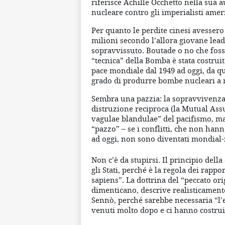
riferisce Achille Occhetto nella sua a
nucleare contro gli imperialisti amer
Per quanto le perdite cinesi avessero
milioni secondo l’allora giovane lea
sopravvissuto. Boutade o no che fosse,
“tecnica” della Bomba è stata costrui
pace mondiale dal 1949 ad oggi, da qua
grado di produrre bombe nucleari a m
Sembra una pazzia: la sopravvivenza d
distruzione reciproca (la Mutual Ass
vagulae blandulae” del pacifismo, m
“pazzo” – se i conflitti, che non hann
ad oggi, non sono diventati mondial-
Non c’è da stupirsi. Il principio dell
gli Stati, perché è la regola dei rapp
sapiens”. La dottrina del “peccato ori
dimenticano, descrive realisticamente
Sennò, perché sarebbe necessaria “l
venuti molto dopo e ci hanno costruito