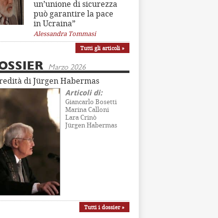
un’unione di sicurezza
può garantire la pace
in Ucraina”
Alessandra Tommasi
Tutti gli articoli »
OSSIER
Marzo 2026
eredità di Jürgen Habermas
Articoli di:
Giancarlo Bosetti
Marina Calloni
Lara Crinò
Jürgen Habermas
Tutti i dossier »