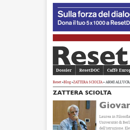
Menu principale
Dossier
Vai al contenuto principale
Vai al contenuto secondario
ResetDOC
Caffè Euro
Reset
»
Blog
»
ZATTERA SCIOLTA
» ARMI ALL’UCR
ZATTERA SCIOLTA
Giovan
Laurea in Filosofia
Universität di Berl
dell’istruzione. El