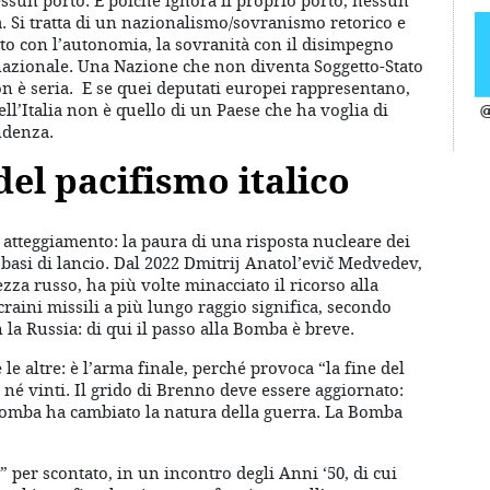
sun porto. E poiché ignora il proprio porto, nessun
. Si tratta di un nazionalismo/sovranismo retorico e
to con l’autonomia, la sovranità con il disimpegno
nazionale. Una Nazione che non diventa Soggetto-Stato
on è seria. E se quei deputati europei rappresentano,
dell’Italia non è quello di un Paese che ha voglia di
@
ndenza.
del pacifismo italico
e atteggiamento: la paura di una risposta nucleare dei
o basi di lancio. Dal 2022 Dmitrij Anatol’evič Medvedev,
zza russo, ha più volte minacciato il ricorso alla
craini missili a più lungo raggio significa, secondo
 la Russia: di qui il passo alla Bomba è breve.
 altre: è l’arma finale, perché provoca “la fine del
né vinti. Il grido di Brenno deve essere aggiornato:
a Bomba ha cambiato la natura della guerra. La Bomba
per scontato, in un incontro degli Anni ‘50, di cui