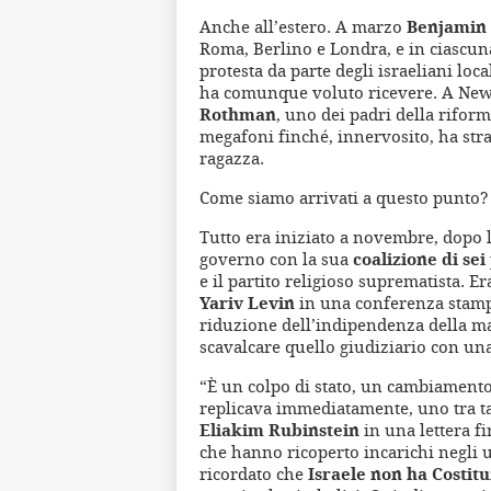
Anche all’estero. A marzo
Benjamin
Roma, Berlino e Londra, e in ciascuna
protesta da parte degli israeliani loc
ha comunque voluto ricevere. A New
Rothman
, uno dei padri della rifor
megafoni finché, innervosito, ha stra
ragazza.
Come siamo arrivati a questo punto?
Tutto era iniziato a novembre, dopo 
governo con la sua
coalizione di sei 
e il partito religioso suprematista. Er
Yariv Levin
in una conferenza stam
riduzione dell’indipendenza della mag
scavalcare quello giudiziario con una
“È un colpo di stato, un cambiamento 
replicava immediatamente, uno tra ta
Eliakim Rubinstein
in una lettera fi
che hanno ricoperto incarichi negli ul
ricordato che
Israele non ha Costit