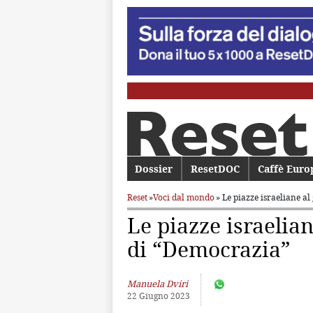
Menu principale
Dossier
Vai al contenuto principale
Vai al contenuto secondario
ResetDOC
Caffè Euro
Reset
»
Voci dal mondo
» Le piazze israeliane al
Le piazze israelian
di “Democrazia”
Manuela Dviri
22 Giugno 2023