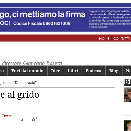
HOME
CONTATTI
pa
Voci dal mondo
Idee
Libri
Podcast
Blog
Ne
B
 grido
di “Democrazia”
e al grido
Tweet
-
+
a
A