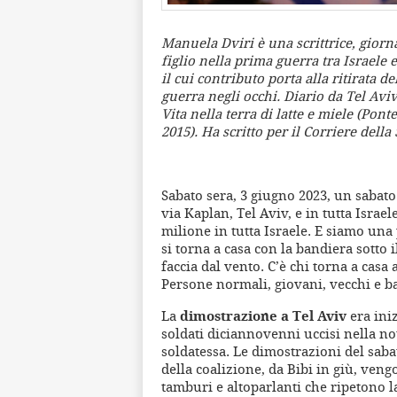
Manuela Dviri è una scrittrice, giornal
figlio nella prima guerra tra Israele
il cui contributo porta alla ritirata de
guerra negli occhi. Diario da Tel Aviv
Vita nella terra di latte e miele (Po
2015). Ha scritto per il Corriere dell
Sabato sera, 3 giugno 2023, un saba
via Kaplan, Tel Aviv, e in tutta Israe
milione in tutta Israele. E siamo un
si torna a casa con la bandiera sotto 
faccia dal vento. C’è chi torna a casa 
Persone normali, giovani, vecchi e b
La
dimostrazione a Tel Aviv
era iniz
soldati diciannovenni uccisi nella no
soldatessa. Le dimostrazioni del saba
della coalizione, da Bibi in giù, ven
tamburi e altoparlanti che ripetono l