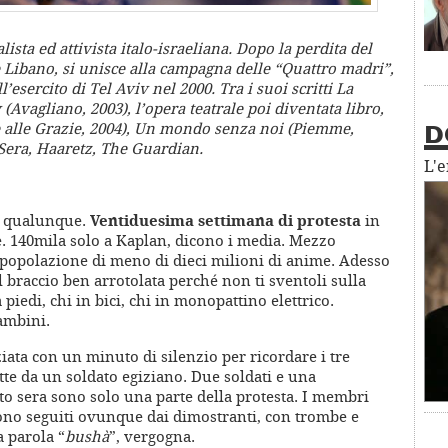
ista ed attivista italo-israeliana. Dopo la perdita del
 e Libano, si unisce alla campagna delle “Quattro madri”,
ll’esercito di Tel Aviv nel 2000. Tra i suoi scritti La
 (Avagliano, 2003), l’opera teatrale poi diventata libro,
nte alle Grazie, 2004), Un mondo senza noi (Piemme,
D
a Sera, Haaretz, The Guardian.
L'
to qualunque.
Ventiduesima settimana di protesta
in
le. 140mila solo a Kaplan, dicono i media. Mezzo
a popolazione di meno di dieci milioni di anime. Adesso
il braccio ben arrotolata perché non ti sventoli sulla
a piedi, chi in bici, chi in monopattino elettrico.
ambini.
iata con un minuto di silenzio per ricordare i tre
tte da un soldato egiziano. Due soldati e una
to sera sono solo una parte della protesta. I membri
gono seguiti ovunque dai dimostranti, con trombe e
a parola “
bushà
”, vergogna.