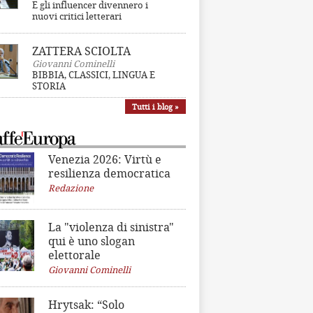
E gli influencer divennero i
nuovi critici letterari
ZATTERA SCIOLTA
Giovanni Cominelli
BIBBIA, CLASSICI, LINGUA E
STORIA
Tutti i blog »
Venezia 2026: Virtù e
resilienza democratica
Redazione
La "violenza di sinistra"
qui è uno slogan
elettorale
Giovanni Cominelli
Hrytsak: “Solo