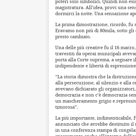
poteri solo simbolici. Quindi non esi
magistratura. All’idea, provi una sen
dormirci la notte. Una sensazione apo
La prima dimostrazione, ricordo, fu s
Eravamo non più di 80mila, sotto gli 
presto cambiato.
Una delle più creative fu il 16 marzo
travestiti da operai municipali aveva
porta alla Corte suprema, a segnare i
indipendente e libertà di espressione 
“La storia dimostra che la distruzion
alla persecuzione, al silenzio e alla c
avevano dichiarato gli organizzatori, 
democrazia e non c’è democrazia senz
un mascheramento grigio e repressiv
timorosa”.
La più importante, indimenticabile, 
annunciato che avrebbe destituito il
in una conferenza stampa di congelare
spaccamento anche all’interno dell’es