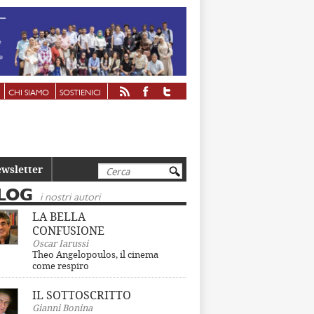
CHI SIAMO
SOSTIENICI
Cerca
wsletter
LOG
i nostri autori
LA BELLA
CONFUSIONE
Oscar Iarussi
Theo Angelopoulos, il cinema
come respiro
IL SOTTOSCRITTO
Gianni Bonina