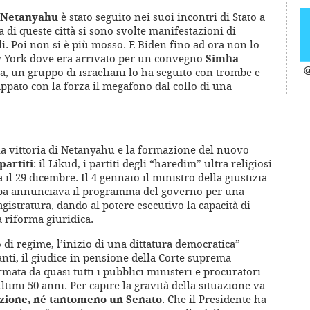
 Netanyahu
è stato seguito nei suoi incontri di Stato a
 di queste città si sono svolte manifestazioni di
ali. Poi non si è più mosso. E Biden fino ad ora non lo
 York dove era arrivato per un convegno
Simha
ma, un gruppo di israeliani lo ha seguito con trombe e
@
ppato con la forza il megafono dal collo di una
la vittoria di Netanyahu e la formazione del nuovo
partiti
: il Likud, i partiti degli “haredim” ultra religiosi
a il 29 dicembre. Il 4 gennaio il ministro della giustizia
pa annunciava il programma del governo per una
istratura, dando al potere esecutivo la capacità di
 riforma giuridica.
di regime, l’inizio di una dittatura democratica”
nti, il giudice in pensione della Corte suprema
rmata da quasi tutti i pubblici ministeri e procuratori
timi 50 anni. Per capire la gravità della situazione va
uzione, né tantomeno un Senato
. Che il Presidente ha