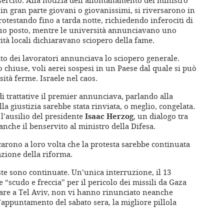
 in gran parte giovani o giovanissimi, si riversarono in
rotestando fino a tarda notte, richiedendo inferociti di
l suo posto, mentre le università annunciavano uno
rità locali dichiaravano sciopero della fame.
cato dei lavoratori annunciava lo sciopero generale.
o chiuse, voli aerei sospesi in un Paese dal quale si può
sità ferme. Israele nel caos.
 trattative il premier annunciava, parlando alla
la giustizia sarebbe stata rinviata, o meglio, congelata.
l’ausilio del presidente
Isaac Herzog
, un dialogo tra
anche il benservito al ministro della Difesa.
icarono a loro volta che la protesta sarebbe continuata
sazione della riforma.
ste sono continuate. Un’unica interruzione, il 13
 “scudo e freccia” per il pericolo dei missili da Gaza
olare a Tel Aviv, non vi hanno rinunciato neanche
l’appuntamento del sabato sera, la migliore pillola