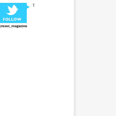
T
reset_magazine