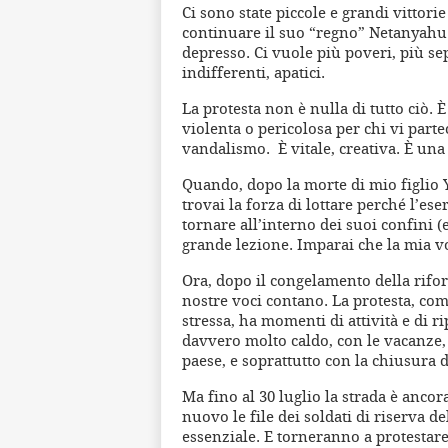
Ci sono state piccole e grandi vittorie
continuare il suo “regno” Netanyahu 
depresso. Ci vuole più poveri, più sep
indifferenti, apatici.
La protesta non è nulla di tutto ciò. È 
violenta o pericolosa per chi vi partec
vandalismo. È vitale, creativa. È una 
Quando, dopo la morte di mio figlio Y
trovai la forza di lottare perché l’eser
tornare all’interno dei suoi confini 
grande lezione. Imparai che la mia v
Ora, dopo il congelamento della rifo
nostre voci contano. La protesta, come
stressa, ha momenti di attività e di ri
davvero molto caldo, con le vacanze, 
paese, e soprattutto con la chiusura 
Ma fino al 30 luglio la strada è anco
nuovo le file dei soldati di riserva de
essenziale. E torneranno a protestare i