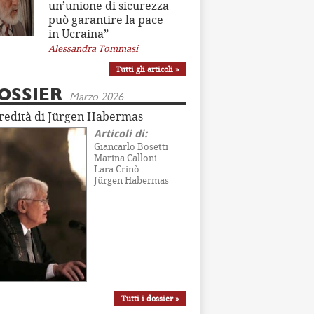
un’unione di sicurezza
può garantire la pace
in Ucraina”
Alessandra Tommasi
Tutti gli articoli »
OSSIER
Marzo 2026
eredità di Jürgen Habermas
Articoli di:
Giancarlo Bosetti
Marina Calloni
Lara Crinò
Jürgen Habermas
Tutti i dossier »