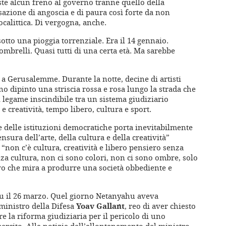
ste alcun freno al governo tranne quello della
sazione di angoscia e di paura così forte da non
calittica. Di vergogna, anche.
otto una pioggia torrenziale. Era il 14 gennaio.
ombrelli. Quasi tutti di una certa età. Ma sarebbe
, a Gerusalemme. Durante la notte, decine di artisti
no dipinto una striscia rossa e rosa lungo la strada che
l legame inscindibile tra un sistema giudiziario
e creatività, tempo libero, cultura e sport.
e delle istituzioni democratiche porta inevitabilmente
ensura dell’arte, della cultura e della creatività”
“non c’è cultura, creatività e libero pensiero senza
a cultura, non ci sono colori, non ci sono ombre, solo
o che mira a produrre una società obbediente e
fu il 26 marzo. Quel giorno Netanyahu aveva
 ministro della Difesa
Yoav Gallant
, reo di aver chiesto
 la riforma giudiziaria per il pericolo di uno
ercito. Alla notizia dell’allontanamento del ministro