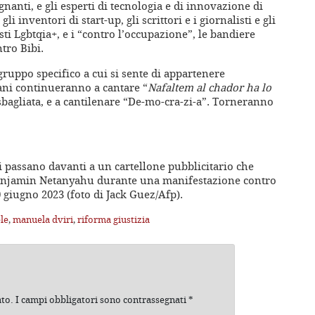
egnanti, e gli esperti di tecnologia e di innovazione di
li inventori di start-up, gli scrittori e i giornalisti e gli
visti Lgbtqia+, e i “contro l’occupazione”, le bandiere
tro Bibi.
gruppo specifico a cui si sente di appartenere
vani continueranno a cantare “
Nafaltem al chador ha lo
 sbagliata, e a cantilenare “De-mo-cra-zi-a”. Torneranno
 passano davanti a un cartellone pubblicitario che
 Benjamin Netanyahu durante una manifestazione contro
10 giugno 2023 (foto di Jack Guez/Afp).
ele
,
manuela dviri
,
riforma giustizia
ato.
I campi obbligatori sono contrassegnati
*