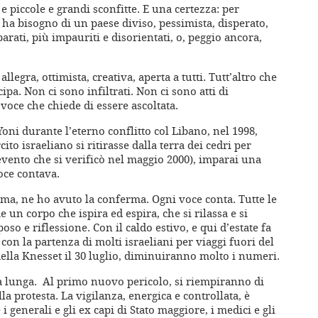
 e piccole e grandi sconfitte. E una certezza: per
ha bisogno di un paese diviso, pessimista, disperato,
arati, più impauriti e disorientati, o, peggio ancora,
allegra, ottimista, creativa, aperta a tutti. Tutt’altro che
ipa. Non ci sono infiltrati. Non ci sono atti di
voce che chiede di essere ascoltata.
oni durante l’eterno conflitto col Libano, nel 1998,
cito israeliano si ritirasse dalla terra dei cedri per
(evento che si verificò nel maggio 2000), imparai una
oce contava.
rma, ne ho avuto la conferma. Ogni voce conta. Tutte le
 un corpo che ispira ed espira, che si rilassa e si
poso e riflessione. Con il caldo estivo, e qui d’estate fa
con la partenza di molti israeliani per viaggi fuori del
della Knesset il 30 luglio, diminuiranno molto i numeri.
ra lunga. Al primo nuovo pericolo, si riempiranno di
lla protesta. La vigilanza, energica e controllata, è
 generali e gli ex capi di Stato maggiore, i medici e gli