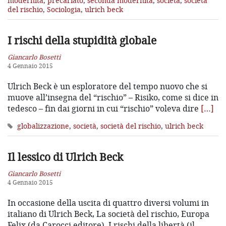
modernità
,
precariato
,
seconda modernità
,
società
,
società
del rischio
,
Sociologia
,
ulrich beck
I rischi della stupidità globale
Giancarlo Bosetti
4 Gennaio 2015
Ulrich Beck è un esploratore del tempo nuovo che si
muove all’insegna del “rischio” – Risiko, come si dice in
tedesco – fin dai giorni in cui “rischio” voleva dire
[…]
globalizzazione
,
società
,
società del rischio
,
ulrich beck
Il lessico di Ulrich Beck
Giancarlo Bosetti
4 Gennaio 2015
In occasione della uscita di quattro diversi volumi in
italiano di Ulrich Beck, La società del rischio, Europa
Felix (da Carocci editore), I rischi della libertà (il