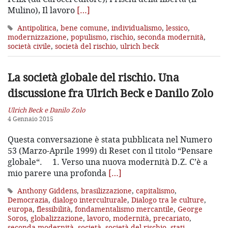
Mulino), Il lavoro
[…]
Antipolitica
,
bene comune
,
individualismo
,
lessico
,
modernizzazione
,
populismo
,
rischio
,
seconda modernità
,
società civile
,
società del rischio
,
ulrich beck
La società globale del rischio.
Una
discussione fra Ulrich Beck e Danilo Zolo
Ulrich Beck e Danilo Zolo
4 Gennaio 2015
Questa conversazione è stata pubblicata nel Numero
53 (Marzo-Aprile 1999) di Reset con il titolo “Pensare
globale“. 1. Verso una nuova modernità D.Z. C’è a
mio parere una profonda
[…]
Anthony Giddens
,
brasilizzazione
,
capitalismo
,
Democrazia
,
dialogo interculturale
,
Dialogo tra le culture
,
europa
,
flessibilità
,
fondamentalismo mercantile
,
George
Soros
,
globalizzazione
,
lavoro
,
modernità
,
precariato
,
seconda modernità
,
società
,
società del rischio
,
stati