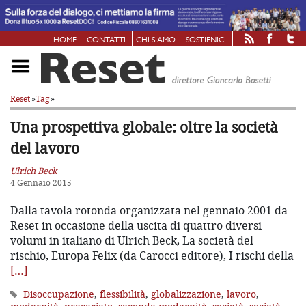
HOME
CONTATTI
CHI SIAMO
SOSTIENICI
Reset
»
Tag
»
Una prospettiva globale: oltre la società
del lavoro
Ulrich Beck
4 Gennaio 2015
Dalla tavola rotonda organizzata nel gennaio 2001 da
Reset in occasione della uscita di quattro diversi
volumi in italiano di Ulrich Beck, La società del
rischio, Europa Felix (da Carocci editore), I rischi della
[…]
Disoccupazione
,
flessibilità
,
globalizzazione
,
lavoro
,