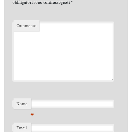
obbligatori sono contrassegnati
*
Commento
Nome
*
Email