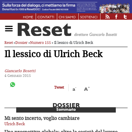
HOME
CONTATTI
CHI SIAMO
SOSTIENICI
Reset
»
Dossier
»
Numero 155
» Il lessico di Ulrich Beck
Il lessico di Ulrich Beck
Giancarlo Bosetti
4 Gennaio 2015
-
+
Tweet
a
A
DOSSIER
Sommario
Mi sento incerto, voglio cambiare
Ulrich Beck