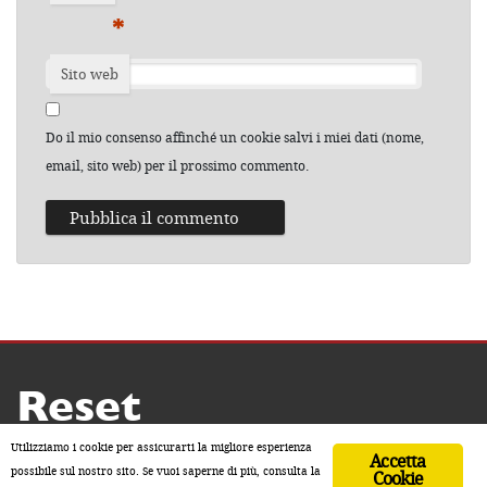
*
Sito web
Do il mio consenso affinché un cookie salvi i miei dati (nome,
email, sito web) per il prossimo commento.
Reset
Copyright ® 2026 by Reset
Utilizziamo i cookie per assicurarti la migliore esperienza
Accetta
Home
Contatti
Chi siamo
Sostienici
possibile sul nostro sito. Se vuoi saperne di più, consulta la
Cookie