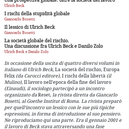
Una prospettiva globale: oltre la società del lavoro
Ulrich Beck
I rischi della stupidità globale
Giancarlo Bosetti
Il lessico di Ulrich Beck
Giancarlo Bosetti
La società globale del rischio.
Una discussione fra Ulrich Beck e Danilo Zolo
Ulrich Beck e Danilo Zolo
In occasione della uscita di quattro diversi volumi in
italiano di Ulrich Beck,
La società del rischio
,
Europa
Felix
(da Carocci editore),
I rischi della libertà
(il
Mulino),
Il lavoro nell’epoca della fine del lavoro
(Einaudi), il sociologo partecipò a un incontro
organizzato da
Reset,
la rivista diretta da Giancarlo
Bosetti, al Goethe Institut di Roma. La rivista preparò
per quell’incontro un lessico con le sue più tipiche
espressioni, in forma di introduzione al suo pensiero.
Ne riproduciamo qui una parte. Era il gennaio 2001 e
il lavoro di Beck stava attraversando una fase