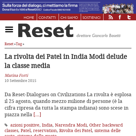
HOME
CONTATTI
CHI SIAMO
SOSTIENICI
Reset
»
Tag
»
La rivolta dei Patel in India
Modi delude
la classe media
Marina Forti
10 Settembre 2015
Da Reset-Dialogues on Civilizations La rivolta è esplosa
il 25 agosto, quando mezzo milione di persone (è la
cifra ripresa da tutta la stampa indiana) sono scese in
piazza nella
[…]
azioni positive
,
India
,
Narendra Modi
,
Other backward
classes
,
Patel
,
reservation
,
Rivolta dei Patel
,
sistema delle
caste
,
sistema delle quote