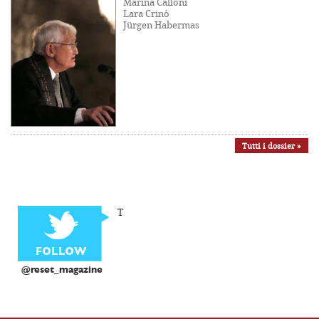
Marina Calloni
Lara Crinò
Jürgen Habermas
Tutti i dossier »
T
@reset_magazine