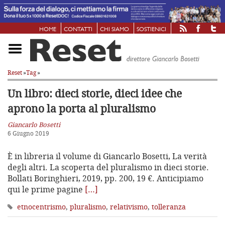
HOME
CONTATTI
CHI SIAMO
SOSTIENICI
Reset
»
Tag
»
Un libro: dieci storie, dieci idee che
aprono la porta al pluralismo
Giancarlo Bosetti
6 Giugno 2019
È in libreria il volume di Giancarlo Bosetti, La verità
degli altri. La scoperta del pluralismo in dieci storie.
Bollati Boringhieri, 2019, pp. 200, 19 €. Anticipiamo
qui le prime pagine
[…]
etnocentrismo
,
pluralismo
,
relativismo
,
tolleranza