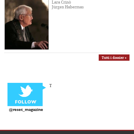
Lara Crinò
Jürgen Habermas
Tutti i dossier »
T
@reset_magazine