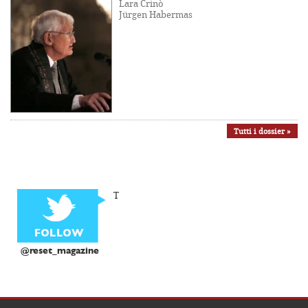
Lara Crinò
Jürgen Habermas
Tutti i dossier »
T
@reset_magazine