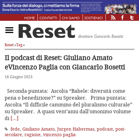
HOME
CONTATTI
CHI SIAMO
SOSTIENICI
Reset
»
Tag
»
Il podcast di Reset: Giuliano Amato
e
Vincenzo Paglia con Giancarlo Bosetti
16 Giugno 2023
Seconda puntata: Ascolta “Babele: diversità come
pena o benedizione?” su Spreaker. Prima puntata:
Ascolta “Il difficile cammino del pluralismo culturale”
su Spreaker. A quasi vent’anni dall’omonimo volume
di
[…]
fede
,
Giuliano Amato
,
Jurgen Habermas
,
podcast
,
post-
secolare
,
ragione
,
vincenzo paglia