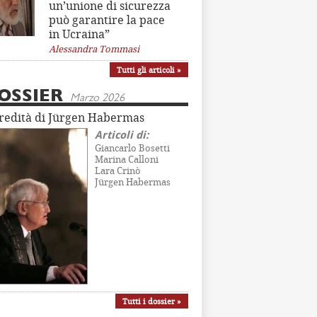
un’unione di sicurezza
può garantire la pace
in Ucraina”
Alessandra Tommasi
Tutti gli articoli »
OSSIER
Marzo 2026
eredità di Jürgen Habermas
Articoli di:
Giancarlo Bosetti
Marina Calloni
Lara Crinò
Jürgen Habermas
Tutti i dossier »