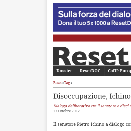
Menu principale
Dossier
Vai al contenuto principale
Vai al contenuto secondario
ResetDOC
Caffè Euro
Reset
»
Tag
»
Disoccupazione, Ichino
Dialogo deliberativo tra il senatore e dieci 
17 Ottobre 2012
Il senatore Pietro Ichino a dialogo con