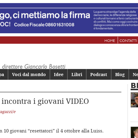
HOME
CONTATTI
pa
Voci dal mondo
Idee
Libri
Podcast
Blog
Ne
B
 incontra i giovani VIDEO
ragazzi/e
 10 giovani “resettatori” il 4 ottobre alla Luiss.