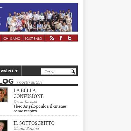
CHI SIAMO
SOSTIENICI
Cerca
wsletter
LOG
i nostri autori
LA BELLA
CONFUSIONE
Oscar Iarussi
Theo Angelopoulos, il cinema
come respiro
IL SOTTOSCRITTO
Gianni Bonina