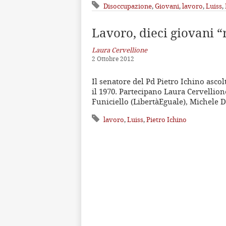
Disoccupazione
,
Giovani
,
lavoro
,
Luiss
,
Lavoro, dieci giovani “r
Laura Cervellione
2 Ottobre 2012
Il senatore del Pd Pietro Ichino asco
il 1970. Partecipano Laura Cervellio
Funiciello (LibertàEguale), Michele De
lavoro
,
Luiss
,
Pietro Ichino