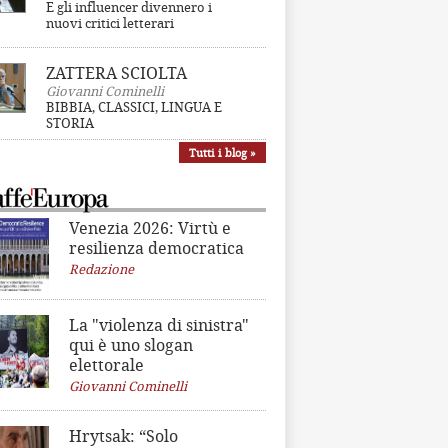
E gli influencer divennero i
nuovi critici letterari
ZATTERA SCIOLTA
Giovanni Cominelli
BIBBIA, CLASSICI, LINGUA E
STORIA
Tutti i blog »
Venezia 2026: Virtù e
resilienza democratica
Redazione
La "violenza di sinistra"
qui è uno slogan
elettorale
Giovanni Cominelli
Hrytsak: “Solo