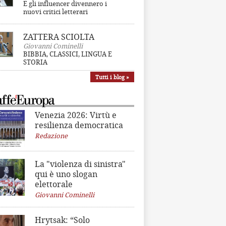
E gli influencer divennero i
nuovi critici letterari
ZATTERA SCIOLTA
Giovanni Cominelli
BIBBIA, CLASSICI, LINGUA E
STORIA
Tutti i blog »
Venezia 2026: Virtù e
resilienza democratica
Redazione
La "violenza di sinistra"
qui è uno slogan
elettorale
Giovanni Cominelli
Hrytsak: “Solo