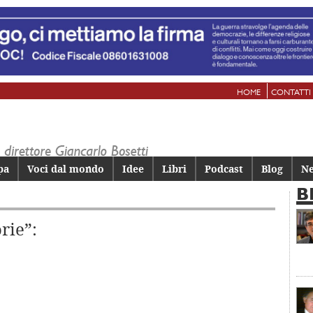
HOME
CONTATTI
pa
Voci dal mondo
Idee
Libri
Podcast
Blog
Ne
B
orie”: