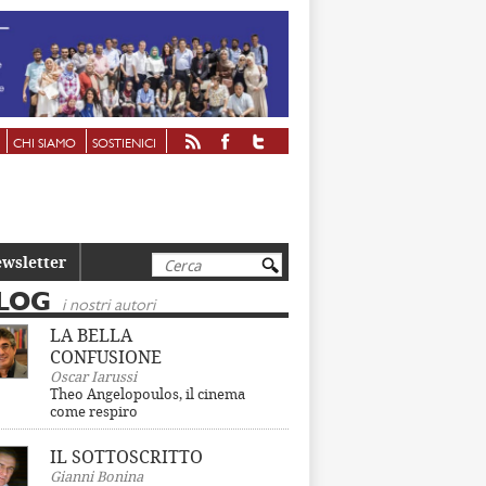
CHI SIAMO
SOSTIENICI
Cerca
wsletter
LOG
i nostri autori
LA BELLA
CONFUSIONE
Oscar Iarussi
Theo Angelopoulos, il cinema
come respiro
IL SOTTOSCRITTO
Gianni Bonina