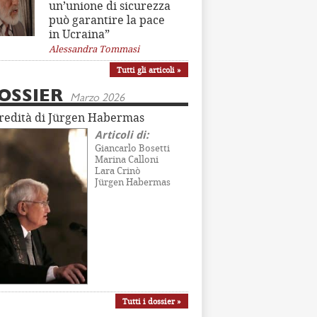
un’unione di sicurezza
può garantire la pace
in Ucraina”
Alessandra Tommasi
Tutti gli articoli »
OSSIER
Marzo 2026
eredità di Jürgen Habermas
Articoli di:
Giancarlo Bosetti
Marina Calloni
Lara Crinò
Jürgen Habermas
Tutti i dossier »