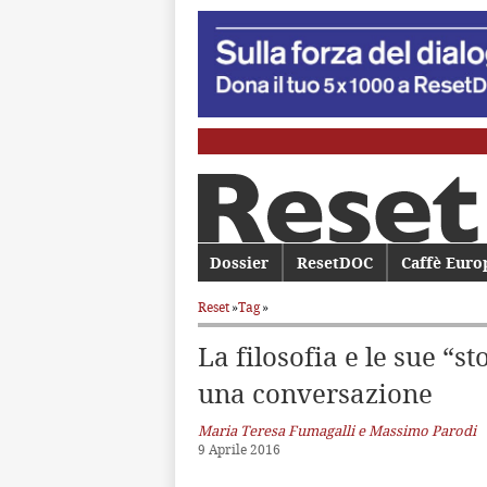
Menu principale
Dossier
Vai al contenuto principale
Vai al contenuto secondario
ResetDOC
Caffè Euro
Reset
»
Tag
»
La filosofia e le sue “st
una conversazione
Maria Teresa Fumagalli e Massimo Parodi
9 Aprile 2016