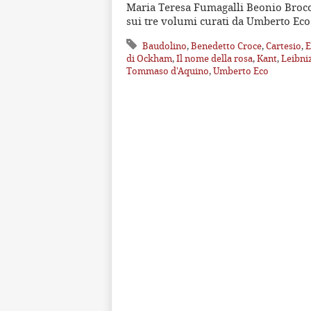
Maria Teresa Fumagalli Beonio Brocc
sui tre volumi curati da Umberto Eco 
Baudolino
,
Benedetto Croce
,
Cartesio
,
E
di Ockham
,
Il nome della rosa
,
Kant
,
Leibni
Tommaso d'Aquino
,
Umberto Eco