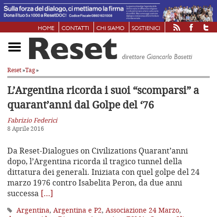
HOME
CONTATTI
CHI SIAMO
SOSTIENICI
Reset
»
Tag
»
L’Argentina ricorda i suoi “scomparsi”
a
quarant’anni dal Golpe del ‘76
Fabrizio Federici
8 Aprile 2016
Da Reset-Dialogues on Civilizations Quarant’anni
dopo, l’Argentina ricorda il tragico tunnel della
dittatura dei generali. Iniziata con quel golpe del 24
marzo 1976 contro Isabelita Peron, da due anni
successa
[…]
Argentina
,
Argentina e P2
,
Associazione 24 Marzo
,