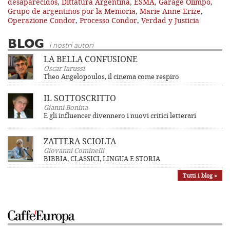
desaparecidos
,
Dittatura Argentina
,
ESMA
,
Garage Olimpo
,
Grupo de argentinos por la Memoria
,
Marie Anne Erize
,
Operazione Condor
,
Processo Condor
,
Verdad y Justicia
BLOG
i nostri autori
LA BELLA CONFUSIONE
Oscar Iarussi
Theo Angelopoulos, il cinema come respiro
IL SOTTOSCRITTO
Gianni Bonina
E gli influencer divennero i nuovi critici letterari
ZATTERA SCIOLTA
Giovanni Cominelli
BIBBIA, CLASSICI, LINGUA E STORIA
Tutti i blog »