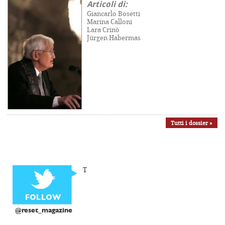
Articoli di:
Giancarlo Bosetti
Marina Calloni
Lara Crinò
Jürgen Habermas
Tutti i dossier »
T
@reset_magazine