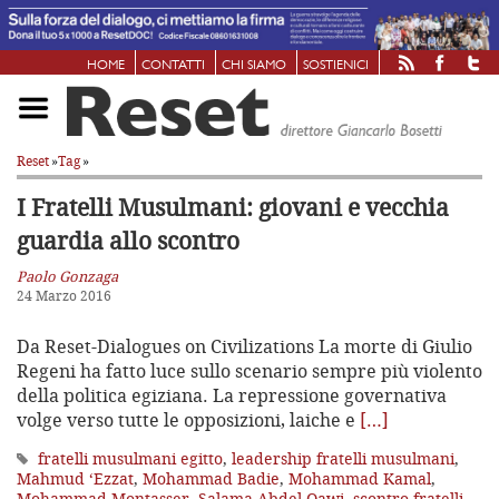
HOME
CONTATTI
CHI SIAMO
SOSTIENICI
Reset
»
Tag
»
I Fratelli Musulmani: giovani e vecchia
guardia allo scontro
Paolo Gonzaga
24 Marzo 2016
Da Reset-Dialogues on Civilizations La morte di Giulio
Regeni ha fatto luce sullo scenario sempre più violento
della politica egiziana. La repressione governativa
volge verso tutte le opposizioni, laiche e
[…]
fratelli musulmani egitto
,
leadership fratelli musulmani
,
Mahmud ‘Ezzat
,
Mohammad Badie
,
Mohammad Kamal
,
Mohammad Montasser
,
Salama Abdel Qawi
,
scontro fratelli