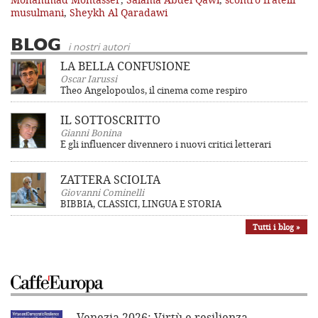
musulmani
,
Sheykh Al Qaradawi
BLOG
i nostri autori
LA BELLA CONFUSIONE
Oscar Iarussi
Theo Angelopoulos, il cinema come respiro
IL SOTTOSCRITTO
Gianni Bonina
E gli influencer divennero i nuovi critici letterari
ZATTERA SCIOLTA
Giovanni Cominelli
BIBBIA, CLASSICI, LINGUA E STORIA
Tutti i blog »
Venezia 2026: Virtù e resilienza