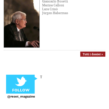
Giancarlo Bosetti
Marina Calloni
Lara Crinò
Jürgen Habermas
Tutti i dossier »
T
@reset_magazine