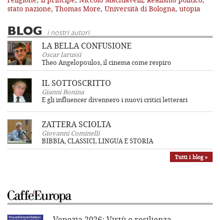
stato nazione
,
Thomas More
,
Università di Bologna
,
utopia
BLOG
i nostri autori
LA BELLA CONFUSIONE
Oscar Iarussi
Theo Angelopoulos, il cinema come respiro
IL SOTTOSCRITTO
Gianni Bonina
E gli influencer divennero i nuovi critici letterari
ZATTERA SCIOLTA
Giovanni Cominelli
BIBBIA, CLASSICI, LINGUA E STORIA
Tutti i blog »
Venezia 2026: Virtù e resilienza