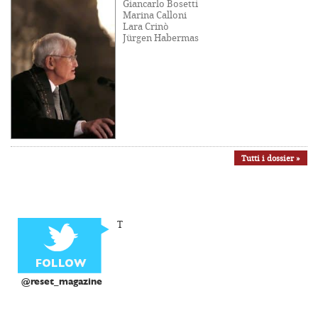
Giancarlo Bosetti
Marina Calloni
Lara Crinò
Jürgen Habermas
Tutti i dossier »
T
@reset_magazine