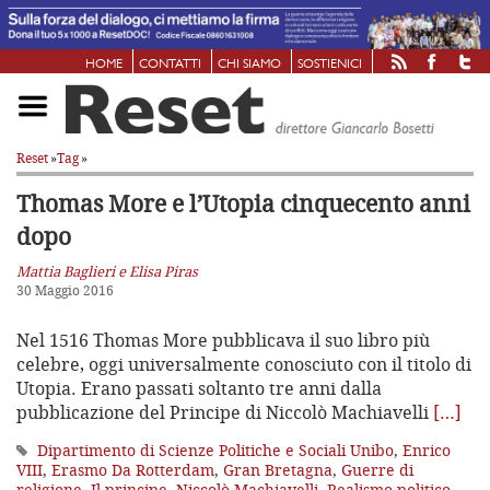
HOME
CONTATTI
CHI SIAMO
SOSTIENICI
Reset
»
Tag
»
Thomas More e l’Utopia
cinquecento anni
dopo
Mattia Baglieri e Elisa Piras
30 Maggio 2016
Nel 1516 Thomas More pubblicava il suo libro più
celebre, oggi universalmente conosciuto con il titolo di
Utopia. Erano passati soltanto tre anni dalla
pubblicazione del Principe di Niccolò Machiavelli
[…]
Dipartimento di Scienze Politiche e Sociali Unibo
,
Enrico
VIII
,
Erasmo Da Rotterdam
,
Gran Bretagna
,
Guerre di
religione
,
Il principe
,
Niccolò Machiavelli
,
Realismo politico
,